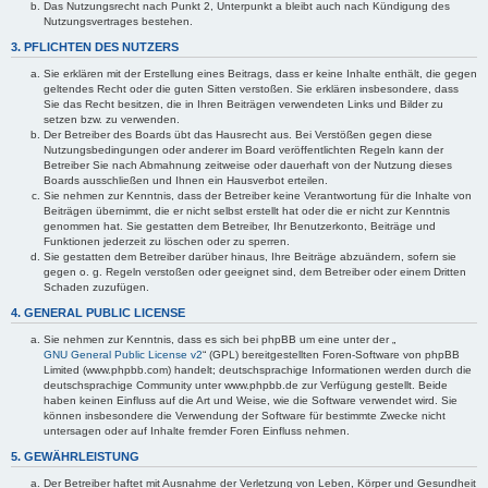
Das Nutzungsrecht nach Punkt 2, Unterpunkt a bleibt auch nach Kündigung des
Nutzungsvertrages bestehen.
3. PFLICHTEN DES NUTZERS
Sie erklären mit der Erstellung eines Beitrags, dass er keine Inhalte enthält, die gegen
geltendes Recht oder die guten Sitten verstoßen. Sie erklären insbesondere, dass
Sie das Recht besitzen, die in Ihren Beiträgen verwendeten Links und Bilder zu
setzen bzw. zu verwenden.
Der Betreiber des Boards übt das Hausrecht aus. Bei Verstößen gegen diese
Nutzungsbedingungen oder anderer im Board veröffentlichten Regeln kann der
Betreiber Sie nach Abmahnung zeitweise oder dauerhaft von der Nutzung dieses
Boards ausschließen und Ihnen ein Hausverbot erteilen.
Sie nehmen zur Kenntnis, dass der Betreiber keine Verantwortung für die Inhalte von
Beiträgen übernimmt, die er nicht selbst erstellt hat oder die er nicht zur Kenntnis
genommen hat. Sie gestatten dem Betreiber, Ihr Benutzerkonto, Beiträge und
Funktionen jederzeit zu löschen oder zu sperren.
Sie gestatten dem Betreiber darüber hinaus, Ihre Beiträge abzuändern, sofern sie
gegen o. g. Regeln verstoßen oder geeignet sind, dem Betreiber oder einem Dritten
Schaden zuzufügen.
4. GENERAL PUBLIC LICENSE
Sie nehmen zur Kenntnis, dass es sich bei phpBB um eine unter der „
GNU General Public License v2
“ (GPL) bereitgestellten Foren-Software von phpBB
Limited (www.phpbb.com) handelt; deutschsprachige Informationen werden durch die
deutschsprachige Community unter www.phpbb.de zur Verfügung gestellt. Beide
haben keinen Einfluss auf die Art und Weise, wie die Software verwendet wird. Sie
können insbesondere die Verwendung der Software für bestimmte Zwecke nicht
untersagen oder auf Inhalte fremder Foren Einfluss nehmen.
5. GEWÄHRLEISTUNG
Der Betreiber haftet mit Ausnahme der Verletzung von Leben, Körper und Gesundheit