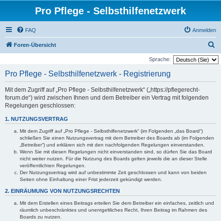
Pro Pflege - Selbsthilfenetzwerk
FAQ
Anmelden
S
Foren-Übersicht
u
Sprache:
c
Pro Pflege - Selbsthilfenetzwerk - Registrierung
h
Mit dem Zugriff auf „Pro Pflege - Selbsthilfenetzwerk“ („https://pflegerecht-
e
forum.de“) wird zwischen Ihnen und dem Betreiber ein Vertrag mit folgenden
Regelungen geschlossen:
1. NUTZUNGSVERTRAG
Mit dem Zugriff auf „Pro Pflege - Selbsthilfenetzwerk“ (im Folgenden „das Board“)
schließen Sie einen Nutzungsvertrag mit dem Betreiber des Boards ab (im Folgenden
„Betreiber“) und erklären sich mit den nachfolgenden Regelungen einverstanden.
Wenn Sie mit diesen Regelungen nicht einverstanden sind, so dürfen Sie das Board
nicht weiter nutzen. Für die Nutzung des Boards gelten jeweils die an dieser Stelle
veröffentlichten Regelungen.
Der Nutzungsvertrag wird auf unbestimmte Zeit geschlossen und kann von beiden
Seiten ohne Einhaltung einer Frist jederzeit gekündigt werden.
2. EINRÄUMUNG VON NUTZUNGSRECHTEN
Mit dem Erstellen eines Beitrags erteilen Sie dem Betreiber ein einfaches, zeitlich und
räumlich unbeschränktes und unentgeltliches Recht, Ihren Beitrag im Rahmen des
Boards zu nutzen.