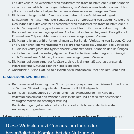
und der Verletzung wesentlicher Vertragspflichten (Kardinalpflichten) nur für Schäden,
die auf ein vorsätzliches oder grob fahrlässiges Verhalten zurückzuführen sind. Dies
gilt auch für mittelbare Folgeschäden wie insbesondere entgangenen Gewinn.
Die Haftung ist gegenüber Verbrauchern außer bei vorsätzlichem oder grob
fahrlässigem Verhalten oder bei Schäden aus der Verletzung von Leben, Körper und
Gesundheit und der Verletzung wesentlicher Vertragspflichten (Kardinalpflichten) auf
die bei Vertragsschluss typischerweise vorhersehbaren Schäden und im übrigen der
Höhe nach auf die vertragstypischen Durchschnittsschäden begrenzt. Dies gilt auch
für mittelbare Folgeschäden wie insbesondere entgangenen Gewinn.
Die Haftung ist gegenüber Unternehmern außer bei der Verletzung von Leben, Körper
und Gesundheit oder vorsätzlichem oder grob fahrlässigem Verhalten des Betreibers
auf die bei Vertragsschluss typischerweise vorhersehbaren Schäden und im Übrigen
der Höhe nach auf die vertragstypischen Durchschnittsschäden begrenzt. Dies gilt
auch für mittelbare Schäden, insbesondere entgangenen Gewinn.
Die Haftungsbegrenzung der Absätze a bis c gilt sinngemäß auch zugunsten der
Mitarbeiter und Erfüllungsgehilfen des Betreibers.
Ansprüche für eine Haftung aus zwingendem nationalem Recht bleiben unberührt.
6. ÄNDERUNGSVORBEHALT
Der Betreiber ist berechtigt, die Nutzungsbedingungen und die Datenschutzrichtlinie
zu ändern. Die Änderung wird dem Nutzer per E-Mail mitgeteilt.
Der Nutzer ist berechtigt, den Änderungen zu widersprechen. Im Falle des
Widerspruchs erlischt das zwischen dem Betreiber und dem Nutzer bestehende
Vertragsverhältnis mit sofortiger Wirkung.
Die Änderungen gelten als anerkannt und verbindlich, wenn der Nutzer den
Änderungen zugestimmt hat.
Informationen über den Umgang mit deinen persönlichen Daten sind in der
Datenschutzrichtlinie
enthalten.
Diese Website nutzt Cookies, um Ihnen den
bestmöglichen Komfort bei der Nutzung zu