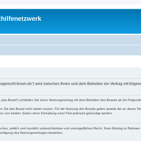
thilfenetzwerk
://pflegerecht-forum.de“) wird zwischen Ihnen und dem Betreiber ein Vertrag mit fo
den „das Board“) schließen Sie einen Nutzungsvertrag mit dem Betreiber des Boards ab (im Folgen
 Sie das Board nicht weiter nutzen. Für die Nutzung des Boards gelten jeweils die an dieser Ste
n von beiden Seiten ohne Einhaltung einer Frist jederzeit gekündigt werden.
nfaches, zeitlich und räumlich unbeschränktes und unentgeltliches Recht, Ihren Beitrag im Rahme
Kündigung des Nutzungsvertrages bestehen.