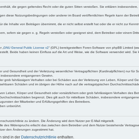
te enthält, die gegen geltendes Recht oder die guten Sitten verstoßen. Sie erklären insbesondere
egen diese Nutzungsbedingungen oder anderer im Board veröffentlichten Regeln kann der Betre
 die Inhalte von Beiträgen übernimmt, die er nicht selbst erstellt hat oder die er nicht zur Ken
dern, sofern sie gegen o. g. Regeln verstoßen oder geeignet sind, dem Betreiber oder einem Dri
r „
GNU General Public License v2
“ (GPL) bereitgestellten Foren-Software von phpBB Limited (
ellt. Beide haben keinen Einfluss auf die Art und Weise, wie die Software verwendet wird. Si
 und Gesundheit und der Verletzung wesentlicher Vertragspflichten (Kardinalpflichten) nur für Sc
wie insbesondere entgangenen Gewinn.
der grob fahrlässigem Verhalten oder bei Schäden aus der Verletzung von Leben, Körper und Ges
rhersehbaren Schäden und im übrigen der Höhe nach auf die vertragstypischen Durchschnittsschäde
von Leben, Körper und Gesundheit oder vorsätzlichem oder grob fahrlässigem Verhalten des Betr
Durchschnittsschäden begrenzt. Dies gilt auch für mittelbare Schäden, insbesondere entgangen
gunsten der Mitarbeiter und Erfüllungsgehilfen des Betreibers.
ben unberührt.
nschutzrichtlinie zu ändern. Die Änderung wird dem Nutzer per E-Mail mitgeteilt.
lle des Widerspruchs erlischt das zwischen dem Betreiber und dem Nutzer bestehende Vertragsverh
utzer den Änderungen zugestimmt hat.
 sind in der
Datenschutzrichtlinie
enthalten.