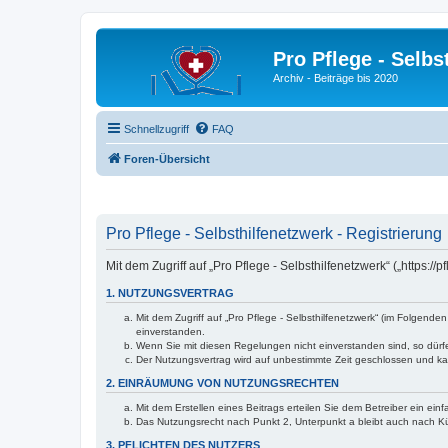
Pro Pflege - Selbs
Archiv - Beiträge bis 2020
Schnellzugriff
FAQ
Foren-Übersicht
Pro Pflege - Selbsthilfenetzwerk - Registrierung
Mit dem Zugriff auf „Pro Pflege - Selbsthilfenetzwerk“ („https
1. NUTZUNGSVERTRAG
Mit dem Zugriff auf „Pro Pflege - Selbsthilfenetzwerk“ (im Folgen
einverstanden.
Wenn Sie mit diesen Regelungen nicht einverstanden sind, so dürfen
Der Nutzungsvertrag wird auf unbestimmte Zeit geschlossen und kan
2. EINRÄUMUNG VON NUTZUNGSRECHTEN
Mit dem Erstellen eines Beitrags erteilen Sie dem Betreiber ein ei
Das Nutzungsrecht nach Punkt 2, Unterpunkt a bleibt auch nach 
3. PFLICHTEN DES NUTZERS