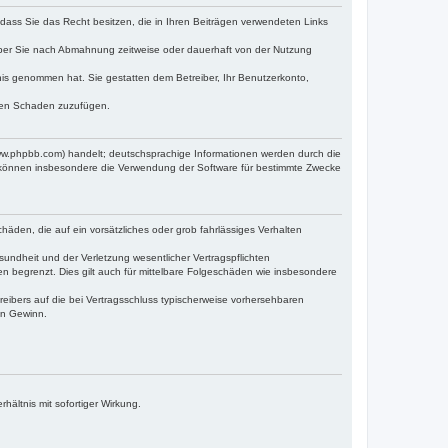
, dass Sie das Recht besitzen, die in Ihren Beiträgen verwendeten Links
iber Sie nach Abmahnung zeitweise oder dauerhaft von der Nutzung
ntnis genommen hat. Sie gestatten dem Betreiber, Ihr Benutzerkonto,
tten Schaden zuzufügen.
www.phpbb.com) handelt; deutschsprachige Informationen werden durch die
e können insbesondere die Verwendung der Software für bestimmte Zwecke
häden, die auf ein vorsätzliches oder grob fahrlässiges Verhalten
undheit und der Verletzung wesentlicher Vertragspflichten
n begrenzt. Dies gilt auch für mittelbare Folgeschäden wie insbesondere
eibers auf die bei Vertragsschluss typischerweise vorhersehbaren
en Gewinn.
ältnis mit sofortiger Wirkung.