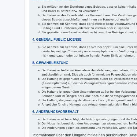
Sie erklären mit der Erstellung eines Beitrags, dass er keine Inhal
und Bilder zu setzen bzw. zu verwenden.
Der Betreiber des Boards übt das Hausrecht aus. Bei Verstößen g
dieses Boards ausschließen und Ihnen ein Hausverbot erteilen.
Sie nehmen zur Kenntnis, dass der Betreiber keine Verantwortung für
Beiträge und Funktionen jederzeit zu löschen oder zu sperren.
Sie gestatten dem Betreiber darüber hinaus, Ihre Beiträge abzuän
4. GENERAL PUBLIC LICENSE
Sie nehmen zur Kenntnis, dass es sich bei phpBB um eine unter de
deutschsprachige Community unter www.phpbb.de zur Verfügung gest
nicht untersagen oder auf Inhalte fremder Foren Einfluss nehmen.
5. GEWÄHRLEISTUNG
Der Betreiber haftet mit Ausnahme der Verletzung von Leben, Körper
zurückzuführen sind. Dies gilt auch für mittelbare Folgeschäden 
Die Haftung ist gegenüber Verbrauchern außer bei vorsätzlichem o
(Kardinalpflichten) auf die bei Vertragsschluss typischerweise vo
entgangenen Gewinn.
Die Haftung ist gegenüber Unternehmern außer bei der Verletzung 
Schäden und im Übrigen der Höhe nach auf die vertragstypischen 
Die Haftungsbegrenzung der Absätze a bis c gilt sinngemäß auch zu
Ansprüche für eine Haftung aus zwingendem nationalem Recht blei
6. ÄNDERUNGSVORBEHALT
Der Betreiber ist berechtigt, die Nutzungsbedingungen und die Date
Der Nutzer ist berechtigt, den Änderungen zu widersprechen. Im Fa
Die Änderungen gelten als anerkannt und verbindlich, wenn der N
Informationen über den Umgang mit deinen persönlichen Daten