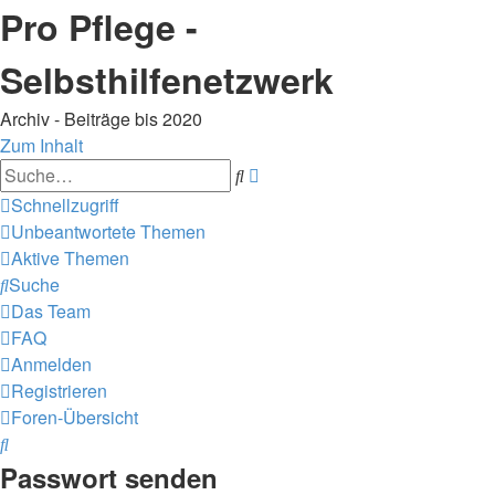
Pro Pflege -
Selbsthilfenetzwerk
Archiv - Beiträge bis 2020
Zum Inhalt
Erweiterte
Suche
Suche
Schnellzugriff
Unbeantwortete Themen
Aktive Themen
Suche
Das Team
FAQ
Anmelden
Registrieren
Foren-Übersicht
Suche
Passwort senden