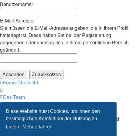
Benutzername:
E-Mail-Adresse:
Sie müssen die E-Mail-Adresse angeben, die in Ihrem Profil
hinterlegt ist. Diese haben Sie bei der Registrierung
angegeben oder nachträglich in Ihrem persönlichen Bereich
geändert.
Foren-Übersicht
Das Team
Alle Zeiten sind
UTC+01:00
Alle Cookies des Boards löschen
Diese Website nutzt Cookies, um Ihnen den
Powered by
phpBB
® Forum Software © phpBB Limited
bestmöglichen Komfort bei der Nutzung zu
Deutsche Übersetzung durch
phpBB.de
bieten.
Mehr erfahren