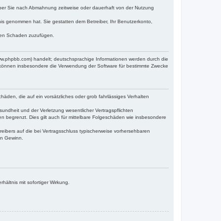
iber Sie nach Abmahnung zeitweise oder dauerhaft von der Nutzung
ntnis genommen hat. Sie gestatten dem Betreiber, Ihr Benutzerkonto,
tten Schaden zuzufügen.
www.phpbb.com) handelt; deutschsprachige Informationen werden durch die
e können insbesondere die Verwendung der Software für bestimmte Zwecke
häden, die auf ein vorsätzliches oder grob fahrlässiges Verhalten
undheit und der Verletzung wesentlicher Vertragspflichten
n begrenzt. Dies gilt auch für mittelbare Folgeschäden wie insbesondere
eibers auf die bei Vertragsschluss typischerweise vorhersehbaren
en Gewinn.
ältnis mit sofortiger Wirkung.