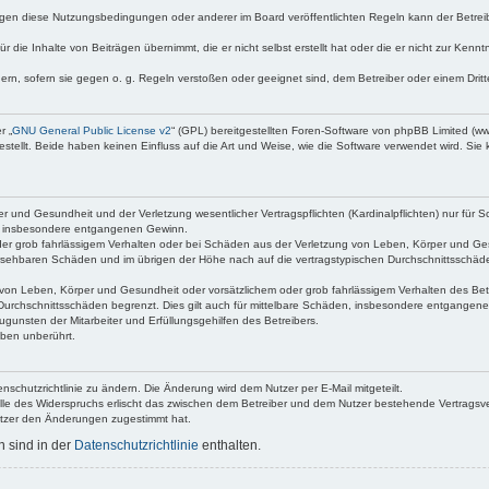
egen diese Nutzungsbedingungen oder anderer im Board veröffentlichten Regeln kann der Betre
 die Inhalte von Beiträgen übernimmt, die er nicht selbst erstellt hat oder die er nicht zur Ken
dern, sofern sie gegen o. g. Regeln verstoßen oder geeignet sind, dem Betreiber oder einem Dri
r „
GNU General Public License v2
“ (GPL) bereitgestellten Foren-Software von phpBB Limited (
ellt. Beide haben keinen Einfluss auf die Art und Weise, wie die Software verwendet wird. Si
 und Gesundheit und der Verletzung wesentlicher Vertragspflichten (Kardinalpflichten) nur für Sc
wie insbesondere entgangenen Gewinn.
der grob fahrlässigem Verhalten oder bei Schäden aus der Verletzung von Leben, Körper und Ges
rhersehbaren Schäden und im übrigen der Höhe nach auf die vertragstypischen Durchschnittsschäde
von Leben, Körper und Gesundheit oder vorsätzlichem oder grob fahrlässigem Verhalten des Betr
Durchschnittsschäden begrenzt. Dies gilt auch für mittelbare Schäden, insbesondere entgangen
gunsten der Mitarbeiter und Erfüllungsgehilfen des Betreibers.
ben unberührt.
nschutzrichtlinie zu ändern. Die Änderung wird dem Nutzer per E-Mail mitgeteilt.
lle des Widerspruchs erlischt das zwischen dem Betreiber und dem Nutzer bestehende Vertragsverh
utzer den Änderungen zugestimmt hat.
 sind in der
Datenschutzrichtlinie
enthalten.