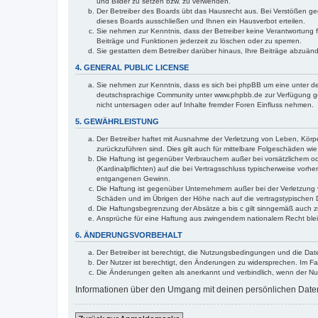
und Bilder zu setzen bzw. zu verwenden.
Der Betreiber des Boards übt das Hausrecht aus. Bei Verstößen g
dieses Boards ausschließen und Ihnen ein Hausverbot erteilen.
Sie nehmen zur Kenntnis, dass der Betreiber keine Verantwortung für
Beiträge und Funktionen jederzeit zu löschen oder zu sperren.
Sie gestatten dem Betreiber darüber hinaus, Ihre Beiträge abzuän
4. GENERAL PUBLIC LICENSE
Sie nehmen zur Kenntnis, dass es sich bei phpBB um eine unter de
deutschsprachige Community unter www.phpbb.de zur Verfügung gest
nicht untersagen oder auf Inhalte fremder Foren Einfluss nehmen.
5. GEWÄHRLEISTUNG
Der Betreiber haftet mit Ausnahme der Verletzung von Leben, Körper
zurückzuführen sind. Dies gilt auch für mittelbare Folgeschäden 
Die Haftung ist gegenüber Verbrauchern außer bei vorsätzlichem o
(Kardinalpflichten) auf die bei Vertragsschluss typischerweise vo
entgangenen Gewinn.
Die Haftung ist gegenüber Unternehmern außer bei der Verletzung 
Schäden und im Übrigen der Höhe nach auf die vertragstypischen 
Die Haftungsbegrenzung der Absätze a bis c gilt sinngemäß auch zu
Ansprüche für eine Haftung aus zwingendem nationalem Recht blei
6. ÄNDERUNGSVORBEHALT
Der Betreiber ist berechtigt, die Nutzungsbedingungen und die Date
Der Nutzer ist berechtigt, den Änderungen zu widersprechen. Im Fa
Die Änderungen gelten als anerkannt und verbindlich, wenn der N
Informationen über den Umgang mit deinen persönlichen Daten