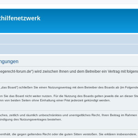
thilfenetzwerk
dingungen
://pflegerecht-forum.de“) wird zwischen Ihnen und dem Betreiber ein Vertrag mit fo
den „das Board“) schließen Sie einen Nutzungsvertrag mit dem Betreiber des Boards ab (im Folgen
 Sie das Board nicht weiter nutzen. Für die Nutzung des Boards gelten jeweils die an dieser Ste
n von beiden Seiten ohne Einhaltung einer Frist jederzeit gekündigt werden.
nfaches, zeitlich und räumlich unbeschränktes und unentgeltliches Recht, Ihren Beitrag im Rahme
Kündigung des Nutzungsvertrages bestehen.
te enthält, die gegen geltendes Recht oder die guten Sitten verstoßen. Sie erklären insbesondere