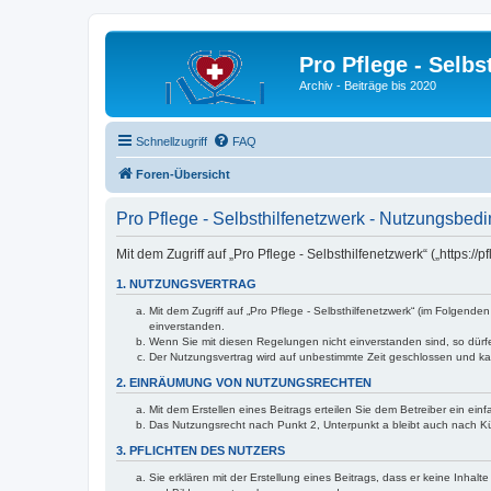
Pro Pflege - Selbs
Archiv - Beiträge bis 2020
Schnellzugriff
FAQ
Foren-Übersicht
Pro Pflege - Selbsthilfenetzwerk - Nutzungsbe
Mit dem Zugriff auf „Pro Pflege - Selbsthilfenetzwerk“ („https
1. NUTZUNGSVERTRAG
Mit dem Zugriff auf „Pro Pflege - Selbsthilfenetzwerk“ (im Folgen
einverstanden.
Wenn Sie mit diesen Regelungen nicht einverstanden sind, so dürfen
Der Nutzungsvertrag wird auf unbestimmte Zeit geschlossen und kan
2. EINRÄUMUNG VON NUTZUNGSRECHTEN
Mit dem Erstellen eines Beitrags erteilen Sie dem Betreiber ein ei
Das Nutzungsrecht nach Punkt 2, Unterpunkt a bleibt auch nach 
3. PFLICHTEN DES NUTZERS
Sie erklären mit der Erstellung eines Beitrags, dass er keine Inhal