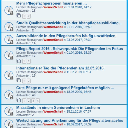
Mehr Pflegefachpersonen finanzieren ...
Letzter Beitrag von
WernerSchell
«
01.01.2018, 14:12
Antworten:
18
1
2
Studie Qualitätsentwicklung in der Altenpflegeausbildung ...
Letzter Beitrag von
WernerSchell
«
21.12.2016, 07:59
Antworten:
2
Auszubildende in den Pflegeberufen häufig unzufrieden
Letzter Beitrag von
WernerSchell
«
23.08.2017, 07:30
Antworten:
14
Pflege-Report 2016 - Schwerpunkt: Die Pflegenden im Fokus
Letzter Beitrag von
WernerSchell
«
01.04.2019, 15:39
Antworten:
17
1
2
Internationaler Tag der Pflegenden am 12.05.2016
Letzter Beitrag von
WernerSchell
«
11.02.2019, 07:51
Antworten:
15
1
2
Gute Pflege nur mit genügend Pflegekräften möglich ...
Letzter Beitrag von
WernerSchell
«
18.06.2020, 16:45
Antworten:
49
1
2
3
4
Missstände in einem Seniorenheim in Losheim
Letzter Beitrag von
WernerSchell
«
15.11.2016, 07:37
Antworten:
2
Wertschätzung und Anerkennung für die Pflege alternativlos
Letzter Beitrag von
WernerSchell
«
18.09.2017, 07:39
Antworten:
11