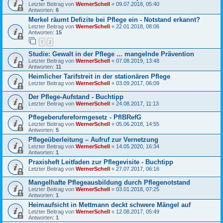
Letzter Beitrag von
WernerSchell
«
09.07.2018, 05:40
Antworten:
6
Merkel räumt Defizite bei Pflege ein - Notstand erkannt?
Letzter Beitrag von
WernerSchell
«
22.01.2018, 08:06
Antworten:
15
1
2
Studie: Gewalt in der Pflege ... mangelnde Prävention
Letzter Beitrag von
WernerSchell
«
07.08.2019, 13:48
Antworten:
11
Heimlicher Tarifstreit in der stationären Pflege
Letzter Beitrag von
WernerSchell
«
03.09.2017, 06:09
Der Pflege-Aufstand - Buchtipp
Letzter Beitrag von
WernerSchell
«
24.08.2017, 11:13
Pflegeberufereformgesetz - PflBRefG
Letzter Beitrag von
WernerSchell
«
05.06.2018, 14:55
Antworten:
5
Pflegeüberleitung – Aufruf zur Vernetzung
Letzter Beitrag von
WernerSchell
«
14.05.2020, 16:34
Antworten:
1
Praxisheft Leitfaden zur Pflegevisite - Buchtipp
Letzter Beitrag von
WernerSchell
«
27.07.2017, 06:16
Mangelhafte Pflegeausbildung durch Pflegenotstand
Letzter Beitrag von
WernerSchell
«
03.01.2018, 07:25
Antworten:
1
Heimaufsicht in Mettmann deckt schwere Mängel auf
Letzter Beitrag von
WernerSchell
«
12.08.2017, 05:49
Antworten:
1