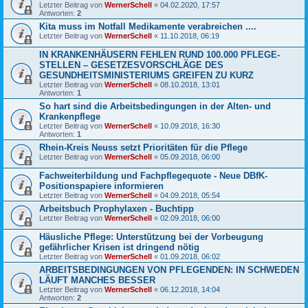
Letzter Beitrag von
WernerSchell
«
04.02.2020, 17:57
Antworten:
2
Kita muss im Notfall Medikamente verabreichen ....
Letzter Beitrag von
WernerSchell
«
11.10.2018, 06:19
IN KRANKENHÄUSERN FEHLEN RUND 100.000 PFLEGE-
STELLEN – GESETZESVORSCHLÄGE DES
GESUNDHEITSMINISTERIUMS GREIFEN ZU KURZ
Letzter Beitrag von
WernerSchell
«
08.10.2018, 13:01
Antworten:
1
So hart sind die Arbeitsbedingungen in der Alten- und
Krankenpflege
Letzter Beitrag von
WernerSchell
«
10.09.2018, 16:30
Antworten:
1
Rhein-Kreis Neuss setzt Prioritäten für die Pflege
Letzter Beitrag von
WernerSchell
«
05.09.2018, 06:00
Fachweiterbildung und Fachpflegequote - Neue DBfK-
Positionspapiere informieren
Letzter Beitrag von
WernerSchell
«
04.09.2018, 05:54
Arbeitsbuch Prophylaxen - Buchtipp
Letzter Beitrag von
WernerSchell
«
02.09.2018, 06:00
Häusliche Pflege: Unterstützung bei der Vorbeugung
gefährlicher Krisen ist dringend nötig
Letzter Beitrag von
WernerSchell
«
01.09.2018, 06:02
ARBEITSBEDINGUNGEN VON PFLEGENDEN: IN SCHWEDEN
LÄUFT MANCHES BESSER
Letzter Beitrag von
WernerSchell
«
06.12.2018, 14:04
Antworten:
2