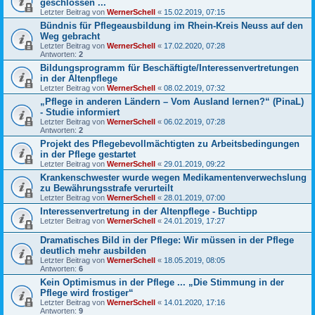
geschlossen ...
Letzter Beitrag von
WernerSchell
«
15.02.2019, 07:15
Bündnis für Pflegeausbildung im Rhein-Kreis Neuss auf den
Weg gebracht
Letzter Beitrag von
WernerSchell
«
17.02.2020, 07:28
Antworten:
2
Bildungsprogramm für Beschäftigte/Interessenvertretungen
in der Altenpflege
Letzter Beitrag von
WernerSchell
«
08.02.2019, 07:32
„Pflege in anderen Ländern – Vom Ausland lernen?“ (PinaL)
- Studie informiert
Letzter Beitrag von
WernerSchell
«
06.02.2019, 07:28
Antworten:
2
Projekt des Pflegebevollmächtigten zu Arbeitsbedingungen
in der Pflege gestartet
Letzter Beitrag von
WernerSchell
«
29.01.2019, 09:22
Krankenschwester wurde wegen Medikamentenverwechslung
zu Bewährungsstrafe verurteilt
Letzter Beitrag von
WernerSchell
«
28.01.2019, 07:00
Interessenvertretung in der Altenpflege - Buchtipp
Letzter Beitrag von
WernerSchell
«
24.01.2019, 17:27
Dramatisches Bild in der Pflege: Wir müssen in der Pflege
deutlich mehr ausbilden
Letzter Beitrag von
WernerSchell
«
18.05.2019, 08:05
Antworten:
6
Kein Optimismus in der Pflege ... „Die Stimmung in der
Pflege wird frostiger“
Letzter Beitrag von
WernerSchell
«
14.01.2020, 17:16
Antworten:
9