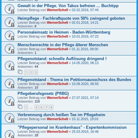
Gewalt in der Pflege. Von Tabus befreien ... Buchtipp
Letzter Beitrag von
WernerSchell
«
02.02.2016, 07:44
Heimpflege - Fachkraftquote von 50% zwingend geboten
Letzter Beitrag von
WernerSchell
«
02.01.2018, 14:21
Antworten:
8
Personaleinsatz in Heimen - Baden-Württemberg
Letzter Beitrag von
WernerSchell
«
10.01.2016, 07:22
Menschenrechte in der Pflege älterer Menschen
Letzter Beitrag von
WernerSchell
«
01.11.2016, 08:00
Antworten:
1
Pflegenotstand: schnelle Auflösung dringend !
Letzter Beitrag von
WernerSchell
«
14.05.2020, 06:13
Antworten:
44
1
2
3
Pflegenotstand - Thema im Petitionsausschuss des Bundes
Letzter Beitrag von
WernerSchell
«
10.09.2020, 06:55
Antworten:
10
Pflegeberufsgesetz (PflBG)
Letzter Beitrag von
WernerSchell
«
27.07.2021, 07:14
Antworten:
118
1
5
6
7
8
…
Verbrennung durch heißen Tee im Pflegeheim
Letzter Beitrag von
WernerSchell
«
15.11.2015, 19:03
"Pflegepersonal im Krankenhaus" - Expertenkommission
Letzter Beitrag von
WernerSchell
«
25.03.2019, 16:46
Antworten:
28