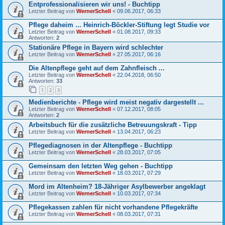
Entprofessionalisieren wir uns! - Buchtipp
Letzter Beitrag von
WernerSchell
«
09.06.2017, 06:33
Pflege daheim ... Heinrich-Böckler-Stiftung legt Studie vor
Letzter Beitrag von
WernerSchell
«
01.08.2017, 09:33
Antworten:
2
Stationäre Pflege in Bayern wird schlechter
Letzter Beitrag von
WernerSchell
«
27.05.2017, 06:16
Die Altenpflege geht auf dem Zahnfleisch ...
Letzter Beitrag von
WernerSchell
«
22.04.2018, 06:50
Antworten:
33
1
2
3
Medienberichte - Pflege wird meist negativ dargestellt ...
Letzter Beitrag von
WernerSchell
«
07.12.2017, 08:05
Antworten:
2
Arbeitsbuch für die zusätzliche Betreuungskraft - Tipp
Letzter Beitrag von
WernerSchell
«
13.04.2017, 06:23
Pflegediagnosen in der Altenpflege - Buchtipp
Letzter Beitrag von
WernerSchell
«
28.03.2017, 07:05
Gemeinsam den letzten Weg gehen - Buchtipp
Letzter Beitrag von
WernerSchell
«
18.03.2017, 07:29
Mord im Altenheim? 18-Jähriger Asylbewerber angeklagt
Letzter Beitrag von
WernerSchell
«
10.03.2017, 07:34
Pflegekassen zahlen für nicht vorhandene Pflegekräfte
Letzter Beitrag von
WernerSchell
«
08.03.2017, 07:31