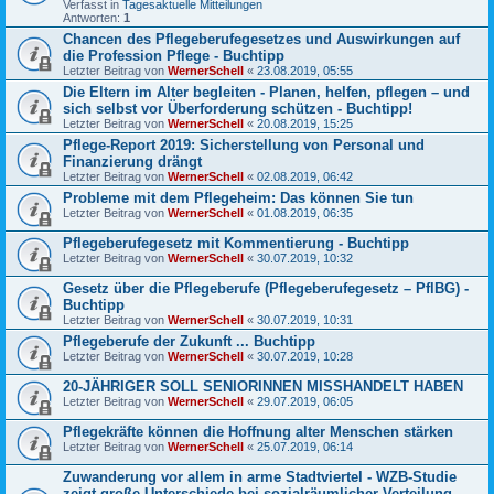
Verfasst in
Tagesaktuelle Mitteilungen
Antworten:
1
Chancen des Pflegeberufegesetzes und Auswirkungen auf
die Profession Pflege - Buchtipp
Letzter Beitrag von
WernerSchell
«
23.08.2019, 05:55
Die Eltern im Alter begleiten - Planen, helfen, pflegen – und
sich selbst vor Überforderung schützen - Buchtipp!
Letzter Beitrag von
WernerSchell
«
20.08.2019, 15:25
Pflege-Report 2019: Sicherstellung von Personal und
Finanzierung drängt
Letzter Beitrag von
WernerSchell
«
02.08.2019, 06:42
Probleme mit dem Pflegeheim: Das können Sie tun
Letzter Beitrag von
WernerSchell
«
01.08.2019, 06:35
Pflegeberufegesetz mit Kommentierung - Buchtipp
Letzter Beitrag von
WernerSchell
«
30.07.2019, 10:32
Gesetz über die Pflegeberufe (Pflegeberufegesetz – PflBG) -
Buchtipp
Letzter Beitrag von
WernerSchell
«
30.07.2019, 10:31
Pflegeberufe der Zukunft ... Buchtipp
Letzter Beitrag von
WernerSchell
«
30.07.2019, 10:28
20-JÄHRIGER SOLL SENIORINNEN MISSHANDELT HABEN
Letzter Beitrag von
WernerSchell
«
29.07.2019, 06:05
Pflegekräfte können die Hoffnung alter Menschen stärken
Letzter Beitrag von
WernerSchell
«
25.07.2019, 06:14
Zuwanderung vor allem in arme Stadtviertel - WZB-Studie
zeigt große Unterschiede bei sozialräumlicher Verteilung