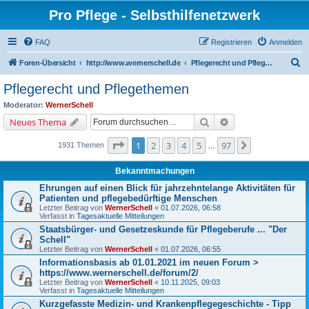
Pro Pflege - Selbsthilfenetzwerk
FAQ
Registrieren
Anmelden
S
Foren-Übersicht
http://www.wernerschell.de
Pflegerecht und Pflegethemen
u
Pflegerecht und Pflegethemen
c
Moderator:
WernerSchell
h
Suche
Erweiterte Suche
Neues Thema
e
Seite
1
von
97
1
2
3
4
5
97
Nächste
1931 Themen
…
Bekanntmachungen
Ehrungen auf einen Blick für jahrzehntelange Aktivitäten für
Patienten und pflegebedürftige Menschen
Letzter Beitrag von
WernerSchell
«
01.07.2026, 06:58
Verfasst in
Tagesaktuelle Mitteilungen
Staatsbürger- und Gesetzeskunde für Pflegeberufe ... "Der
Schell"
Letzter Beitrag von
WernerSchell
«
01.07.2026, 06:55
Informationsbasis ab 01.01.2021 im neuen Forum >
https://www.wernerschell.de/forum/2/
Letzter Beitrag von
WernerSchell
«
10.11.2025, 09:03
Verfasst in
Tagesaktuelle Mitteilungen
Kurzgefasste Medizin- und Krankenpflegegeschichte - Tipp