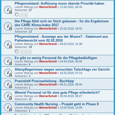
Pflegenotstand: Auflösung muss oberste Priorität haben
Letzter Beitrag von
WernerSchell
«
12.04.2022, 06:42
Antworten:
27
1
2
Die Pflege fühlt sich im Stich gelassen - So die Ergebnisse
des CARE Klima-Index 2017
Letzter Beitrag von
WernerSchell
«
22.02.2018, 18:41
Antworten:
13
Pflegenotstand - Auswege aus der Misere? - Statement aus
Patientensicht vom 02.02.2010
Letzter Beitrag von
WernerSchell
«
28.03.2019, 12:38
Antworten:
39
1
2
3
Es gibt zu wenig Personal für die Pflegebedürftigen
Letzter Beitrag von
WernerSchell
«
24.04.2018, 06:56
Antworten:
9
Altenpflegerinnen wegen versuchten Totschlags vor Gericht
Letzter Beitrag von
WernerSchell
«
16.02.2018, 07:14
Antworten:
3
Praxisheft Praxisanleitung - Buchtipp
Letzter Beitrag von
WernerSchell
«
08.01.2018, 09:44
Antworten:
1
Wieviel Personal ist für eine gute Pflege erforderlich?
Letzter Beitrag von
WernerSchell
«
18.04.2018, 08:27
Antworten:
11
Community Health Nursing – Projekt geht in Phase II
Letzter Beitrag von
WernerSchell
«
13.04.2018, 12:09
Antworten:
1