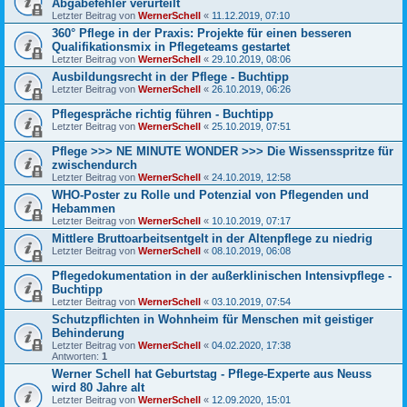
Abgabefehler verurteilt
Letzter Beitrag von
WernerSchell
«
11.12.2019, 07:10
360° Pflege in der Praxis: Projekte für einen besseren
Qualifikationsmix in Pflegeteams gestartet
Letzter Beitrag von
WernerSchell
«
29.10.2019, 08:06
Ausbildungsrecht in der Pflege - Buchtipp
Letzter Beitrag von
WernerSchell
«
26.10.2019, 06:26
Pflegespräche richtig führen - Buchtipp
Letzter Beitrag von
WernerSchell
«
25.10.2019, 07:51
Pflege >>> NE MINUTE WONDER >>> Die Wissensspritze für
zwischendurch
Letzter Beitrag von
WernerSchell
«
24.10.2019, 12:58
WHO-Poster zu Rolle und Potenzial von Pflegenden und
Hebammen
Letzter Beitrag von
WernerSchell
«
10.10.2019, 07:17
Mittlere Bruttoarbeitsentgelt in der Altenpflege zu niedrig
Letzter Beitrag von
WernerSchell
«
08.10.2019, 06:08
Pflegedokumentation in der außerklinischen Intensivpflege -
Buchtipp
Letzter Beitrag von
WernerSchell
«
03.10.2019, 07:54
Schutzpflichten in Wohnheim für Menschen mit geistiger
Behinderung
Letzter Beitrag von
WernerSchell
«
04.02.2020, 17:38
Antworten:
1
Werner Schell hat Geburtstag - Pflege-Experte aus Neuss
wird 80 Jahre alt
Letzter Beitrag von
WernerSchell
«
12.09.2020, 15:01