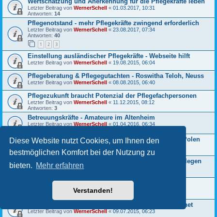
Wertschätzung und Anerkennung für die Pflegekräfte leben
Letzter Beitrag von
WernerSchell
«
01.03.2017, 10:31
Antworten:
14
Pflegenotstand - mehr Pflegekräfte zwingend erforderlich
Letzter Beitrag von
WernerSchell
«
23.08.2017, 07:34
Antworten:
40
1
2
3
Einstellung ausländischer Pflegekräfte - Webseite hilft
Letzter Beitrag von
WernerSchell
«
19.08.2015, 06:04
Pflegeberatung & Pflegegutachten - Roswitha Teloh, Neuss
Letzter Beitrag von
WernerSchell
«
08.08.2015, 06:40
Pflegezukunft braucht Potenzial der Pflegefachpersonen
Letzter Beitrag von
WernerSchell
«
11.12.2015, 08:12
Antworten:
3
Betreuungskräfte - Amateure im Altenheim
Letzter Beitrag von
WernerSchell
«
01.04.2016, 06:34
Antworten:
8
20 % der zugewanderten Pflegekräfte stammen aus Polen
Diese Website nutzt Cookies, um Ihnen den
Letzter Beitrag von
WernerSchell
«
06.08.2015, 06:11
bestmöglichen Komfort bei der Nutzung zu
Antworten:
1
NBA ist mit adäquater Personalbemessung zu hinterlegen
bieten.
Mehr erfahren
Letzter Beitrag von
WernerSchell
«
19.12.2015, 09:11
Antworten:
3
Flüchtlinge für die Pflege? - Nein danke!
Verstanden!
Letzter Beitrag von
WernerSchell
«
24.10.2017, 06:35
Antworten:
14
Pflegeberufe: Raucherpausen zur Erholung ungeeignet
Letzter Beitrag von
WernerSchell
«
09.07.2015, 06:23