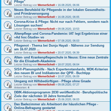
Pflege"
Letzter Beitrag von
WernerSchell
«
16.08.2020, 06:06
Neues Berufsbild für Pflegende in der lokalen Gesundheits-
und Primärversorgung
Letzter Beitrag von
WernerSchell
«
16.08.2020, 06:05
Corona-Krise & Pflege: Nicht nur nach Fehlern, sondern nach
Lösungen suchen!
Letzter Beitrag von
WernerSchell
«
09.08.2020, 10:53
Altenpflege und Corona-Pandemie: IAT legt Ergebnisse einer
»Ad hoc-Studie« vo
Letzter Beitrag von
WernerSchell
«
07.08.2020, 06:03
Pflegenot - Thema bei Dunja Hayali - Näheres zur Sendung
am 16.07.2020 ...
Letzter Beitrag von
WernerSchell
«
20.07.2020, 06:39
Alten- und Krankenpflegeschule in Neuss: Eine neue Zentrale
für die Elisabeth-Akademie
Letzter Beitrag von
WernerSchell
«
18.07.2020, 06:04
SIS®-Planungshilfe - Nach Expertenstandards, MDK-Kriterien
des neuen BI und Indikatoren der QPR - Buchtipp
Letzter Beitrag von
WernerSchell
«
10.07.2020, 06:09
Umgang mit Hilfsbedürftigen - Pflege ohne Gnade
Letzter Beitrag von
WernerSchell
«
09.08.2020, 07:27
Antworten:
4
DBfK-Aktionsprogramm 2030 veröffentlicht - Berufspolitische
Ziele der nächsten 10 Jahre formuliert
Letzter Beitrag von
WernerSchell
«
25.06.2020, 06:03
Das Badezimmer als Arbeitsort der häuslichen Pflege -
Online-Befragung gestartet