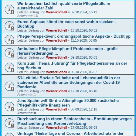
Wir brauchen fachlich qualifizierte Pflegekräfte in
ausreichender Zahl
Letzter Beitrag von
WernerSchell
«
02.10.2024, 16:12
Antworten:
13
Euren Applaus könnt ihr euch sonst wohin stecken -
Buchtipp
Letzter Beitrag von
WernerSchell
«
13.10.2020, 08:32
Pflege-Perspektiven: ordnungspolitische Aspekte - Buchtipp
Letzter Beitrag von
WernerSchell
«
11.10.2020, 06:05
Ambulante Pflege kämpft mit Problemkeimen - große
Herausforderungen ...
Letzter Beitrag von
WernerSchell
«
09.10.2020, 05:53
Kurs zum Thema ‚Führung‘ für Pflegefachpersonen an der
hsg Bochum
Letzter Beitrag von
WernerSchell
«
06.10.2020, 05:52
S1-Leitlinie Soziale Teilhabe und Lebensqualität in der
stationären Altenhilfe unter Bedingungen der Covid-19
Pandemie
Letzter Beitrag von
WernerSchell
«
17.10.2020, 06:10
Antworten:
1
Jens Spahn will für die Altenpflege 20.000 zusätzliche
Pflegehilfskräfte finanzieren
Letzter Beitrag von
WernerSchell
«
30.09.2020, 12:18
Antworten:
8
Durchsuchung in einem Seniorenheim - Ermittlungen wegen
Misshandlung und Körperverletzung
Letzter Beitrag von
WernerSchell
«
17.08.2020, 06:08
Umfrage "Heiße Tage und Corona - Arbeits-Schutz in der