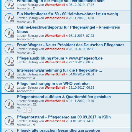
Fortbildung in der Pflege soll verpflichtend sein
Letzter Beitrag von
WernerSchell
«
05.12.2019, 17:16
Antworten:
2
Ein Nachtpfleger für 50 - 60 Heimbewohner ist zu wenig
Letzter Beitrag von
WernerSchell
«
29.11.2018, 14:50
Antworten:
8
Online-Beschwerdeportal für Pflegemängel - Rhein-Kreis
Neuss
Letzter Beitrag von
WernerSchell
«
16.11.2017, 07:23
Antworten:
1
Franz Wagner - Neuer Präsident des Deutschen Pflegerates
Letzter Beitrag von
WernerSchell
«
28.10.2019, 15:39
Antworten:
2
Pflege(aus)bildungsforum > www.pflegesoft.de
Letzter Beitrag von
WernerSchell
«
29.10.2017, 06:58
Interessenwahrnehmung für die Pflegekräfte ...
Letzter Beitrag von
WernerSchell
«
04.06.2019, 06:51
Antworten:
3
Pflege hochrangig in der WHO vertreten
Letzter Beitrag von
WernerSchell
«
23.10.2017, 06:33
Antworten:
1
Pflegenotstand auflösen & Quartiershilfen gestalten
Letzter Beitrag von
WernerSchell
«
24.11.2019, 10:46
Antworten:
21
1
2
Pflegenotstand - Pflegedemo am 09.09.2017 in Köln
Letzter Beitrag von
WernerSchell
«
01.01.2018, 14:09
Antworten:
4
Pflegekräfte brauchen Gesundheits­prävention