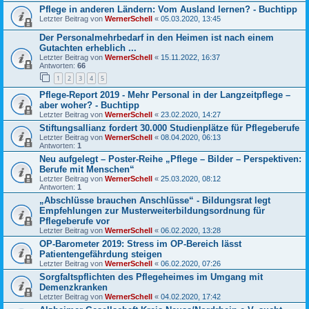
Pflege in anderen Ländern: Vom Ausland lernen? - Buchtipp
Letzter Beitrag von
WernerSchell
«
05.03.2020, 13:45
Der Personalmehrbedarf in den Heimen ist nach einem
Gutachten erheblich ...
Letzter Beitrag von
WernerSchell
«
15.11.2022, 16:37
Antworten:
66
1
2
3
4
5
Pflege-Report 2019 - Mehr Personal in der Langzeitpflege –
aber woher? - Buchtipp
Letzter Beitrag von
WernerSchell
«
23.02.2020, 14:27
Stiftungsallianz fordert 30.000 Studienplätze für Pflegeberufe
Letzter Beitrag von
WernerSchell
«
08.04.2020, 06:13
Antworten:
1
Neu aufgelegt – Poster-Reihe „Pflege – Bilder – Perspektiven:
Berufe mit Menschen“
Letzter Beitrag von
WernerSchell
«
25.03.2020, 08:12
Antworten:
1
„Abschlüsse brauchen Anschlüsse“ - Bildungsrat legt
Empfehlungen zur Musterweiterbildungsordnung für
Pflegeberufe vor
Letzter Beitrag von
WernerSchell
«
06.02.2020, 13:28
OP-Barometer 2019: Stress im OP-Bereich lässt
Patientengefährdung steigen
Letzter Beitrag von
WernerSchell
«
06.02.2020, 07:26
Sorgfaltspflichten des Pflegeheimes im Umgang mit
Demenzkranken
Letzter Beitrag von
WernerSchell
«
04.02.2020, 17:42