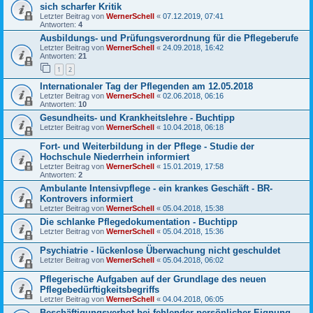
sich scharfer Kritik
Letzter Beitrag von
WernerSchell
«
07.12.2019, 07:41
Antworten:
4
Ausbildungs- und Prüfungsverordnung für die Pflegeberufe
Letzter Beitrag von
WernerSchell
«
24.09.2018, 16:42
Antworten:
21
1
2
Internationaler Tag der Pflegenden am 12.05.2018
Letzter Beitrag von
WernerSchell
«
02.06.2018, 06:16
Antworten:
10
Gesundheits- und Krankheitslehre - Buchtipp
Letzter Beitrag von
WernerSchell
«
10.04.2018, 06:18
Fort- und Weiterbildung in der Pflege - Studie der
Hochschule Niederrhein informiert
Letzter Beitrag von
WernerSchell
«
15.01.2019, 17:58
Antworten:
2
Ambulante Intensivpflege - ein krankes Geschäft - BR-
Kontrovers informiert
Letzter Beitrag von
WernerSchell
«
05.04.2018, 15:38
Die schlanke Pflegedokumentation - Buchtipp
Letzter Beitrag von
WernerSchell
«
05.04.2018, 15:36
Psychiatrie - lückenlose Überwachung nicht geschuldet
Letzter Beitrag von
WernerSchell
«
05.04.2018, 06:02
Pflegerische Aufgaben auf der Grundlage des neuen
Pflegebedürftigkeitsbegriffs
Letzter Beitrag von
WernerSchell
«
04.04.2018, 06:05
Beschäftigungsverbot bei fehlender persönlicher Eignung