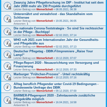
Zwanzig Jahre Pflegeforschung im DIP - Institut hat seit dem
Jahr 2000 mehr als 150 Projekte durchgeführt
Letzter Beitrag von
WernerSchell
«
08.05.2021, 06:38
Unterernährt und verwahrlost - das Skandalheim vom
Schliersee
Letzter Beitrag von
WernerSchell
«
19.05.2021, 06:05
Antworten:
1
Die nationale Corona-Teststrategie - So sind Sie rechtssicher
in der Pflege - Buchtipp!
Letzter Beitrag von
WernerSchell
«
02.02.2021, 07:14
WHO ruft 2021 zum Internationalen Jahr der Gesundheits-
und Pflegekräfte aus
Letzter Beitrag von
WernerSchell
«
02.02.2021, 07:13
Deutscher Pflegetag - DBfK-Filmpremiere „Raise Your
Lamp!“
Letzter Beitrag von
WernerSchell
«
19.12.2020, 07:07
Pflege-Report 2020 - Neuausrichtung von Versorgung und
Finanzierung
Letzter Beitrag von
WernerSchell
«
18.12.2020, 07:33
Marburger "Frühchen-Prozess" - Urteil rechtskräftig
Letzter Beitrag von
WernerSchell
«
10.12.2020, 07:16
Alltag beruflich Pflegender unter Covid-19 Bedingungen -
Bundesweite Umfrage des DBfK
Letzter Beitrag von
WernerSchell
«
09.12.2020, 07:00
BARMER-Pflegereport 2020 - Zehntausende zusätzliche
Pflegekräfte möglich
Letzter Beitrag von
WernerSchell
«
16.04.2021, 16:58
Antworten:
5