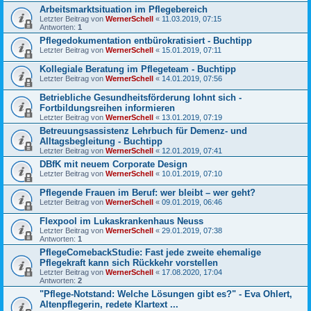
Arbeitsmarktsituation im Pflegebereich
Letzter Beitrag von
WernerSchell
«
11.03.2019, 07:15
Antworten:
1
Pflegedokumentation entbürokratisiert - Buchtipp
Letzter Beitrag von
WernerSchell
«
15.01.2019, 07:11
Kollegiale Beratung im Pflegeteam - Buchtipp
Letzter Beitrag von
WernerSchell
«
14.01.2019, 07:56
Betriebliche Gesundheitsförderung lohnt sich -
Fortbildungsreihen informieren
Letzter Beitrag von
WernerSchell
«
13.01.2019, 07:19
Betreuungsassistenz Lehrbuch für Demenz- und
Alltagsbegleitung - Buchtipp
Letzter Beitrag von
WernerSchell
«
12.01.2019, 07:41
DBfK mit neuem Corporate Design
Letzter Beitrag von
WernerSchell
«
10.01.2019, 07:10
Pflegende Frauen im Beruf: wer bleibt – wer geht?
Letzter Beitrag von
WernerSchell
«
09.01.2019, 06:46
Flexpool im Lukaskrankenhaus Neuss
Letzter Beitrag von
WernerSchell
«
29.01.2019, 07:38
Antworten:
1
PflegeComebackStudie: Fast jede zweite ehemalige
Pflegekraft kann sich Rückkehr vorstellen
Letzter Beitrag von
WernerSchell
«
17.08.2020, 17:04
Antworten:
2
"Pflege-Notstand: Welche Lösungen gibt es?" - Eva Ohlert,
Altenpflegerin, redete Klartext ...