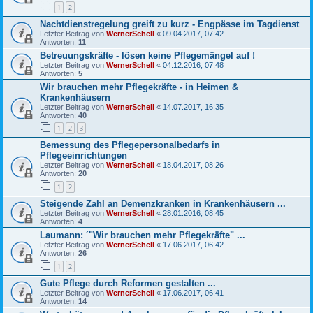
1
2
Nachtdienstregelung greift zu kurz - Engpässe im Tagdienst
Letzter Beitrag von
WernerSchell
«
09.04.2017, 07:42
Antworten:
11
Betreuungskräfte - lösen keine Pflegemängel auf !
Letzter Beitrag von
WernerSchell
«
04.12.2016, 07:48
Antworten:
5
Wir brauchen mehr Pflegekräfte - in Heimen &
Krankenhäusern
Letzter Beitrag von
WernerSchell
«
14.07.2017, 16:35
Antworten:
40
1
2
3
Bemessung des Pflegepersonalbedarfs in
Pflegeeinrichtungen
Letzter Beitrag von
WernerSchell
«
18.04.2017, 08:26
Antworten:
20
1
2
Steigende Zahl an Demenzkranken in Krankenhäusern ...
Letzter Beitrag von
WernerSchell
«
28.01.2016, 08:45
Antworten:
4
Laumann: ´"Wir brauchen mehr Pflegekräfte" ...
Letzter Beitrag von
WernerSchell
«
17.06.2017, 06:42
Antworten:
26
1
2
Gute Pflege durch Reformen gestalten ...
Letzter Beitrag von
WernerSchell
«
17.06.2017, 06:41
Antworten:
14