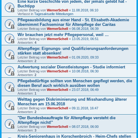
Eine kurze Geschichte von jedem, der jemals gelebt hat -
Buchtipp
Letzter Beitrag von
WernerSchell
«
11.08.2018, 06:10
Verfasst in
Tagesaktuelle Mitteilungen
Pflegeausbildung aus einer Hand - St. Elisabeth-Akademie
übernimmt Fachseminar für Altenpflege der Caritas
Letzter Beitrag von
WernerSchell
«
06.08.2018, 06:39
Wir brauchen jetzt mehr Pflegepersonal, weil …
Letzter Beitrag von
WernerSchell
«
13.05.2019, 06:51
Antworten:
4
Altenpflege: Eignungs- und Qualifizierungsanforderungen
stärken statt absenken!
Letzter Beitrag von
WernerSchell
«
01.09.2020, 09:33
Antworten:
2
Aufwertung sozialer Dienstleistungen - Studie informiert
Letzter Beitrag von
WernerSchell
«
10.08.2018, 06:30
Antworten:
2
Pflegebedürftige sollten von Menschen gepflegt werden, die
diesen Beruf auch wirklich ausüben wollen
Letzter Beitrag von
WernerSchell
«
23.07.2018, 06:49
Antworten:
1
Welttag gegen Diskriminierung und Misshandlung älterer
Menschen am 15.06.2018
Letzter Beitrag von
WernerSchell
«
09.11.2018, 16:47
Antworten:
2
"Der Bundesbeauftragte für Altenpflege versteht die
Altenpflege nicht!"
Letzter Beitrag von
WernerSchell
«
08.07.2018, 06:00
Antworten:
3
Kreis-Seniorenhaus in Korschenbroich - Heim-Chefs stellen