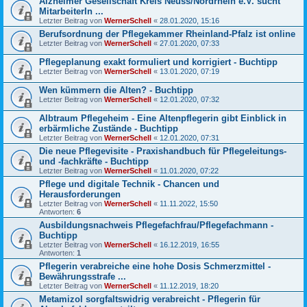
Alzheimer Gesellschaft Kreis Neuss/Nordrhein e.V. sucht
MitarbeiterIn ...
Letzter Beitrag von
WernerSchell
«
28.01.2020, 15:16
Berufsordnung der Pflegekammer Rheinland-Pfalz ist online
Letzter Beitrag von
WernerSchell
«
27.01.2020, 07:33
Pflegeplanung exakt formuliert und korrigiert - Buchtipp
Letzter Beitrag von
WernerSchell
«
13.01.2020, 07:19
Wen kümmern die Alten? - Buchtipp
Letzter Beitrag von
WernerSchell
«
12.01.2020, 07:32
Albtraum Pflegeheim - Eine Altenpflegerin gibt Einblick in
erbärmliche Zustände - Buchtipp
Letzter Beitrag von
WernerSchell
«
12.01.2020, 07:31
Die neue Pflegevisite - Praxishandbuch für Pflegeleitungs-
und -fachkräfte - Buchtipp
Letzter Beitrag von
WernerSchell
«
11.01.2020, 07:22
Pflege und digitale Technik - Chancen und
Herausforderungen
Letzter Beitrag von
WernerSchell
«
11.11.2022, 15:50
Antworten:
6
Ausbildungsnachweis Pflegefachfrau/Pflegefachmann -
Buchtipp
Letzter Beitrag von
WernerSchell
«
16.12.2019, 16:55
Antworten:
1
Pflegerin verabreiche eine hohe Dosis Schmerzmittel -
Bewährungsstrafe ...
Letzter Beitrag von
WernerSchell
«
11.12.2019, 18:20
Metamizol sorgfaltswidrig verabreicht - Pflegerin für