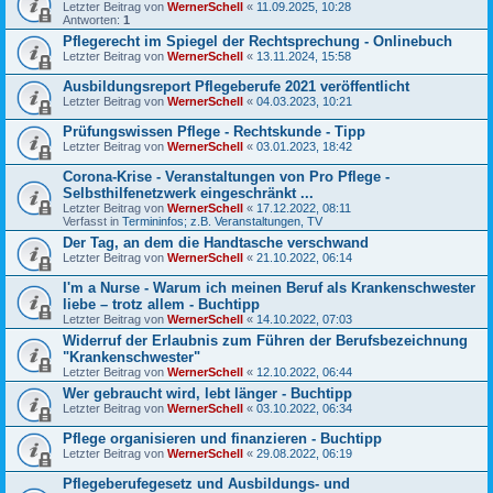
Letzter Beitrag von
WernerSchell
«
11.09.2025, 10:28
Antworten:
1
Pflegerecht im Spiegel der Rechtsprechung - Onlinebuch
Letzter Beitrag von
WernerSchell
«
13.11.2024, 15:58
Ausbildungsreport Pflegeberufe 2021 veröffentlicht
Letzter Beitrag von
WernerSchell
«
04.03.2023, 10:21
Prüfungswissen Pflege - Rechtskunde - Tipp
Letzter Beitrag von
WernerSchell
«
03.01.2023, 18:42
Corona-Krise - Veranstaltungen von Pro Pflege -
Selbsthilfenetzwerk eingeschränkt ...
Letzter Beitrag von
WernerSchell
«
17.12.2022, 08:11
Verfasst in
Termininfos; z.B. Veranstaltungen, TV
Der Tag, an dem die Handtasche verschwand
Letzter Beitrag von
WernerSchell
«
21.10.2022, 06:14
I'm a Nurse - Warum ich meinen Beruf als Krankenschwester
liebe – trotz allem - Buchtipp
Letzter Beitrag von
WernerSchell
«
14.10.2022, 07:03
Widerruf der Erlaubnis zum Führen der Berufsbezeichnung
"Krankenschwester"
Letzter Beitrag von
WernerSchell
«
12.10.2022, 06:44
Wer gebraucht wird, lebt länger - Buchtipp
Letzter Beitrag von
WernerSchell
«
03.10.2022, 06:34
Pflege organisieren und finanzieren - Buchtipp
Letzter Beitrag von
WernerSchell
«
29.08.2022, 06:19
Pflegeberufegesetz und Ausbildungs- und