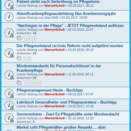
Patient stirbt nach Verbrühung im Pflegeheim
Letzter Beitrag von
WernerSchell
«
03.03.2017, 08:13
Alten/Krankenpflegeausbildung Das Anerkennungsjahr
Letzter Beitrag von
Una 2000
«
01.03.2017, 19:09
"Nachlegen in der Pflege" - JETZT Pflegenotstand auflösen
Letzter Beitrag von
WernerSchell
«
02.01.2018, 11:07
Antworten:
34
1
2
3
Der Pflegenotstand ist trotz Reform nicht aufgelöst worden
Letzter Beitrag von
WernerSchell
«
03.04.2018, 06:19
Antworten:
24
1
2
Mindeststandards für Personalschlüssel in der
Krankenpflege
Letzter Beitrag von
WernerSchell
«
11.06.2019, 06:13
Antworten:
52
1
2
3
4
Pflegemanagement Heute - Buchtipp
Letzter Beitrag von
WernerSchell
«
09.02.2017, 07:47
Lehrbuch Gesundheits- und Pflegeassistenz - Buchtipp
Letzter Beitrag von
WernerSchell
«
29.01.2017, 07:42
Seniorenheim - Zwei Ex-Pflegekräfte unter Mordverdacht
Letzter Beitrag von
WernerSchell
«
21.10.2019, 13:33
Antworten:
5
Merkel zollt Pflegekräften großen Respekt ... aber