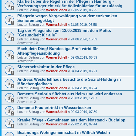
Klarheit über die Regeln in der Pflege in Hamburg -
Verfassungsgericht erklärt Volksinitiative für unzulässig
Letzter Beitrag von
WernerSchell
«
12.05.2019, 06:25
Pflegerin wegen Vergewaltigung von demenzkranken
Senioren angeklagt
Letzter Beitrag von
WernerSchell
«
11.05.2019, 06:58
Tag der Pflegenden am 12.05.2019 mit dem Motto:
"Gesundheit für alle"
Letzter Beitrag von
WernerSchell
«
24.06.2020, 15:39
Antworten:
10
Mach dein Ding! Bundesliga-Profi wirbt für
Altenpflegeausbildung
Letzter Beitrag von
WernerSchell
«
09.05.2019, 06:39
Antworten:
1
Sicherheitskultur in der Pflege
Letzter Beitrag von
WernerSchell
«
04.04.2019, 06:21
Andreas Westerfellhaus besuchte die Sozial-Holding in
Mönchengladbach
Letzter Beitrag von
WernerSchell
«
02.04.2019, 06:24
Demente Seniorin flüchtet aus Heim und wird entlassen
Letzter Beitrag von
WernerSchell
«
23.03.2019, 12:07
Antworten:
2
Demente Frau ertrinkt in Wasserbecken
Letzter Beitrag von
WernerSchell
«
02.03.2019, 07:30
Kranke Pflege - Gemeinsam aus dem Notstand - Buchtipp
Letzter Beitrag von
WernerSchell
«
22.02.2019, 07:44
Beatmungs-Wohngemeinschaft in Willich-Wekeln