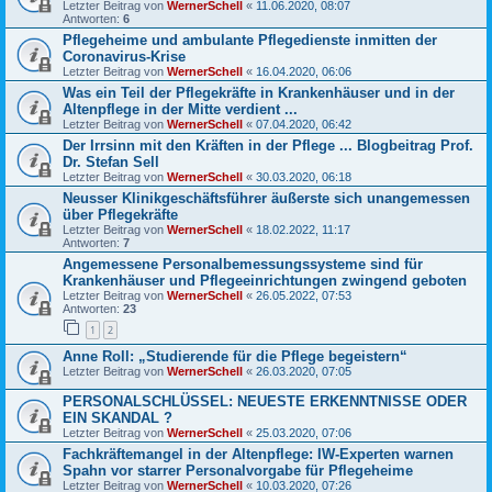
Letzter Beitrag von
WernerSchell
«
11.06.2020, 08:07
Antworten:
6
Pflegeheime und ambulante Pflegedienste inmitten der
Coronavirus-Krise
Letzter Beitrag von
WernerSchell
«
16.04.2020, 06:06
Was ein Teil der Pflegekräfte in Krankenhäuser und in der
Altenpflege in der Mitte verdient ...
Letzter Beitrag von
WernerSchell
«
07.04.2020, 06:42
Der Irrsinn mit den Kräften in der Pflege ... Blogbeitrag Prof.
Dr. Stefan Sell
Letzter Beitrag von
WernerSchell
«
30.03.2020, 06:18
Neusser Klinikgeschäftsführer äußerste sich unangemessen
über Pflegekräfte
Letzter Beitrag von
WernerSchell
«
18.02.2022, 11:17
Antworten:
7
Angemessene Personalbemessungssysteme sind für
Krankenhäuser und Pflegeeinrichtungen zwingend geboten
Letzter Beitrag von
WernerSchell
«
26.05.2022, 07:53
Antworten:
23
1
2
Anne Roll: „Studierende für die Pflege begeistern“
Letzter Beitrag von
WernerSchell
«
26.03.2020, 07:05
PERSONALSCHLÜSSEL: NEUESTE ERKENNTNISSE ODER
EIN SKANDAL ?
Letzter Beitrag von
WernerSchell
«
25.03.2020, 07:06
Fachkräftemangel in der Altenpflege: IW-Experten warnen
Spahn vor starrer Personalvorgabe für Pflegeheime
Letzter Beitrag von
WernerSchell
«
10.03.2020, 07:26