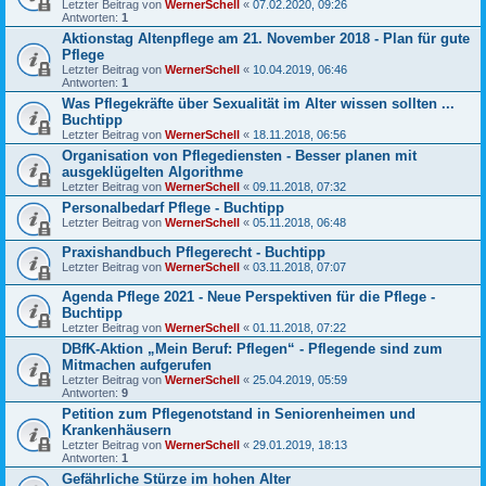
Letzter Beitrag von
WernerSchell
«
07.02.2020, 09:26
Antworten:
1
Aktionstag Altenpflege am 21. November 2018 - Plan für gute
Pflege
Letzter Beitrag von
WernerSchell
«
10.04.2019, 06:46
Antworten:
1
Was Pflegekräfte über Sexualität im Alter wissen sollten ...
Buchtipp
Letzter Beitrag von
WernerSchell
«
18.11.2018, 06:56
Organisation von Pflegediensten - Besser planen mit
ausgeklügelten Algorithme
Letzter Beitrag von
WernerSchell
«
09.11.2018, 07:32
Personalbedarf Pflege - Buchtipp
Letzter Beitrag von
WernerSchell
«
05.11.2018, 06:48
Praxishandbuch Pflegerecht - Buchtipp
Letzter Beitrag von
WernerSchell
«
03.11.2018, 07:07
Agenda Pflege 2021 - Neue Perspektiven für die Pflege -
Buchtipp
Letzter Beitrag von
WernerSchell
«
01.11.2018, 07:22
DBfK-Aktion „Mein Beruf: Pflegen“ - Pflegende sind zum
Mitmachen aufgerufen
Letzter Beitrag von
WernerSchell
«
25.04.2019, 05:59
Antworten:
9
Petition zum Pflegenotstand in Seniorenheimen und
Krankenhäusern
Letzter Beitrag von
WernerSchell
«
29.01.2019, 18:13
Antworten:
1
Gefährliche Stürze im hohen Alter