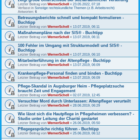
Letzter Beitrag von
WernerSchell
«
23.05.2022, 07:18
Verfasst in
Sonstige rechtskundliche Themen (z.B. Arbeitsrecht)
Antworten:
6
Betreuungsberichte schnell und kompakt formulieren -
Buchtipp
Letzter Beitrag von
WernerSchell
«
13.07.2019, 06:11
Maßnahmenpläne nach der SIS® - Buchtipp
Letzter Beitrag von
WernerSchell
«
13.07.2019, 06:11
100 Fehler im Umgang mit Strukturmodell und SIS® -
Buchtipp
Letzter Beitrag von
WernerSchell
«
13.07.2019, 06:10
Mitarbeiterführung in der Altenpflege - Buchtipp
Letzter Beitrag von
WernerSchell
«
13.07.2019, 06:09
Krankenpflege-Personal finden und binden - Buchtipp
Letzter Beitrag von
WernerSchell
«
13.07.2019, 06:09
Pflege-Skandal in Augsburger Heim - Pflegeplatzsuche
braucht Zeit und Engagement
Letzter Beitrag von
WernerSchell
«
02.07.2019, 12:45
Versuchter Mord durch Unterlassen: Altenpfleger verurteilt
Letzter Beitrag von
WernerSchell
«
28.06.2019, 06:29
Wie lässt sich die Hautpflege in Pflegeheimen verbessern? -
Studie unter Leitung der Charité gestartet
Letzter Beitrag von
WernerSchell
«
26.06.2019, 05:50
Pflegegespräche richtig führen - Buchtipp
Letzter Beitrag von
WernerSchell
«
25.06.2019, 06:12