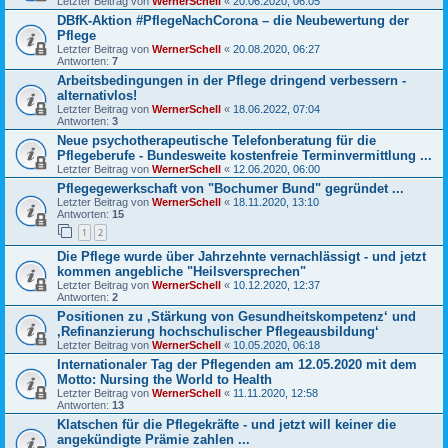
Letzter Beitrag von
WernerSchell
«
20.06.2020, 06:05
DBfK-Aktion #PflegeNachCorona – die Neubewertung der
Pflege
Letzter Beitrag von
WernerSchell
«
20.08.2020, 06:27
Antworten:
7
Arbeitsbedingungen in der Pflege dringend verbessern -
alternativlos!
Letzter Beitrag von
WernerSchell
«
18.06.2022, 07:04
Antworten:
3
Neue psychotherapeutische Telefonberatung für die
Pflegeberufe - Bundesweite kostenfreie Terminvermittlung ...
Letzter Beitrag von
WernerSchell
«
12.06.2020, 06:00
Pflegegewerkschaft von "Bochumer Bund" gegründet ...
Letzter Beitrag von
WernerSchell
«
18.11.2020, 13:10
Antworten:
15
1
2
Die Pflege wurde über Jahrzehnte vernachlässigt - und jetzt
kommen angebliche "Heilsversprechen"
Letzter Beitrag von
WernerSchell
«
10.12.2020, 12:37
Antworten:
2
Positionen zu ‚Stärkung von Gesundheitskompetenz‘ und
‚Refinanzierung hochschulischer Pflegeausbildung‘
Letzter Beitrag von
WernerSchell
«
10.05.2020, 06:18
Internationaler Tag der Pflegenden am 12.05.2020 mit dem
Motto: Nursing the World to Health
Letzter Beitrag von
WernerSchell
«
11.11.2020, 12:58
Antworten:
13
Klatschen für die Pflegekräfte - und jetzt will keiner die
angekündigte Prämie zahlen ...