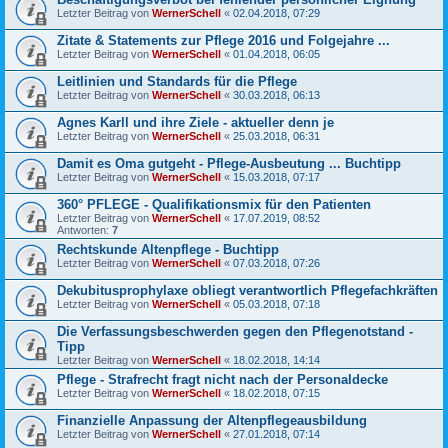
Letzter Beitrag von
WernerSchell
«
02.04.2018, 07:29
Zitate & Statements zur Pflege 2016 und Folgejahre ...
Letzter Beitrag von
WernerSchell
«
01.04.2018, 06:05
Leitlinien und Standards für die Pflege
Letzter Beitrag von
WernerSchell
«
30.03.2018, 06:13
Agnes Karll und ihre Ziele - aktueller denn je
Letzter Beitrag von
WernerSchell
«
25.03.2018, 06:31
Damit es Oma gutgeht - Pflege-Ausbeutung ... Buchtipp
Letzter Beitrag von
WernerSchell
«
15.03.2018, 07:17
360° PFLEGE - Qualifikationsmix für den Patienten
Letzter Beitrag von
WernerSchell
«
17.07.2019, 08:52
Antworten:
7
Rechtskunde Altenpflege - Buchtipp
Letzter Beitrag von
WernerSchell
«
07.03.2018, 07:26
Dekubitusprophylaxe obliegt verantwortlich Pflegefachkräften
Letzter Beitrag von
WernerSchell
«
05.03.2018, 07:18
Die Verfassungsbeschwerden gegen den Pflegenotstand -
Tipp
Letzter Beitrag von
WernerSchell
«
18.02.2018, 14:14
Pflege - Strafrecht fragt nicht nach der Personaldecke
Letzter Beitrag von
WernerSchell
«
18.02.2018, 07:15
Finanzielle Anpassung der Altenpflegeausbildung
Letzter Beitrag von
WernerSchell
«
27.01.2018, 07:14