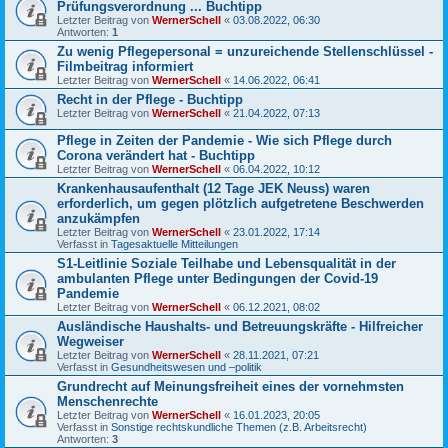
Prüfungsverordnung ... Buchtipp
Letzter Beitrag von
WernerSchell
«
03.08.2022, 06:30
Antworten:
1
Zu wenig Pflegepersonal = unzureichende Stellenschlüssel -
Filmbeitrag informiert
Letzter Beitrag von
WernerSchell
«
14.06.2022, 06:41
Recht in der Pflege - Buchtipp
Letzter Beitrag von
WernerSchell
«
21.04.2022, 07:13
Pflege in Zeiten der Pandemie - Wie sich Pflege durch
Corona verändert hat - Buchtipp
Letzter Beitrag von
WernerSchell
«
06.04.2022, 10:12
Krankenhausaufenthalt (12 Tage JEK Neuss) waren
erforderlich, um gegen plötzlich aufgetretene Beschwerden
anzukämpfen
Letzter Beitrag von
WernerSchell
«
23.01.2022, 17:14
Verfasst in
Tagesaktuelle Mitteilungen
S1-Leitlinie Soziale Teilhabe und Lebensqualität in der
ambulanten Pflege unter Bedingungen der Covid-19
Pandemie
Letzter Beitrag von
WernerSchell
«
06.12.2021, 08:02
Ausländische Haushalts- und Betreuungskräfte - Hilfreicher
Wegweiser
Letzter Beitrag von
WernerSchell
«
28.11.2021, 07:21
Verfasst in
Gesundheitswesen und –politik
Grundrecht auf Meinungsfreiheit eines der vornehmsten
Menschenrechte
Letzter Beitrag von
WernerSchell
«
16.01.2023, 20:05
Verfasst in
Sonstige rechtskundliche Themen (z.B. Arbeitsrecht)
Antworten:
3