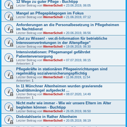
12 Wege zu guter Pflege - Buchtipp
Letzter Beitrag von
WernerSchell
«
23.06.2019, 06:05
Mangel an Pflegepädagogen im Fokus
Letzter Beitrag von
WernerSchell
«
21.06.2019, 07:12
Anforderungen an die Personalbesetzung in Pflegeheimen
im Nachtdienst
Letzter Beitrag von
WernerSchell
«
20.06.2019, 06:56
„Gut zu Wissen! - ver.di-Information für betriebliche
Interessenvertretungen in der Altenpflege“
Letzter Beitrag von
WernerSchell
«
19.06.2019, 06:30
Intensivstationen: Pflegemangel gefährdet
Patientenversorgung
Letzter Beitrag von
WernerSchell
«
07.07.2019, 06:15
Antworten:
2
Pflegekräfte in stationären Pflegeeinrichtungen sind
regelmäßig sozialversicherungspflichtig
Letzter Beitrag von
WernerSchell
«
11.06.2019, 11:54
Antworten:
1
In 11 Münchner Altenheimen wurden gravierende
Qualitätsmängel aufgedeckt ...
Letzter Beitrag von
WernerSchell
«
08.07.2020, 14:49
Antworten:
1
Nicht mehr wie immer - Wie wir unsere Eltern im Alter
begleiten können - Buchtipp
Letzter Beitrag von
WernerSchell
«
26.05.2019, 06:50
Diebstahlserie in Rather Altenheim
Letzter Beitrag von
WernerSchell
«
20.05.2019, 06:19