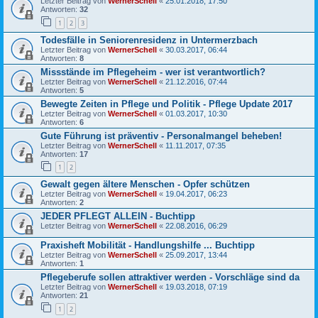
Letzter Beitrag von
WernerSchell
«
25.01.2018, 17:50
Antworten:
32
1
2
3
Todesfälle in Seniorenresidenz in Untermerzbach
Letzter Beitrag von
WernerSchell
«
30.03.2017, 06:44
Antworten:
8
Missstände im Pflegeheim - wer ist verantwortlich?
Letzter Beitrag von
WernerSchell
«
21.12.2016, 07:44
Antworten:
5
Bewegte Zeiten in Pflege und Politik - Pflege Update 2017
Letzter Beitrag von
WernerSchell
«
01.03.2017, 10:30
Antworten:
6
Gute Führung ist präventiv - Personalmangel beheben!
Letzter Beitrag von
WernerSchell
«
11.11.2017, 07:35
Antworten:
17
1
2
Gewalt gegen ältere Menschen - Opfer schützen
Letzter Beitrag von
WernerSchell
«
19.04.2017, 06:23
Antworten:
2
JEDER PFLEGT ALLEIN - Buchtipp
Letzter Beitrag von
WernerSchell
«
22.08.2016, 06:29
Praxisheft Mobilität - Handlungshilfe ... Buchtipp
Letzter Beitrag von
WernerSchell
«
25.09.2017, 13:44
Antworten:
1
Pflegeberufe sollen attraktiver werden - Vorschläge sind da
Letzter Beitrag von
WernerSchell
«
19.03.2018, 07:19
Antworten:
21
1
2