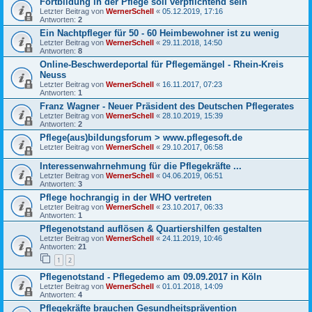
Fortbildung in der Pflege soll verpflichtend sein
Letzter Beitrag von
WernerSchell
«
05.12.2019, 17:16
Antworten:
2
Ein Nachtpfleger für 50 - 60 Heimbewohner ist zu wenig
Letzter Beitrag von
WernerSchell
«
29.11.2018, 14:50
Antworten:
8
Online-Beschwerdeportal für Pflegemängel - Rhein-Kreis
Neuss
Letzter Beitrag von
WernerSchell
«
16.11.2017, 07:23
Antworten:
1
Franz Wagner - Neuer Präsident des Deutschen Pflegerates
Letzter Beitrag von
WernerSchell
«
28.10.2019, 15:39
Antworten:
2
Pflege(aus)bildungsforum > www.pflegesoft.de
Letzter Beitrag von
WernerSchell
«
29.10.2017, 06:58
Interessenwahrnehmung für die Pflegekräfte ...
Letzter Beitrag von
WernerSchell
«
04.06.2019, 06:51
Antworten:
3
Pflege hochrangig in der WHO vertreten
Letzter Beitrag von
WernerSchell
«
23.10.2017, 06:33
Antworten:
1
Pflegenotstand auflösen & Quartiershilfen gestalten
Letzter Beitrag von
WernerSchell
«
24.11.2019, 10:46
Antworten:
21
1
2
Pflegenotstand - Pflegedemo am 09.09.2017 in Köln
Letzter Beitrag von
WernerSchell
«
01.01.2018, 14:09
Antworten:
4
Pflegekräfte brauchen Gesundheits­prävention