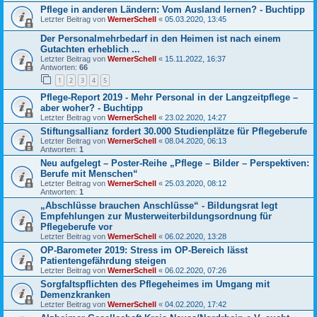
Pflege in anderen Ländern: Vom Ausland lernen? - Buchtipp
Letzter Beitrag von
WernerSchell
«
05.03.2020, 13:45
Der Personalmehrbedarf in den Heimen ist nach einem
Gutachten erheblich ...
Letzter Beitrag von
WernerSchell
«
15.11.2022, 16:37
Antworten:
66
1
2
3
4
5
Pflege-Report 2019 - Mehr Personal in der Langzeitpflege –
aber woher? - Buchtipp
Letzter Beitrag von
WernerSchell
«
23.02.2020, 14:27
Stiftungsallianz fordert 30.000 Studienplätze für Pflegeberufe
Letzter Beitrag von
WernerSchell
«
08.04.2020, 06:13
Antworten:
1
Neu aufgelegt – Poster-Reihe „Pflege – Bilder – Perspektiven:
Berufe mit Menschen“
Letzter Beitrag von
WernerSchell
«
25.03.2020, 08:12
Antworten:
1
„Abschlüsse brauchen Anschlüsse“ - Bildungsrat legt
Empfehlungen zur Musterweiterbildungsordnung für
Pflegeberufe vor
Letzter Beitrag von
WernerSchell
«
06.02.2020, 13:28
OP-Barometer 2019: Stress im OP-Bereich lässt
Patientengefährdung steigen
Letzter Beitrag von
WernerSchell
«
06.02.2020, 07:26
Sorgfaltspflichten des Pflegeheimes im Umgang mit
Demenzkranken
Letzter Beitrag von
WernerSchell
«
04.02.2020, 17:42