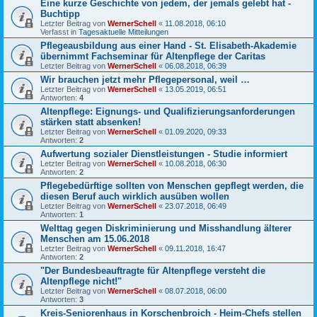
Eine kurze Geschichte von jedem, der jemals gelebt hat -
Buchtipp
Letzter Beitrag von
WernerSchell
«
11.08.2018, 06:10
Verfasst in
Tagesaktuelle Mitteilungen
Pflegeausbildung aus einer Hand - St. Elisabeth-Akademie
übernimmt Fachseminar für Altenpflege der Caritas
Letzter Beitrag von
WernerSchell
«
06.08.2018, 06:39
Wir brauchen jetzt mehr Pflegepersonal, weil …
Letzter Beitrag von
WernerSchell
«
13.05.2019, 06:51
Antworten:
4
Altenpflege: Eignungs- und Qualifizierungsanforderungen
stärken statt absenken!
Letzter Beitrag von
WernerSchell
«
01.09.2020, 09:33
Antworten:
2
Aufwertung sozialer Dienstleistungen - Studie informiert
Letzter Beitrag von
WernerSchell
«
10.08.2018, 06:30
Antworten:
2
Pflegebedürftige sollten von Menschen gepflegt werden, die
diesen Beruf auch wirklich ausüben wollen
Letzter Beitrag von
WernerSchell
«
23.07.2018, 06:49
Antworten:
1
Welttag gegen Diskriminierung und Misshandlung älterer
Menschen am 15.06.2018
Letzter Beitrag von
WernerSchell
«
09.11.2018, 16:47
Antworten:
2
"Der Bundesbeauftragte für Altenpflege versteht die
Altenpflege nicht!"
Letzter Beitrag von
WernerSchell
«
08.07.2018, 06:00
Antworten:
3
Kreis-Seniorenhaus in Korschenbroich - Heim-Chefs stellen