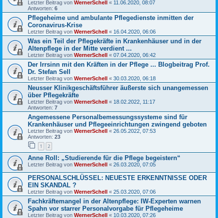
Letzter Beitrag von
WernerSchell
«
11.06.2020, 08:07
Antworten:
6
Pflegeheime und ambulante Pflegedienste inmitten der
Coronavirus-Krise
Letzter Beitrag von
WernerSchell
«
16.04.2020, 06:06
Was ein Teil der Pflegekräfte in Krankenhäuser und in der
Altenpflege in der Mitte verdient ...
Letzter Beitrag von
WernerSchell
«
07.04.2020, 06:42
Der Irrsinn mit den Kräften in der Pflege ... Blogbeitrag Prof.
Dr. Stefan Sell
Letzter Beitrag von
WernerSchell
«
30.03.2020, 06:18
Neusser Klinikgeschäftsführer äußerste sich unangemessen
über Pflegekräfte
Letzter Beitrag von
WernerSchell
«
18.02.2022, 11:17
Antworten:
7
Angemessene Personalbemessungssysteme sind für
Krankenhäuser und Pflegeeinrichtungen zwingend geboten
Letzter Beitrag von
WernerSchell
«
26.05.2022, 07:53
Antworten:
23
1
2
Anne Roll: „Studierende für die Pflege begeistern“
Letzter Beitrag von
WernerSchell
«
26.03.2020, 07:05
PERSONALSCHLÜSSEL: NEUESTE ERKENNTNISSE ODER
EIN SKANDAL ?
Letzter Beitrag von
WernerSchell
«
25.03.2020, 07:06
Fachkräftemangel in der Altenpflege: IW-Experten warnen
Spahn vor starrer Personalvorgabe für Pflegeheime
Letzter Beitrag von
WernerSchell
«
10.03.2020, 07:26