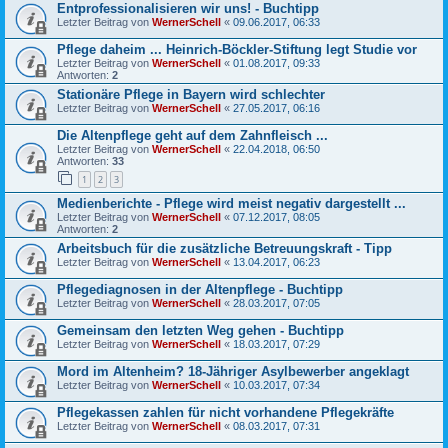
Entprofessionalisieren wir uns! - Buchtipp
Letzter Beitrag von
WernerSchell
«
09.06.2017, 06:33
Pflege daheim ... Heinrich-Böckler-Stiftung legt Studie vor
Letzter Beitrag von
WernerSchell
«
01.08.2017, 09:33
Antworten:
2
Stationäre Pflege in Bayern wird schlechter
Letzter Beitrag von
WernerSchell
«
27.05.2017, 06:16
Die Altenpflege geht auf dem Zahnfleisch ...
Letzter Beitrag von
WernerSchell
«
22.04.2018, 06:50
Antworten:
33
1
2
3
Medienberichte - Pflege wird meist negativ dargestellt ...
Letzter Beitrag von
WernerSchell
«
07.12.2017, 08:05
Antworten:
2
Arbeitsbuch für die zusätzliche Betreuungskraft - Tipp
Letzter Beitrag von
WernerSchell
«
13.04.2017, 06:23
Pflegediagnosen in der Altenpflege - Buchtipp
Letzter Beitrag von
WernerSchell
«
28.03.2017, 07:05
Gemeinsam den letzten Weg gehen - Buchtipp
Letzter Beitrag von
WernerSchell
«
18.03.2017, 07:29
Mord im Altenheim? 18-Jähriger Asylbewerber angeklagt
Letzter Beitrag von
WernerSchell
«
10.03.2017, 07:34
Pflegekassen zahlen für nicht vorhandene Pflegekräfte
Letzter Beitrag von
WernerSchell
«
08.03.2017, 07:31