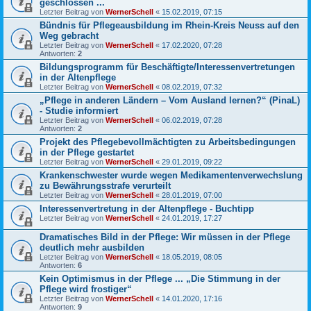
geschlossen ...
Letzter Beitrag von
WernerSchell
«
15.02.2019, 07:15
Bündnis für Pflegeausbildung im Rhein-Kreis Neuss auf den
Weg gebracht
Letzter Beitrag von
WernerSchell
«
17.02.2020, 07:28
Antworten:
2
Bildungsprogramm für Beschäftigte/Interessenvertretungen
in der Altenpflege
Letzter Beitrag von
WernerSchell
«
08.02.2019, 07:32
„Pflege in anderen Ländern – Vom Ausland lernen?“ (PinaL)
- Studie informiert
Letzter Beitrag von
WernerSchell
«
06.02.2019, 07:28
Antworten:
2
Projekt des Pflegebevollmächtigten zu Arbeitsbedingungen
in der Pflege gestartet
Letzter Beitrag von
WernerSchell
«
29.01.2019, 09:22
Krankenschwester wurde wegen Medikamentenverwechslung
zu Bewährungsstrafe verurteilt
Letzter Beitrag von
WernerSchell
«
28.01.2019, 07:00
Interessenvertretung in der Altenpflege - Buchtipp
Letzter Beitrag von
WernerSchell
«
24.01.2019, 17:27
Dramatisches Bild in der Pflege: Wir müssen in der Pflege
deutlich mehr ausbilden
Letzter Beitrag von
WernerSchell
«
18.05.2019, 08:05
Antworten:
6
Kein Optimismus in der Pflege ... „Die Stimmung in der
Pflege wird frostiger“
Letzter Beitrag von
WernerSchell
«
14.01.2020, 17:16
Antworten:
9