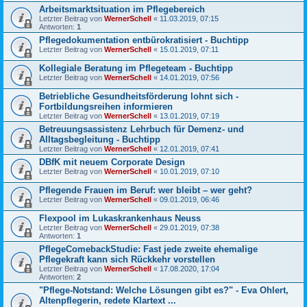
Arbeitsmarktsituation im Pflegebereich
Letzter Beitrag von
WernerSchell
«
11.03.2019, 07:15
Antworten:
1
Pflegedokumentation entbürokratisiert - Buchtipp
Letzter Beitrag von
WernerSchell
«
15.01.2019, 07:11
Kollegiale Beratung im Pflegeteam - Buchtipp
Letzter Beitrag von
WernerSchell
«
14.01.2019, 07:56
Betriebliche Gesundheitsförderung lohnt sich -
Fortbildungsreihen informieren
Letzter Beitrag von
WernerSchell
«
13.01.2019, 07:19
Betreuungsassistenz Lehrbuch für Demenz- und
Alltagsbegleitung - Buchtipp
Letzter Beitrag von
WernerSchell
«
12.01.2019, 07:41
DBfK mit neuem Corporate Design
Letzter Beitrag von
WernerSchell
«
10.01.2019, 07:10
Pflegende Frauen im Beruf: wer bleibt – wer geht?
Letzter Beitrag von
WernerSchell
«
09.01.2019, 06:46
Flexpool im Lukaskrankenhaus Neuss
Letzter Beitrag von
WernerSchell
«
29.01.2019, 07:38
Antworten:
1
PflegeComebackStudie: Fast jede zweite ehemalige
Pflegekraft kann sich Rückkehr vorstellen
Letzter Beitrag von
WernerSchell
«
17.08.2020, 17:04
Antworten:
2
"Pflege-Notstand: Welche Lösungen gibt es?" - Eva Ohlert,
Altenpflegerin, redete Klartext ...