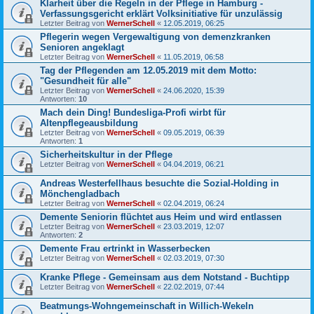
Klarheit über die Regeln in der Pflege in Hamburg -
Verfassungsgericht erklärt Volksinitiative für unzulässig
Letzter Beitrag von
WernerSchell
«
12.05.2019, 06:25
Pflegerin wegen Vergewaltigung von demenzkranken
Senioren angeklagt
Letzter Beitrag von
WernerSchell
«
11.05.2019, 06:58
Tag der Pflegenden am 12.05.2019 mit dem Motto:
"Gesundheit für alle"
Letzter Beitrag von
WernerSchell
«
24.06.2020, 15:39
Antworten:
10
Mach dein Ding! Bundesliga-Profi wirbt für
Altenpflegeausbildung
Letzter Beitrag von
WernerSchell
«
09.05.2019, 06:39
Antworten:
1
Sicherheitskultur in der Pflege
Letzter Beitrag von
WernerSchell
«
04.04.2019, 06:21
Andreas Westerfellhaus besuchte die Sozial-Holding in
Mönchengladbach
Letzter Beitrag von
WernerSchell
«
02.04.2019, 06:24
Demente Seniorin flüchtet aus Heim und wird entlassen
Letzter Beitrag von
WernerSchell
«
23.03.2019, 12:07
Antworten:
2
Demente Frau ertrinkt in Wasserbecken
Letzter Beitrag von
WernerSchell
«
02.03.2019, 07:30
Kranke Pflege - Gemeinsam aus dem Notstand - Buchtipp
Letzter Beitrag von
WernerSchell
«
22.02.2019, 07:44
Beatmungs-Wohngemeinschaft in Willich-Wekeln