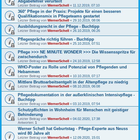
Abgabefehler verurteilt
Letzter Beitrag von
WernerSchell
«
11.12.2019, 07:10
360° Pflege in der Praxis: Projekte für einen besseren
Qualifikationsmix in Pflegeteams gestartet
Letzter Beitrag von
WernerSchell
«
29.10.2019, 08:06
Ausbildungsrecht in der Pflege - Buchtipp
Letzter Beitrag von
WernerSchell
«
26.10.2019, 06:26
Pflegespräche richtig führen - Buchtipp
Letzter Beitrag von
WernerSchell
«
25.10.2019, 07:51
Pflege >>> NE MINUTE WONDER >>> Die Wissensspritze für
zwischendurch
Letzter Beitrag von
WernerSchell
«
24.10.2019, 12:58
WHO-Poster zu Rolle und Potenzial von Pflegenden und
Hebammen
Letzter Beitrag von
WernerSchell
«
10.10.2019, 07:17
Mittlere Bruttoarbeitsentgelt in der Altenpflege zu niedrig
Letzter Beitrag von
WernerSchell
«
08.10.2019, 06:08
Pflegedokumentation in der außerklinischen Intensivpflege -
Buchtipp
Letzter Beitrag von
WernerSchell
«
03.10.2019, 07:54
Schutzpflichten in Wohnheim für Menschen mit geistiger
Behinderung
Letzter Beitrag von
WernerSchell
«
04.02.2020, 17:38
Antworten:
1
Werner Schell hat Geburtstag - Pflege-Experte aus Neuss
wird 80 Jahre alt
Letzter Beitrag von
WernerSchell
«
12.09.2020, 15:01