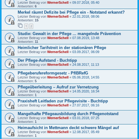
Letzter Beitrag von
WernerSchell
«
09.07.2018, 05:40
Antworten:
6
Merkel räumt Defizite bei Pflege ein - Notstand erkannt?
Letzter Beitrag von
WernerSchell
«
22.01.2018, 08:06
Antworten:
15
1
2
Studie: Gewalt in der Pflege ... mangelnde Prävention
Letzter Beitrag von
WernerSchell
«
07.08.2019, 13:48
Antworten:
11
Heimlicher Tarifstreit in der stationären Pflege
Letzter Beitrag von
WernerSchell
«
03.09.2017, 06:09
Der Pflege-Aufstand - Buchtipp
Letzter Beitrag von
WernerSchell
«
24.08.2017, 11:13
Pflegeberufereformgesetz - PflBRefG
Letzter Beitrag von
WernerSchell
«
05.06.2018, 14:55
Antworten:
5
Pflegeüberleitung – Aufruf zur Vernetzung
Letzter Beitrag von
WernerSchell
«
14.05.2020, 16:34
Antworten:
1
Praxisheft Leitfaden zur Pflegevisite - Buchtipp
Letzter Beitrag von
WernerSchell
«
27.07.2017, 06:16
Mangelhafte Pflegeausbildung durch Pflegenotstand
Letzter Beitrag von
WernerSchell
«
03.01.2018, 07:25
Antworten:
1
Heimaufsicht in Mettmann deckt schwere Mängel auf
Letzter Beitrag von
WernerSchell
«
12.08.2017, 05:49
Antworten:
1