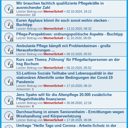
Wir brauchen fachlich qualifizierte Pflegekräfte in
ausreichender Zahl
Letzter Beitrag von
WernerSchell
«
02.10.2024, 16:12
Antworten:
13
Euren Applaus könnt ihr euch sonst wohin stecken -
Buchtipp
Letzter Beitrag von
WernerSchell
«
13.10.2020, 08:32
Pflege-Perspektiven: ordnungspolitische Aspekte - Buchtipp
Letzter Beitrag von
WernerSchell
«
11.10.2020, 06:05
Ambulante Pflege kämpft mit Problemkeimen - große
Herausforderungen ...
Letzter Beitrag von
WernerSchell
«
09.10.2020, 05:53
Kurs zum Thema ‚Führung‘ für Pflegefachpersonen an der
hsg Bochum
Letzter Beitrag von
WernerSchell
«
06.10.2020, 05:52
S1-Leitlinie Soziale Teilhabe und Lebensqualität in der
stationären Altenhilfe unter Bedingungen der Covid-19
Pandemie
Letzter Beitrag von
WernerSchell
«
17.10.2020, 06:10
Antworten:
1
Jens Spahn will für die Altenpflege 20.000 zusätzliche
Pflegehilfskräfte finanzieren
Letzter Beitrag von
WernerSchell
«
30.09.2020, 12:18
Antworten:
8
Durchsuchung in einem Seniorenheim - Ermittlungen wegen
Misshandlung und Körperverletzung
Letzter Beitrag von
WernerSchell
«
17.08.2020, 06:08
Umfrage "Heiße Tage und Corona - Arbeits-Schutz in der