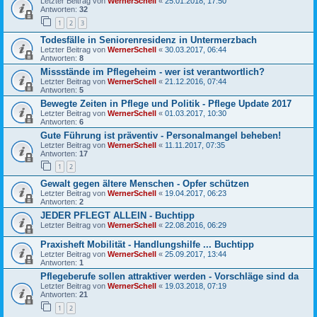
Letzter Beitrag von
WernerSchell
«
25.01.2018, 17:50
Antworten:
32
1
2
3
Todesfälle in Seniorenresidenz in Untermerzbach
Letzter Beitrag von
WernerSchell
«
30.03.2017, 06:44
Antworten:
8
Missstände im Pflegeheim - wer ist verantwortlich?
Letzter Beitrag von
WernerSchell
«
21.12.2016, 07:44
Antworten:
5
Bewegte Zeiten in Pflege und Politik - Pflege Update 2017
Letzter Beitrag von
WernerSchell
«
01.03.2017, 10:30
Antworten:
6
Gute Führung ist präventiv - Personalmangel beheben!
Letzter Beitrag von
WernerSchell
«
11.11.2017, 07:35
Antworten:
17
1
2
Gewalt gegen ältere Menschen - Opfer schützen
Letzter Beitrag von
WernerSchell
«
19.04.2017, 06:23
Antworten:
2
JEDER PFLEGT ALLEIN - Buchtipp
Letzter Beitrag von
WernerSchell
«
22.08.2016, 06:29
Praxisheft Mobilität - Handlungshilfe ... Buchtipp
Letzter Beitrag von
WernerSchell
«
25.09.2017, 13:44
Antworten:
1
Pflegeberufe sollen attraktiver werden - Vorschläge sind da
Letzter Beitrag von
WernerSchell
«
19.03.2018, 07:19
Antworten:
21
1
2