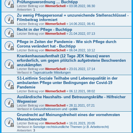
Prüfungsverordnung ... Buchtipp
Letzter Beitrag von
WernerSchell
«
03.08.2022, 06:30
Antworten:
1
Zu wenig Pflegepersonal = unzureichende Stellenschlüssel -
Filmbeitrag informiert
Letzter Beitrag von
WernerSchell
«
14.06.2022, 06:41
Recht in der Pflege - Buchtipp
Letzter Beitrag von
WernerSchell
«
21.04.2022, 07:13
Pflege in Zeiten der Pandemie - Wie sich Pflege durch
Corona verändert hat - Buchtipp
Letzter Beitrag von
WernerSchell
«
06.04.2022, 10:12
Krankenhausaufenthalt (12 Tage JEK Neuss) waren
erforderlich, um gegen plötzlich aufgetretene Beschwerden
anzukämpfen
Letzter Beitrag von
WernerSchell
«
23.01.2022, 17:14
Verfasst in
Tagesaktuelle Mitteilungen
S1-Leitlinie Soziale Teilhabe und Lebensqualität in der
ambulanten Pflege unter Bedingungen der Covid-19
Pandemie
Letzter Beitrag von
WernerSchell
«
06.12.2021, 08:02
Ausländische Haushalts- und Betreuungskräfte - Hilfreicher
Wegweiser
Letzter Beitrag von
WernerSchell
«
28.11.2021, 07:21
Verfasst in
Gesundheitswesen und –politik
Grundrecht auf Meinungsfreiheit eines der vornehmsten
Menschenrechte
Letzter Beitrag von
WernerSchell
«
16.01.2023, 20:05
Verfasst in
Sonstige rechtskundliche Themen (z.B. Arbeitsrecht)
Antworten:
3