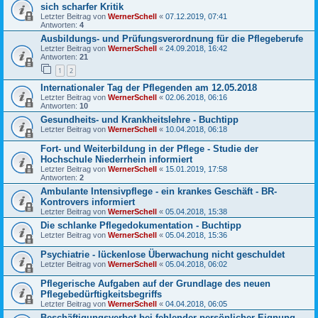
sich scharfer Kritik
Letzter Beitrag von
WernerSchell
«
07.12.2019, 07:41
Antworten:
4
Ausbildungs- und Prüfungsverordnung für die Pflegeberufe
Letzter Beitrag von
WernerSchell
«
24.09.2018, 16:42
Antworten:
21
1
2
Internationaler Tag der Pflegenden am 12.05.2018
Letzter Beitrag von
WernerSchell
«
02.06.2018, 06:16
Antworten:
10
Gesundheits- und Krankheitslehre - Buchtipp
Letzter Beitrag von
WernerSchell
«
10.04.2018, 06:18
Fort- und Weiterbildung in der Pflege - Studie der
Hochschule Niederrhein informiert
Letzter Beitrag von
WernerSchell
«
15.01.2019, 17:58
Antworten:
2
Ambulante Intensivpflege - ein krankes Geschäft - BR-
Kontrovers informiert
Letzter Beitrag von
WernerSchell
«
05.04.2018, 15:38
Die schlanke Pflegedokumentation - Buchtipp
Letzter Beitrag von
WernerSchell
«
05.04.2018, 15:36
Psychiatrie - lückenlose Überwachung nicht geschuldet
Letzter Beitrag von
WernerSchell
«
05.04.2018, 06:02
Pflegerische Aufgaben auf der Grundlage des neuen
Pflegebedürftigkeitsbegriffs
Letzter Beitrag von
WernerSchell
«
04.04.2018, 06:05
Beschäftigungsverbot bei fehlender persönlicher Eignung