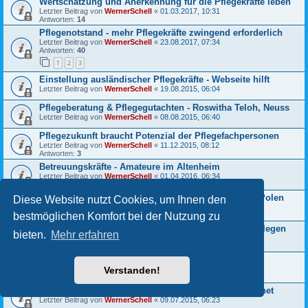
Wertschätzung und Anerkennung für die Pflegekräfte leben
Letzter Beitrag von
WernerSchell
«
01.03.2017, 10:31
Antworten:
14
Pflegenotstand - mehr Pflegekräfte zwingend erforderlich
Letzter Beitrag von
WernerSchell
«
23.08.2017, 07:34
Antworten:
40
1
2
3
Einstellung ausländischer Pflegekräfte - Webseite hilft
Letzter Beitrag von
WernerSchell
«
19.08.2015, 06:04
Pflegeberatung & Pflegegutachten - Roswitha Teloh, Neuss
Letzter Beitrag von
WernerSchell
«
08.08.2015, 06:40
Pflegezukunft braucht Potenzial der Pflegefachpersonen
Letzter Beitrag von
WernerSchell
«
11.12.2015, 08:12
Antworten:
3
Betreuungskräfte - Amateure im Altenheim
Letzter Beitrag von
WernerSchell
«
01.04.2016, 06:34
Antworten:
8
20 % der zugewanderten Pflegekräfte stammen aus Polen
Diese Website nutzt Cookies, um Ihnen den
Letzter Beitrag von
WernerSchell
«
06.08.2015, 06:11
bestmöglichen Komfort bei der Nutzung zu
Antworten:
1
NBA ist mit adäquater Personalbemessung zu hinterlegen
bieten.
Mehr erfahren
Letzter Beitrag von
WernerSchell
«
19.12.2015, 09:11
Antworten:
3
Flüchtlinge für die Pflege? - Nein danke!
Verstanden!
Letzter Beitrag von
WernerSchell
«
24.10.2017, 06:35
Antworten:
14
Pflegeberufe: Raucherpausen zur Erholung ungeeignet
Letzter Beitrag von
WernerSchell
«
09.07.2015, 06:23