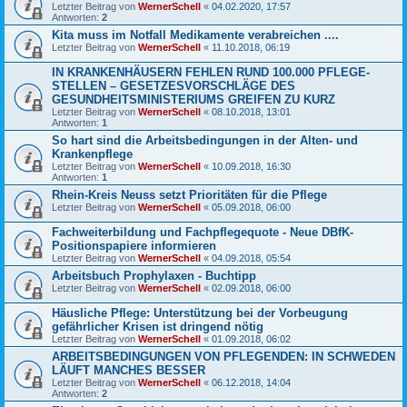
Letzter Beitrag von
WernerSchell
«
04.02.2020, 17:57
Antworten:
2
Kita muss im Notfall Medikamente verabreichen ....
Letzter Beitrag von
WernerSchell
«
11.10.2018, 06:19
IN KRANKENHÄUSERN FEHLEN RUND 100.000 PFLEGE-
STELLEN – GESETZESVORSCHLÄGE DES
GESUNDHEITSMINISTERIUMS GREIFEN ZU KURZ
Letzter Beitrag von
WernerSchell
«
08.10.2018, 13:01
Antworten:
1
So hart sind die Arbeitsbedingungen in der Alten- und
Krankenpflege
Letzter Beitrag von
WernerSchell
«
10.09.2018, 16:30
Antworten:
1
Rhein-Kreis Neuss setzt Prioritäten für die Pflege
Letzter Beitrag von
WernerSchell
«
05.09.2018, 06:00
Fachweiterbildung und Fachpflegequote - Neue DBfK-
Positionspapiere informieren
Letzter Beitrag von
WernerSchell
«
04.09.2018, 05:54
Arbeitsbuch Prophylaxen - Buchtipp
Letzter Beitrag von
WernerSchell
«
02.09.2018, 06:00
Häusliche Pflege: Unterstützung bei der Vorbeugung
gefährlicher Krisen ist dringend nötig
Letzter Beitrag von
WernerSchell
«
01.09.2018, 06:02
ARBEITSBEDINGUNGEN VON PFLEGENDEN: IN SCHWEDEN
LÄUFT MANCHES BESSER
Letzter Beitrag von
WernerSchell
«
06.12.2018, 14:04
Antworten:
2