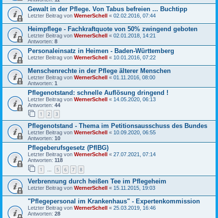
Gewalt in der Pflege. Von Tabus befreien ... Buchtipp
Letzter Beitrag von
WernerSchell
«
02.02.2016, 07:44
Heimpflege - Fachkraftquote von 50% zwingend geboten
Letzter Beitrag von
WernerSchell
«
02.01.2018, 14:21
Antworten:
8
Personaleinsatz in Heimen - Baden-Württemberg
Letzter Beitrag von
WernerSchell
«
10.01.2016, 07:22
Menschenrechte in der Pflege älterer Menschen
Letzter Beitrag von
WernerSchell
«
01.11.2016, 08:00
Antworten:
1
Pflegenotstand: schnelle Auflösung dringend !
Letzter Beitrag von
WernerSchell
«
14.05.2020, 06:13
Antworten:
44
1
2
3
Pflegenotstand - Thema im Petitionsausschuss des Bundes
Letzter Beitrag von
WernerSchell
«
10.09.2020, 06:55
Antworten:
10
Pflegeberufsgesetz (PflBG)
Letzter Beitrag von
WernerSchell
«
27.07.2021, 07:14
Antworten:
118
1
5
6
7
8
…
Verbrennung durch heißen Tee im Pflegeheim
Letzter Beitrag von
WernerSchell
«
15.11.2015, 19:03
"Pflegepersonal im Krankenhaus" - Expertenkommission
Letzter Beitrag von
WernerSchell
«
25.03.2019, 16:46
Antworten:
28