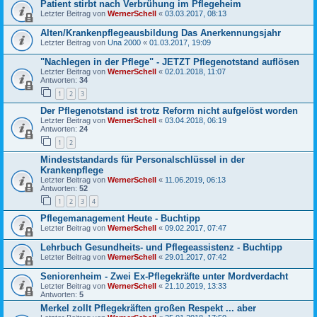
Patient stirbt nach Verbrühung im Pflegeheim
Letzter Beitrag von
WernerSchell
«
03.03.2017, 08:13
Alten/Krankenpflegeausbildung Das Anerkennungsjahr
Letzter Beitrag von
Una 2000
«
01.03.2017, 19:09
"Nachlegen in der Pflege" - JETZT Pflegenotstand auflösen
Letzter Beitrag von
WernerSchell
«
02.01.2018, 11:07
Antworten:
34
1
2
3
Der Pflegenotstand ist trotz Reform nicht aufgelöst worden
Letzter Beitrag von
WernerSchell
«
03.04.2018, 06:19
Antworten:
24
1
2
Mindeststandards für Personalschlüssel in der
Krankenpflege
Letzter Beitrag von
WernerSchell
«
11.06.2019, 06:13
Antworten:
52
1
2
3
4
Pflegemanagement Heute - Buchtipp
Letzter Beitrag von
WernerSchell
«
09.02.2017, 07:47
Lehrbuch Gesundheits- und Pflegeassistenz - Buchtipp
Letzter Beitrag von
WernerSchell
«
29.01.2017, 07:42
Seniorenheim - Zwei Ex-Pflegekräfte unter Mordverdacht
Letzter Beitrag von
WernerSchell
«
21.10.2019, 13:33
Antworten:
5
Merkel zollt Pflegekräften großen Respekt ... aber