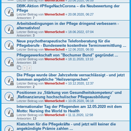
Letzter Beitrag von
WernerSchell
«
20.06.2020, 06:05
DBfK-Aktion #PflegeNachCorona – die Neubewertung der
Pflege
Letzter Beitrag von
WernerSchell
«
20.08.2020, 06:27
Antworten:
7
Arbeitsbedingungen in der Pflege dringend verbessern -
alternativlos!
Letzter Beitrag von
WernerSchell
«
18.06.2022, 07:04
Antworten:
3
Neue psychotherapeutische Telefonberatung für die
Pflegeberufe - Bundesweite kostenfreie Terminvermittlung ...
Letzter Beitrag von
WernerSchell
«
12.06.2020, 06:00
Pflegegewerkschaft von "Bochumer Bund" gegründet ...
Letzter Beitrag von
WernerSchell
«
18.11.2020, 13:10
Antworten:
15
1
2
Die Pflege wurde über Jahrzehnte vernachlässigt - und jetzt
kommen angebliche "Heilsversprechen"
Letzter Beitrag von
WernerSchell
«
10.12.2020, 12:37
Antworten:
2
Positionen zu ‚Stärkung von Gesundheitskompetenz‘ und
‚Refinanzierung hochschulischer Pflegeausbildung‘
Letzter Beitrag von
WernerSchell
«
10.05.2020, 06:18
Internationaler Tag der Pflegenden am 12.05.2020 mit dem
Motto: Nursing the World to Health
Letzter Beitrag von
WernerSchell
«
11.11.2020, 12:58
Antworten:
13
Klatschen für die Pflegekräfte - und jetzt will keiner die
angekündigte Prämie zahlen ...