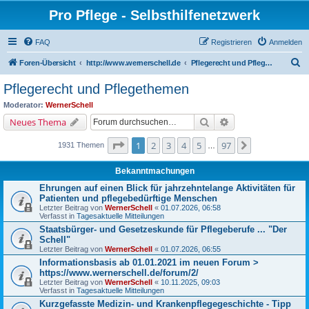
Pro Pflege - Selbsthilfenetzwerk
FAQ
Registrieren
Anmelden
S
Foren-Übersicht
http://www.wernerschell.de
Pflegerecht und Pflegethemen
u
Pflegerecht und Pflegethemen
c
Moderator:
WernerSchell
h
Suche
Erweiterte Suche
Neues Thema
e
Seite
1
von
97
1
2
3
4
5
97
Nächste
1931 Themen
…
Bekanntmachungen
Ehrungen auf einen Blick für jahrzehntelange Aktivitäten für
Patienten und pflegebedürftige Menschen
Letzter Beitrag von
WernerSchell
«
01.07.2026, 06:58
Verfasst in
Tagesaktuelle Mitteilungen
Staatsbürger- und Gesetzeskunde für Pflegeberufe ... "Der
Schell"
Letzter Beitrag von
WernerSchell
«
01.07.2026, 06:55
Informationsbasis ab 01.01.2021 im neuen Forum >
https://www.wernerschell.de/forum/2/
Letzter Beitrag von
WernerSchell
«
10.11.2025, 09:03
Verfasst in
Tagesaktuelle Mitteilungen
Kurzgefasste Medizin- und Krankenpflegegeschichte - Tipp