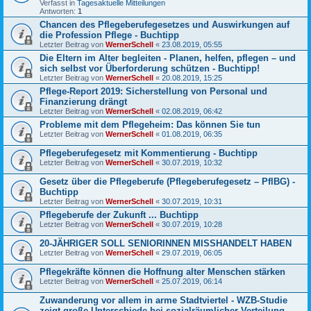
Verfasst in
Tagesaktuelle Mitteilungen
Antworten:
1
Chancen des Pflegeberufegesetzes und Auswirkungen auf
die Profession Pflege - Buchtipp
Letzter Beitrag von
WernerSchell
«
23.08.2019, 05:55
Die Eltern im Alter begleiten - Planen, helfen, pflegen – und
sich selbst vor Überforderung schützen - Buchtipp!
Letzter Beitrag von
WernerSchell
«
20.08.2019, 15:25
Pflege-Report 2019: Sicherstellung von Personal und
Finanzierung drängt
Letzter Beitrag von
WernerSchell
«
02.08.2019, 06:42
Probleme mit dem Pflegeheim: Das können Sie tun
Letzter Beitrag von
WernerSchell
«
01.08.2019, 06:35
Pflegeberufegesetz mit Kommentierung - Buchtipp
Letzter Beitrag von
WernerSchell
«
30.07.2019, 10:32
Gesetz über die Pflegeberufe (Pflegeberufegesetz – PflBG) -
Buchtipp
Letzter Beitrag von
WernerSchell
«
30.07.2019, 10:31
Pflegeberufe der Zukunft ... Buchtipp
Letzter Beitrag von
WernerSchell
«
30.07.2019, 10:28
20-JÄHRIGER SOLL SENIORINNEN MISSHANDELT HABEN
Letzter Beitrag von
WernerSchell
«
29.07.2019, 06:05
Pflegekräfte können die Hoffnung alter Menschen stärken
Letzter Beitrag von
WernerSchell
«
25.07.2019, 06:14
Zuwanderung vor allem in arme Stadtviertel - WZB-Studie
zeigt große Unterschiede bei sozialräumlicher Verteilung