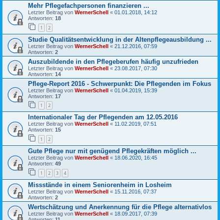
Mehr Pflegefachpersonen finanzieren ...
Letzter Beitrag von
WernerSchell
«
01.01.2018, 14:12
Antworten:
18
1
2
Studie Qualitätsentwicklung in der Altenpflegeausbildung ...
Letzter Beitrag von
WernerSchell
«
21.12.2016, 07:59
Antworten:
2
Auszubildende in den Pflegeberufen häufig unzufrieden
Letzter Beitrag von
WernerSchell
«
23.08.2017, 07:30
Antworten:
14
Pflege-Report 2016 - Schwerpunkt: Die Pflegenden im Fokus
Letzter Beitrag von
WernerSchell
«
01.04.2019, 15:39
Antworten:
17
1
2
Internationaler Tag der Pflegenden am 12.05.2016
Letzter Beitrag von
WernerSchell
«
11.02.2019, 07:51
Antworten:
15
1
2
Gute Pflege nur mit genügend Pflegekräften möglich ...
Letzter Beitrag von
WernerSchell
«
18.06.2020, 16:45
Antworten:
49
1
2
3
4
Missstände in einem Seniorenheim in Losheim
Letzter Beitrag von
WernerSchell
«
15.11.2016, 07:37
Antworten:
2
Wertschätzung und Anerkennung für die Pflege alternativlos
Letzter Beitrag von
WernerSchell
«
18.09.2017, 07:39
Antworten:
11