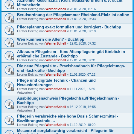
Alzheimer Gesellschaft Kreis Neuss/Nordrhein e.V. sucht
MitarbeiterIn ...
Letzter Beitrag von
WernerSchell
«
28.01.2020, 15:16
Berufsordnung der Pflegekammer Rheinland-Pfalz ist online
Letzter Beitrag von
WernerSchell
«
27.01.2020, 07:33
Pflegeplanung exakt formuliert und korrigiert - Buchtipp
Letzter Beitrag von
WernerSchell
«
13.01.2020, 07:19
Wen kümmern die Alten? - Buchtipp
Letzter Beitrag von
WernerSchell
«
12.01.2020, 07:32
Albtraum Pflegeheim - Eine Altenpflegerin gibt Einblick in
erbärmliche Zustände - Buchtipp
Letzter Beitrag von
WernerSchell
«
12.01.2020, 07:31
Die neue Pflegevisite - Praxishandbuch für Pflegeleitungs-
und -fachkräfte - Buchtipp
Letzter Beitrag von
WernerSchell
«
11.01.2020, 07:22
Pflege und digitale Technik - Chancen und
Herausforderungen
Letzter Beitrag von
WernerSchell
«
11.11.2022, 15:50
Antworten:
6
Ausbildungsnachweis Pflegefachfrau/Pflegefachmann -
Buchtipp
Letzter Beitrag von
WernerSchell
«
16.12.2019, 16:55
Antworten:
1
Pflegerin verabreiche eine hohe Dosis Schmerzmittel -
Bewährungsstrafe ...
Letzter Beitrag von
WernerSchell
«
11.12.2019, 18:20
Metamizol sorgfaltswidrig verabreicht - Pflegerin für