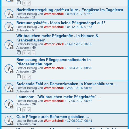
1
2
Nachtdienstregelung greift zu kurz - Engpässe im Tagdienst
Letzter Beitrag von
WernerSchell
«
09.04.2017, 07:42
Antworten:
11
Betreuungskräfte - lösen keine Pflegemängel auf !
Letzter Beitrag von
WernerSchell
«
04.12.2016, 07:48
Antworten:
5
Wir brauchen mehr Pflegekräfte - in Heimen &
Krankenhäusern
Letzter Beitrag von
WernerSchell
«
14.07.2017, 16:35
Antworten:
40
1
2
3
Bemessung des Pflegepersonalbedarfs in
Pflegeeinrichtungen
Letzter Beitrag von
WernerSchell
«
18.04.2017, 08:26
Antworten:
20
1
2
Steigende Zahl an Demenzkranken in Krankenhäusern ...
Letzter Beitrag von
WernerSchell
«
28.01.2016, 08:45
Antworten:
4
Laumann: ´"Wir brauchen mehr Pflegekräfte" ...
Letzter Beitrag von
WernerSchell
«
17.06.2017, 06:42
Antworten:
26
1
2
Gute Pflege durch Reformen gestalten ...
Letzter Beitrag von
WernerSchell
«
17.06.2017, 06:41
Antworten:
14