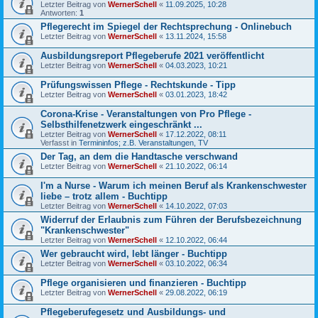
Letzter Beitrag von
WernerSchell
«
11.09.2025, 10:28
Antworten:
1
Pflegerecht im Spiegel der Rechtsprechung - Onlinebuch
Letzter Beitrag von
WernerSchell
«
13.11.2024, 15:58
Ausbildungsreport Pflegeberufe 2021 veröffentlicht
Letzter Beitrag von
WernerSchell
«
04.03.2023, 10:21
Prüfungswissen Pflege - Rechtskunde - Tipp
Letzter Beitrag von
WernerSchell
«
03.01.2023, 18:42
Corona-Krise - Veranstaltungen von Pro Pflege -
Selbsthilfenetzwerk eingeschränkt ...
Letzter Beitrag von
WernerSchell
«
17.12.2022, 08:11
Verfasst in
Termininfos; z.B. Veranstaltungen, TV
Der Tag, an dem die Handtasche verschwand
Letzter Beitrag von
WernerSchell
«
21.10.2022, 06:14
I'm a Nurse - Warum ich meinen Beruf als Krankenschwester
liebe – trotz allem - Buchtipp
Letzter Beitrag von
WernerSchell
«
14.10.2022, 07:03
Widerruf der Erlaubnis zum Führen der Berufsbezeichnung
"Krankenschwester"
Letzter Beitrag von
WernerSchell
«
12.10.2022, 06:44
Wer gebraucht wird, lebt länger - Buchtipp
Letzter Beitrag von
WernerSchell
«
03.10.2022, 06:34
Pflege organisieren und finanzieren - Buchtipp
Letzter Beitrag von
WernerSchell
«
29.08.2022, 06:19
Pflegeberufegesetz und Ausbildungs- und