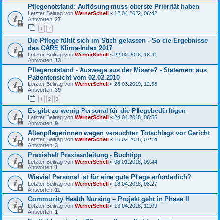
Pflegenotstand: Auflösung muss oberste Priorität haben
Letzter Beitrag von
WernerSchell
«
12.04.2022, 06:42
Antworten:
27
1
2
Die Pflege fühlt sich im Stich gelassen - So die Ergebnisse
des CARE Klima-Index 2017
Letzter Beitrag von
WernerSchell
«
22.02.2018, 18:41
Antworten:
13
Pflegenotstand - Auswege aus der Misere? - Statement aus
Patientensicht vom 02.02.2010
Letzter Beitrag von
WernerSchell
«
28.03.2019, 12:38
Antworten:
39
1
2
3
Es gibt zu wenig Personal für die Pflegebedürftigen
Letzter Beitrag von
WernerSchell
«
24.04.2018, 06:56
Antworten:
9
Altenpflegerinnen wegen versuchten Totschlags vor Gericht
Letzter Beitrag von
WernerSchell
«
16.02.2018, 07:14
Antworten:
3
Praxisheft Praxisanleitung - Buchtipp
Letzter Beitrag von
WernerSchell
«
08.01.2018, 09:44
Antworten:
1
Wieviel Personal ist für eine gute Pflege erforderlich?
Letzter Beitrag von
WernerSchell
«
18.04.2018, 08:27
Antworten:
11
Community Health Nursing – Projekt geht in Phase II
Letzter Beitrag von
WernerSchell
«
13.04.2018, 12:09
Antworten:
1