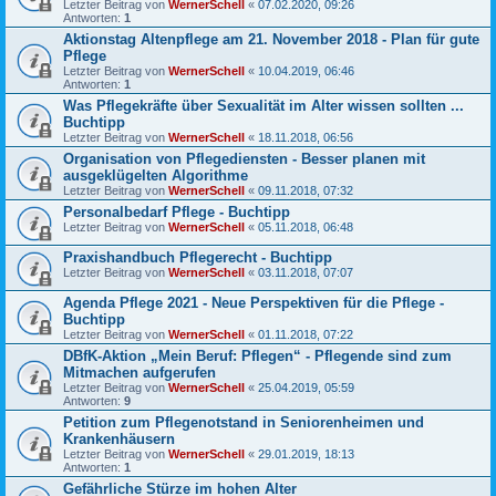
Letzter Beitrag von
WernerSchell
«
07.02.2020, 09:26
Antworten:
1
Aktionstag Altenpflege am 21. November 2018 - Plan für gute
Pflege
Letzter Beitrag von
WernerSchell
«
10.04.2019, 06:46
Antworten:
1
Was Pflegekräfte über Sexualität im Alter wissen sollten ...
Buchtipp
Letzter Beitrag von
WernerSchell
«
18.11.2018, 06:56
Organisation von Pflegediensten - Besser planen mit
ausgeklügelten Algorithme
Letzter Beitrag von
WernerSchell
«
09.11.2018, 07:32
Personalbedarf Pflege - Buchtipp
Letzter Beitrag von
WernerSchell
«
05.11.2018, 06:48
Praxishandbuch Pflegerecht - Buchtipp
Letzter Beitrag von
WernerSchell
«
03.11.2018, 07:07
Agenda Pflege 2021 - Neue Perspektiven für die Pflege -
Buchtipp
Letzter Beitrag von
WernerSchell
«
01.11.2018, 07:22
DBfK-Aktion „Mein Beruf: Pflegen“ - Pflegende sind zum
Mitmachen aufgerufen
Letzter Beitrag von
WernerSchell
«
25.04.2019, 05:59
Antworten:
9
Petition zum Pflegenotstand in Seniorenheimen und
Krankenhäusern
Letzter Beitrag von
WernerSchell
«
29.01.2019, 18:13
Antworten:
1
Gefährliche Stürze im hohen Alter