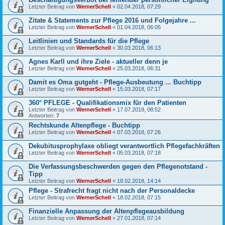
Letzter Beitrag von
WernerSchell
«
02.04.2018, 07:29
Zitate & Statements zur Pflege 2016 und Folgejahre ...
Letzter Beitrag von
WernerSchell
«
01.04.2018, 06:05
Leitlinien und Standards für die Pflege
Letzter Beitrag von
WernerSchell
«
30.03.2018, 06:13
Agnes Karll und ihre Ziele - aktueller denn je
Letzter Beitrag von
WernerSchell
«
25.03.2018, 06:31
Damit es Oma gutgeht - Pflege-Ausbeutung ... Buchtipp
Letzter Beitrag von
WernerSchell
«
15.03.2018, 07:17
360° PFLEGE - Qualifikationsmix für den Patienten
Letzter Beitrag von
WernerSchell
«
17.07.2019, 08:52
Antworten:
7
Rechtskunde Altenpflege - Buchtipp
Letzter Beitrag von
WernerSchell
«
07.03.2018, 07:26
Dekubitusprophylaxe obliegt verantwortlich Pflegefachkräften
Letzter Beitrag von
WernerSchell
«
05.03.2018, 07:18
Die Verfassungsbeschwerden gegen den Pflegenotstand -
Tipp
Letzter Beitrag von
WernerSchell
«
18.02.2018, 14:14
Pflege - Strafrecht fragt nicht nach der Personaldecke
Letzter Beitrag von
WernerSchell
«
18.02.2018, 07:15
Finanzielle Anpassung der Altenpflegeausbildung
Letzter Beitrag von
WernerSchell
«
27.01.2018, 07:14