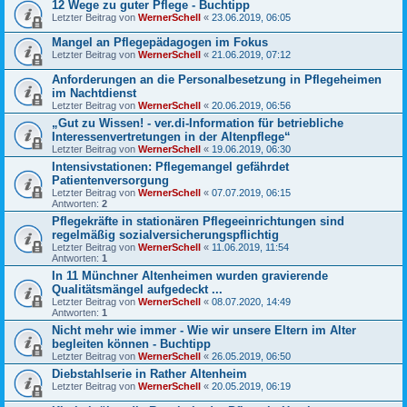
12 Wege zu guter Pflege - Buchtipp
Letzter Beitrag von
WernerSchell
«
23.06.2019, 06:05
Mangel an Pflegepädagogen im Fokus
Letzter Beitrag von
WernerSchell
«
21.06.2019, 07:12
Anforderungen an die Personalbesetzung in Pflegeheimen
im Nachtdienst
Letzter Beitrag von
WernerSchell
«
20.06.2019, 06:56
„Gut zu Wissen! - ver.di-Information für betriebliche
Interessenvertretungen in der Altenpflege“
Letzter Beitrag von
WernerSchell
«
19.06.2019, 06:30
Intensivstationen: Pflegemangel gefährdet
Patientenversorgung
Letzter Beitrag von
WernerSchell
«
07.07.2019, 06:15
Antworten:
2
Pflegekräfte in stationären Pflegeeinrichtungen sind
regelmäßig sozialversicherungspflichtig
Letzter Beitrag von
WernerSchell
«
11.06.2019, 11:54
Antworten:
1
In 11 Münchner Altenheimen wurden gravierende
Qualitätsmängel aufgedeckt ...
Letzter Beitrag von
WernerSchell
«
08.07.2020, 14:49
Antworten:
1
Nicht mehr wie immer - Wie wir unsere Eltern im Alter
begleiten können - Buchtipp
Letzter Beitrag von
WernerSchell
«
26.05.2019, 06:50
Diebstahlserie in Rather Altenheim
Letzter Beitrag von
WernerSchell
«
20.05.2019, 06:19