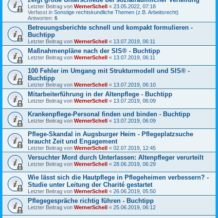
Letzter Beitrag von
WernerSchell
«
23.05.2022, 07:18
Verfasst in
Sonstige rechtskundliche Themen (z.B. Arbeitsrecht)
Antworten:
6
Betreuungsberichte schnell und kompakt formulieren -
Buchtipp
Letzter Beitrag von
WernerSchell
«
13.07.2019, 06:11
Maßnahmenpläne nach der SIS® - Buchtipp
Letzter Beitrag von
WernerSchell
«
13.07.2019, 06:11
100 Fehler im Umgang mit Strukturmodell und SIS® -
Buchtipp
Letzter Beitrag von
WernerSchell
«
13.07.2019, 06:10
Mitarbeiterführung in der Altenpflege - Buchtipp
Letzter Beitrag von
WernerSchell
«
13.07.2019, 06:09
Krankenpflege-Personal finden und binden - Buchtipp
Letzter Beitrag von
WernerSchell
«
13.07.2019, 06:09
Pflege-Skandal in Augsburger Heim - Pflegeplatzsuche
braucht Zeit und Engagement
Letzter Beitrag von
WernerSchell
«
02.07.2019, 12:45
Versuchter Mord durch Unterlassen: Altenpfleger verurteilt
Letzter Beitrag von
WernerSchell
«
28.06.2019, 06:29
Wie lässt sich die Hautpflege in Pflegeheimen verbessern? -
Studie unter Leitung der Charité gestartet
Letzter Beitrag von
WernerSchell
«
26.06.2019, 05:50
Pflegegespräche richtig führen - Buchtipp
Letzter Beitrag von
WernerSchell
«
25.06.2019, 06:12