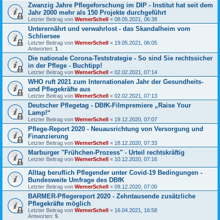
Zwanzig Jahre Pflegeforschung im DIP - Institut hat seit dem
Jahr 2000 mehr als 150 Projekte durchgeführt
Letzter Beitrag von
WernerSchell
«
08.05.2021, 06:38
Unterernährt und verwahrlost - das Skandalheim vom
Schliersee
Letzter Beitrag von
WernerSchell
«
19.05.2021, 06:05
Antworten:
1
Die nationale Corona-Teststrategie - So sind Sie rechtssicher
in der Pflege - Buchtipp!
Letzter Beitrag von
WernerSchell
«
02.02.2021, 07:14
WHO ruft 2021 zum Internationalen Jahr der Gesundheits-
und Pflegekräfte aus
Letzter Beitrag von
WernerSchell
«
02.02.2021, 07:13
Deutscher Pflegetag - DBfK-Filmpremiere „Raise Your
Lamp!“
Letzter Beitrag von
WernerSchell
«
19.12.2020, 07:07
Pflege-Report 2020 - Neuausrichtung von Versorgung und
Finanzierung
Letzter Beitrag von
WernerSchell
«
18.12.2020, 07:33
Marburger "Frühchen-Prozess" - Urteil rechtskräftig
Letzter Beitrag von
WernerSchell
«
10.12.2020, 07:16
Alltag beruflich Pflegender unter Covid-19 Bedingungen -
Bundesweite Umfrage des DBfK
Letzter Beitrag von
WernerSchell
«
09.12.2020, 07:00
BARMER-Pflegereport 2020 - Zehntausende zusätzliche
Pflegekräfte möglich
Letzter Beitrag von
WernerSchell
«
16.04.2021, 16:58
Antworten:
5