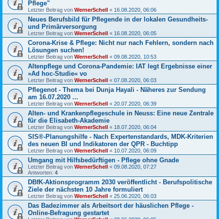
Pflege"
Letzter Beitrag von
WernerSchell
«
16.08.2020, 06:06
Neues Berufsbild für Pflegende in der lokalen Gesundheits-
und Primärversorgung
Letzter Beitrag von
WernerSchell
«
16.08.2020, 06:05
Corona-Krise & Pflege: Nicht nur nach Fehlern, sondern nach
Lösungen suchen!
Letzter Beitrag von
WernerSchell
«
09.08.2020, 10:53
Altenpflege und Corona-Pandemie: IAT legt Ergebnisse einer
»Ad hoc-Studie« vo
Letzter Beitrag von
WernerSchell
«
07.08.2020, 06:03
Pflegenot - Thema bei Dunja Hayali - Näheres zur Sendung
am 16.07.2020 ...
Letzter Beitrag von
WernerSchell
«
20.07.2020, 06:39
Alten- und Krankenpflegeschule in Neuss: Eine neue Zentrale
für die Elisabeth-Akademie
Letzter Beitrag von
WernerSchell
«
18.07.2020, 06:04
SIS®-Planungshilfe - Nach Expertenstandards, MDK-Kriterien
des neuen BI und Indikatoren der QPR - Buchtipp
Letzter Beitrag von
WernerSchell
«
10.07.2020, 06:09
Umgang mit Hilfsbedürftigen - Pflege ohne Gnade
Letzter Beitrag von
WernerSchell
«
09.08.2020, 07:27
Antworten:
4
DBfK-Aktionsprogramm 2030 veröffentlicht - Berufspolitische
Ziele der nächsten 10 Jahre formuliert
Letzter Beitrag von
WernerSchell
«
25.06.2020, 06:03
Das Badezimmer als Arbeitsort der häuslichen Pflege -
Online-Befragung gestartet