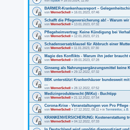
von
fspade
» 18.03.2024, 11:00
BARMER-Krankenhausreport – Gelegenheitschir
von
WernerSchell
» 16.01.2023, 07:46
Schafft die Pflegeversicherung ab! - Warum wir
von
WernerSchell
» 13.01.2023, 07:32
Pflegeheimvertrag: Keine Kündigung bei Verha
von
WernerSchell
» 12.01.2023, 07:21
Schadensersatzklausel für Abbruch einer Mutt
von
WernerSchell
» 11.01.2023, 07:30
Magie des Konflikts - Warum ihn jeder braucht 
von
WernerSchell
» 09.01.2023, 07:28
Ginseng als Nahrungsergänzungsmittel keine K
von
WernerSchell
» 29.12.2022, 07:32
BBK unterstützt Krankenhäuser bundesweit mi
...
von
WernerSchell
» 28.12.2022, 07:52
Medizinprodukterecht (WiKo) - Buchtipp
von
WernerSchell
» 21.12.2022, 07:54
Corona-Krise - Veranstaltungen von Pro Pflege -
von
WernerSchell
» 17.12.2022, 08:11 » in
Termininfos; z.B.
KRANKENVERSICHERUNG: Kostenerstattung tro
von
WernerSchell
» 04.12.2022, 07:33
In Deutschland wird unnötig diagnostiziert und