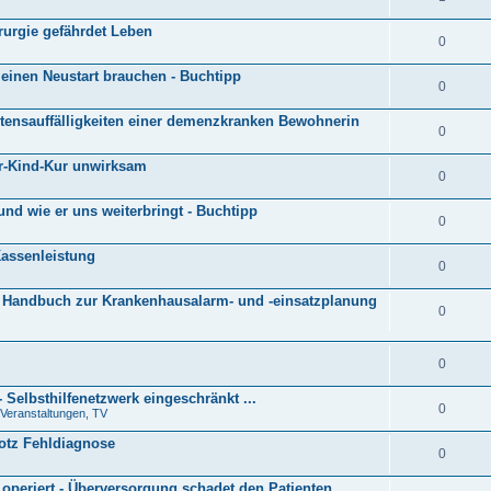
urgie gefährdet Leben
0
 einen Neustart brauchen - Buchtipp
0
ltensauffälligkeiten einer demenzkranken Bewohnerin
0
er-Kind-Kur unwirksam
0
und wie er uns weiterbringt - Buchtipp
0
assenleistung
0
t Handbuch zur Krankenhausalarm- und -einsatzplanung
0
0
 Selbsthilfenetzwerk eingeschränkt ...
0
 Veranstaltungen, TV
tz Fehldiagnose
0
 operiert - Überversorgung schadet den Patienten