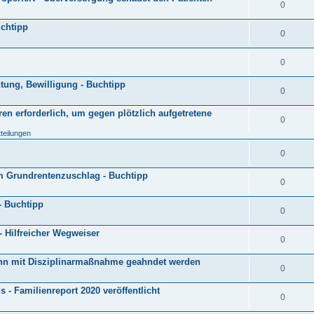
0
uchtipp
0
0
tung, Bewilligung - Buchtipp
0
en erforderlich, um gegen plötzlich aufgetretene
0
tteilungen
0
m Grundrentenzuschlag - Buchtipp
0
- Buchtipp
0
- Hilfreicher Wegweiser
0
kann mit Disziplinarmaßnahme geahndet werden
0
 - Familienreport 2020 veröffentlicht
0