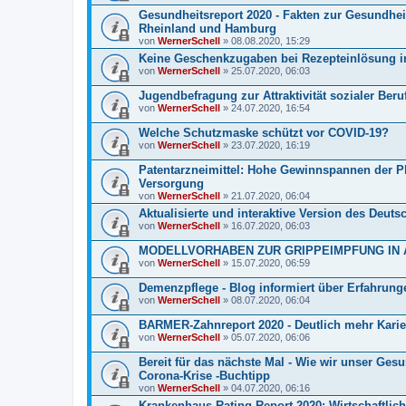
Gesundheitsreport 2020 - Fakten zur Gesundhei
Rheinland und Hamburg
von
WernerSchell
» 08.08.2020, 15:29
Keine Geschenkzugaben bei Rezepteinlösung i
von
WernerSchell
» 25.07.2020, 06:03
Jugendbefragung zur Attraktivität sozialer Beruf
von
WernerSchell
» 24.07.2020, 16:54
Welche Schutzmaske schützt vor COVID-19?
von
WernerSchell
» 23.07.2020, 16:19
Patentarzneimittel: Hohe Gewinnspannen der 
Versorgung
von
WernerSchell
» 21.07.2020, 06:04
Aktualisierte und interaktive Version des Deutsc
von
WernerSchell
» 16.07.2020, 06:03
MODELLVORHABEN ZUR GRIPPEIMPFUNG IN
von
WernerSchell
» 15.07.2020, 06:59
Demenzpflege - Blog informiert über Erfahrung
von
WernerSchell
» 08.07.2020, 06:04
BARMER-Zahnreport 2020 - Deutlich mehr Karie
von
WernerSchell
» 05.07.2020, 06:06
Bereit für das nächste Mal - Wie wir unser G
Corona-Krise -Buchtipp
von
WernerSchell
» 04.07.2020, 06:16
Krankenhaus Rating Report 2020: Wirtschaftlic