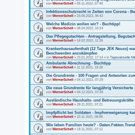
von
WernerSchell
» 05.11.2022, 07:40
Infektionsschutzrecht in Zeiten von Corona - B
von
WernerSchell
» 23.06.2022, 06:42
Welche Medizin wollen wir? - Buchtipp!
von
WernerSchell
» 06.04.2022, 10:14
Das Pflegegutachten - Antragstellung, Begutach
von
WernerSchell
» 18.02.2022, 11:39
Krankenhausaufenthalt (12 Tage JEK Neuss) war
Beschwerden anzukämpfen
von
WernerSchell
» 23.01.2022, 17:14 » in
Tagesaktuelle Mi
Ambulante Abrechnung - Buchtipp
von
WernerSchell
» 11.12.2021, 15:28
Die Grundrente - 100 Fragen und Antworten zu
von
WernerSchell
» 04.12.2021, 07:29
Die neue Grundrente für langjährig Versicherte 
von
WernerSchell
» 04.12.2021, 07:28
Ausländische Haushalts- und Betreuungskräfte 
von
WernerSchell
» 28.11.2021, 07:21
Impfpflicht bei Soldaten - Impfverweigerung 
von
WernerSchell
» 23.11.2021, 08:09
Wie leben Familien heute? - Daten.Fakten.Trends
von
WernerSchell
» 19.11.2021, 07:12