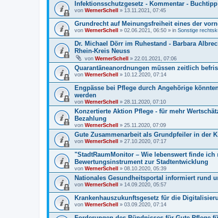
Infektionsschutzgesetz - Kommentar - Buchtipp
von
WernerSchell
» 13.11.2021, 07:45
Grundrecht auf Meinungsfreiheit eines der vo
von
WernerSchell
» 02.06.2021, 06:50 » in
Sonstige rechtsk
Dr. Michael Dörr im Ruhestand - Barbara Albrec
Rhein-Kreis Neuss
von
WernerSchell
» 22.01.2021, 07:06
Quarantäneanordnungen müssen zeitlich befris
von
WernerSchell
» 10.12.2020, 07:14
Engpässe bei Pflege durch Angehörige könnten 
werden
von
WernerSchell
» 28.11.2020, 07:10
Konzertierte Aktion Pflege - für mehr Wertsch
Bezahlung
von
WernerSchell
» 25.11.2020, 07:09
Gute Zusammenarbeit als Grundpfeiler in der 
von
WernerSchell
» 27.10.2020, 07:17
"StadtRaumMonitor – Wie lebenswert finde ich
Bewertungsinstrument zur Stadtentwicklung
von
WernerSchell
» 08.10.2020, 05:39
Nationales Gesundheitsportal informiert rund 
von
WernerSchell
» 14.09.2020, 05:57
Krankenhauszukunftsgesetz für die Digitalisie
von
WernerSchell
» 03.09.2020, 07:14
Forderungen des Bündnisses für Gute Pflege fü