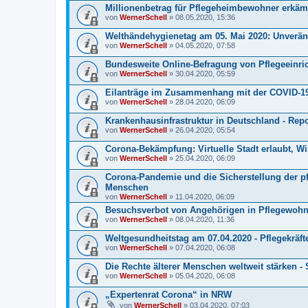
Millionenbetrag für Pflegeheimbewohner erkäm
von
WernerSchell
» 08.05.2020, 15:36
Welthändehygienetag am 05. Mai 2020: Unverän
von
WernerSchell
» 04.05.2020, 07:58
Bundesweite Online-Befragung von Pflegeeinr
von
WernerSchell
» 30.04.2020, 05:59
Eilanträge im Zusammenhang mit der COVID-1
von
WernerSchell
» 28.04.2020, 06:09
Krankenhausinfrastruktur in Deutschland - Report
von
WernerSchell
» 26.04.2020, 05:54
Corona-Bekämpfung: Virtuelle Stadt erlaubt, 
von
WernerSchell
» 25.04.2020, 06:09
Corona-Pandemie und die Sicherstellung der pf
Menschen
von
WernerSchell
» 11.04.2020, 06:09
Besuchsverbot von Angehörigen in Pflegewohn
von
WernerSchell
» 08.04.2020, 11:36
Weltgesundheitstag am 07.04.2020 - Pflegekrä
von
WernerSchell
» 07.04.2020, 06:08
Die Rechte älterer Menschen weltweit stärken -
von
WernerSchell
» 05.04.2020, 06:08
„Expertenrat Corona“ in NRW
von
WernerSchell
» 03.04.2020, 07:03