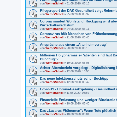
von
WernerSchell
» 31.08.2020, 06:15
Pflegereport der DAK-Gesundheit zeigt Reformb
von
WernerSchell
» 25.08.2020, 05:37
Corona mindert Wohlstand, Rückgang wird aber 
Wirtschaftswachstum
von
WernerSchell
» 24.08.2020, 06:11
Coronavirus hält Menschen von Früherkennun
von
WernerSchell
» 21.08.2020, 05:45
Ansprüche aus einem „Altenheimvertrag“
von
WernerSchell
» 20.08.2020, 06:10
Millionen Polypharmazie-Patienten sind laut Ba
Blindflug"?
von
WernerSchell
» 19.08.2020, 06:06
Achter Altersbericht vorgelegt - Digitalisierung
von
WernerSchell
» 12.08.2020, 10:55
Das neue Infektionsschutzrecht - Buchtipp
von
WernerSchell
» 12.08.2020, 09:42
Covid-19 - Corona-Gesetzgebung - Gesundheit 
von
WernerSchell
» 11.08.2020, 05:59
Finanzielle Entlastung und weniger Bürokratie 
von
WernerSchell
» 10.08.2020, 06:40
Das „Lazarus-Phänomen“: Wenn Tote plötzlich
von
WernerSchell
» 10.08.2020, 06:01