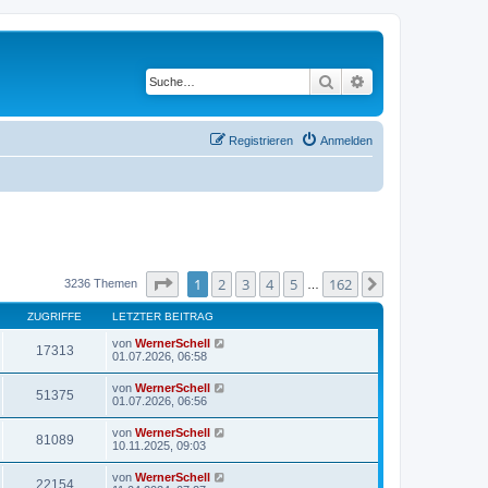
Suche
Erweiterte Suche
Registrieren
Anmelden
Seite
1
von
162
1
2
3
4
5
162
Nächste
3236 Themen
…
ZUGRIFFE
LETZTER BEITRAG
von
WernerSchell
17313
01.07.2026, 06:58
von
WernerSchell
51375
01.07.2026, 06:56
von
WernerSchell
81089
10.11.2025, 09:03
von
WernerSchell
22154