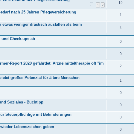
19
1
2
edarf nach 25 Jahren Pflegeversicherung
1
etwas weniger drastisch ausfallen als beim
1
g und Check-ups ab
0
0
rmer-Report 2020 gefährdet: Arzneimitteltherapie oft "im
2
 bietet großes Potenzial für ältere Menschen
1
0
und Soziales - Buchtipp
0
für Steuerpflichtige mit Behinderungen
0
 wieder Lebenszeichen geben
0