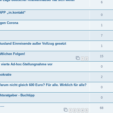
6
 APP „in.kontakt“
0
egen Corona
1
7
Ausland Einreisende außer Vollzug gesetzt
1
ftlichen Folgen!
15
1
2
 vierte Ad-hoc-Stellungnahme vor
0
mokratie
2
um nicht gleich 600 Euro? Für alle. Wirklich für alle?
0
tsratgeber - Buchtipp
0
...
68
1
2
3
4
5