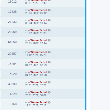
von
WernerSchell
18012
05.11.2022, 07:40
von
WernerSchell
17325
23.06.2022, 06:42
von
WernerSchell
21233
06.04.2022, 10:14
von
WernerSchell
22959
18.02.2022, 11:39
von
WernerSchell
64250
23.01.2022, 17:14
von
WernerSchell
29357
11.12.2021, 15:28
von
WernerSchell
15204
04.12.2021, 07:29
von
WernerSchell
15029
04.12.2021, 07:28
von
WernerSchell
30393
28.11.2021, 07:21
von
WernerSchell
14829
23.11.2021, 08:09
von
WernerSchell
16768
19.11.2021, 07:12