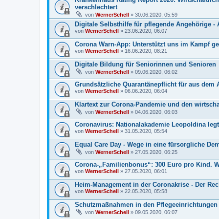
verschlechtert
von
WernerSchell
» 30.06.2020, 05:59
Digitale Selbsthilfe für pflegende Angehörige -
von
WernerSchell
» 23.06.2020, 06:07
Corona Warn-App: Unterstützt uns im Kampf g
von
WernerSchell
» 16.06.2020, 08:21
Digitale Bildung für Seniorinnen und Senioren
von
WernerSchell
» 09.06.2020, 06:02
Grundsätzliche Quarantänepflicht für aus dem 
von
WernerSchell
» 06.06.2020, 06:04
Klartext zur Corona-Pandemie und den wirtscha
von
WernerSchell
» 04.06.2020, 06:03
Coronavirus: Nationalakademie Leopoldina legt
von
WernerSchell
» 31.05.2020, 05:54
Equal Care Day - Wege in eine fürsorgliche De
von
WernerSchell
» 27.05.2020, 06:25
Corona-„Familienbonus“: 300 Euro pro Kind. War
von
WernerSchell
» 27.05.2020, 06:01
Heim-Management in der Coronakrise - Der Rech
von
WernerSchell
» 22.05.2020, 05:58
Schutzmaßnahmen in den Pflegeeinrichtungen .
von
WernerSchell
» 09.05.2020, 06:07