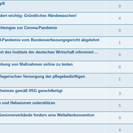
pft
0
dert wichtig: Gründliches Händewaschen!
4
ichtungen zur Corona-Pandemie
0
9-Pandemie vom Bundesverfassungsgericht abgelehnt
1
 des Instituts der deutschen Wirtschaft informiert ...
0
Wirkung von Maßnahmen online zu testen
0
legerischen Versorgung der pflegebedürftigen
1
heimen gemäß IfSG gerechtfertigt
3
fte und Hebammen unterstützen
5
 Seniorenverbände fordern eine Weltaltenkonvention
0
4