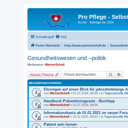
Pro Pflege - Selbs
Archiv - Beiträge bis 2020
Schnellzugriff
FAQ
Foren-Übersicht
http://www.wernerschell.de
Gesundheit
Gesundheitswesen und –politik
Moderator:
WernerSchell
Suche
Erw
Neues Thema
BEKANNTMACHUNGEN
Ehrungen auf einen Blick für jahrzehntelange A
von
WernerSchell
» 01.07.2026, 06:58 » in
Tagesaktuelle Mi
Handbuch Präventionsgesetz - Buchtipp
von
WernerSchell
» 01.07.2026, 06:56
Informationsbasis ab 01.01.2021 im neuen Foru
von
WernerSchell
» 10.11.2025, 09:03 » in
Tagesaktuelle Mit
Patient sein lernen