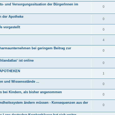
ts- und Versorgungssituation der BürgerInnen im
0
n der Apotheke
0
e vorgestellt
0
4
Pharmaunternehmen bei geringem Beitrag zur
0
hlandatlas‘ ist online
0
 APOTHEKEN
1
en und Wissensstände ...
0
s bei Kindern, als bisher angenommen
0
esundheitssystem ändern müssen - Konsequenzen aus der
0
he Lage deutscher Krankenhäuser hat sich weiter