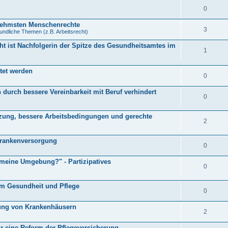
0
rnehmsten Menschenrechte
3
undliche Themen (z.B. Arbeitsrecht)
ht ist Nachfolgerin der Spitze des Gesundheitsamtes im
1
tet werden
0
durch bessere Vereinbarkeit mit Beruf verhindert
0
ätzung, bessere Arbeitsbedingungen und gerechte
2
Krankenversorgung
0
 meine Umgebung?" - Partizipatives
0
um Gesundheit und Pflege
0
rung von Krankenhäusern
2
r eine Reform der Pflegeversicherung