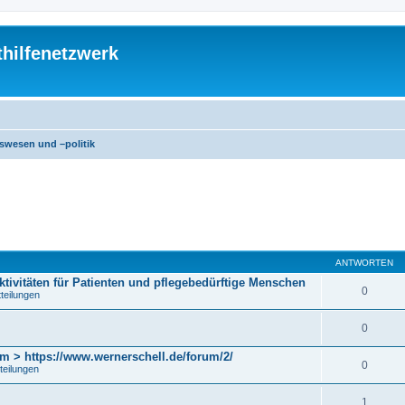
thilfenetzwerk
swesen und –politik
eiterte Suche
ANTWORTEN
ktivitäten für Patienten und pflegebedürftige Menschen
0
tteilungen
0
m > https://www.wernerschell.de/forum/2/
0
teilungen
1