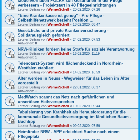
Modellvorhaben POLKA soll Gesundheit in der Pflege
verbessern - Projektstart in 40 Pflegeeinrichtungen
Letzter Beitrag von
WernerSchell
«
20.02.2020, 07:26
"Eine Krankenkasse ist genug" - Pro Pflege -
Selbsthilfenetzwerk bezieht Position ...
Letzter Beitrag von
WernerSchell
«
18.02.2020, 08:47
Gesetzliche und private Krankenversicherung -
Solidarausgleich gefordert
Letzter Beitrag von
WernerSchell
«
24.02.2020, 07:53
Antworten:
8
NRW-Kliniken fordern keine Strafe für soziale Verantwortung
Letzter Beitrag von
WernerSchell
«
16.02.2020, 11:19
Antworten:
1
Telenotarzt-System wird flächendeckend in Nordrhein-
Westfalen etabliert
Letzter Beitrag von
WernerSchell
«
14.02.2020, 16:59
Älter werden in Neuss - Wegweiser für das Leben im Alter
vorgestellt
Letzter Beitrag von
WernerSchell
«
22.01.2022, 08:37
Antworten:
1
MedWatch scannt das Netz nach gefährlichen und
unseriösen Heilsversprechen
Letzter Beitrag von
WernerSchell
«
10.02.2020, 09:44
Tabuisierung von Krankheit als Herausforderung für die
kommunale Gesundheitsversorgung im ländlichen Raum -
Buchtipp
Letzter Beitrag von
WernerSchell
«
09.02.2020, 07:59
Heimfinder NRW - APP erleichtert Suche nach einem
Pflegeplatz