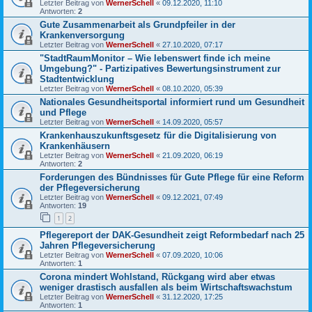
Letzter Beitrag von
WernerSchell
«
09.12.2020, 11:10
Antworten:
2
Gute Zusammenarbeit als Grundpfeiler in der
Krankenversorgung
Letzter Beitrag von
WernerSchell
«
27.10.2020, 07:17
"StadtRaumMonitor – Wie lebenswert finde ich meine
Umgebung?" - Partizipatives Bewertungsinstrument zur
Stadtentwicklung
Letzter Beitrag von
WernerSchell
«
08.10.2020, 05:39
Nationales Gesundheitsportal informiert rund um Gesundheit
und Pflege
Letzter Beitrag von
WernerSchell
«
14.09.2020, 05:57
Krankenhauszukunftsgesetz für die Digitalisierung von
Krankenhäusern
Letzter Beitrag von
WernerSchell
«
21.09.2020, 06:19
Antworten:
2
Forderungen des Bündnisses für Gute Pflege für eine Reform
der Pflegeversicherung
Letzter Beitrag von
WernerSchell
«
09.12.2021, 07:49
Antworten:
19
1
2
Pflegereport der DAK-Gesundheit zeigt Reformbedarf nach 25
Jahren Pflegeversicherung
Letzter Beitrag von
WernerSchell
«
07.09.2020, 10:06
Antworten:
1
Corona mindert Wohlstand, Rückgang wird aber etwas
weniger drastisch ausfallen als beim Wirtschaftswachstum
Letzter Beitrag von
WernerSchell
«
31.12.2020, 17:25
Antworten:
1