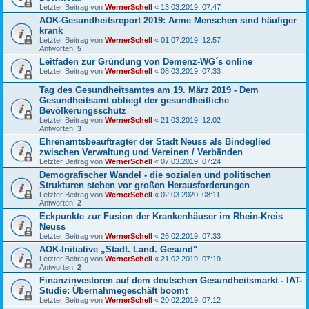
Letzter Beitrag von
WernerSchell
«
13.03.2019, 07:47
AOK-Gesundheitsreport 2019: Arme Menschen sind häufiger
krank
Letzter Beitrag von
WernerSchell
«
01.07.2019, 12:57
Antworten:
5
Leitfaden zur Gründung von Demenz-WG´s online
Letzter Beitrag von
WernerSchell
«
08.03.2019, 07:33
Tag des Gesundheitsamtes am 19. März 2019 - Dem
Gesundheitsamt obliegt der gesundheitliche
Bevölkerungsschutz
Letzter Beitrag von
WernerSchell
«
21.03.2019, 12:02
Antworten:
3
Ehrenamtsbeauftragter der Stadt Neuss als Bindeglied
zwischen Verwaltung und Vereinen / Verbänden
Letzter Beitrag von
WernerSchell
«
07.03.2019, 07:24
Demografischer Wandel - die sozialen und politischen
Strukturen stehen vor großen Herausforderungen
Letzter Beitrag von
WernerSchell
«
02.03.2020, 08:11
Antworten:
2
Eckpunkte zur Fusion der Krankenhäuser im Rhein-Kreis
Neuss
Letzter Beitrag von
WernerSchell
«
26.02.2019, 07:33
AOK-Initiative „Stadt. Land. Gesund"
Letzter Beitrag von
WernerSchell
«
21.02.2019, 07:19
Antworten:
2
Finanzinvestoren auf dem deutschen Gesundheitsmarkt - IAT-
Studie: Übernahmegeschäft boomt
Letzter Beitrag von
WernerSchell
«
20.02.2019, 07:12