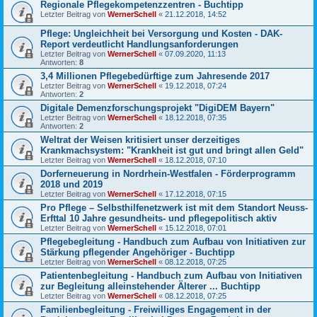
Regionale Pflegekompetenzzentren - Buchtipp
Letzter Beitrag von
WernerSchell
«
21.12.2018, 14:52
Pflege: Ungleichheit bei Versorgung und Kosten - DAK-
Report verdeutlicht Handlungsanforderungen
Letzter Beitrag von
WernerSchell
«
07.09.2020, 11:13
Antworten:
8
3,4 Millionen Pflegebedürftige zum Jahresende 2017
Letzter Beitrag von
WernerSchell
«
19.12.2018, 07:24
Antworten:
2
Digitale Demenzforschungsprojekt "DigiDEM Bayern"
Letzter Beitrag von
WernerSchell
«
18.12.2018, 07:35
Antworten:
2
Weltrat der Weisen kritisiert unser derzeitiges
Krankmachsystem: "Krankheit ist gut und bringt allen Geld"
Letzter Beitrag von
WernerSchell
«
18.12.2018, 07:10
Dorferneuerung in Nordrhein-Westfalen - Förderprogramm
2018 und 2019
Letzter Beitrag von
WernerSchell
«
17.12.2018, 07:15
Pro Pflege – Selbsthilfenetzwerk ist mit dem Standort Neuss-
Erfttal 10 Jahre gesundheits- und pflegepolitisch aktiv
Letzter Beitrag von
WernerSchell
«
15.12.2018, 07:01
Pflegebegleitung - Handbuch zum Aufbau von Initiativen zur
Stärkung pflegender Angehöriger - Buchtipp
Letzter Beitrag von
WernerSchell
«
08.12.2018, 07:25
Patientenbegleitung - Handbuch zum Aufbau von Initiativen
zur Begleitung alleinstehender Älterer ... Buchtipp
Letzter Beitrag von
WernerSchell
«
08.12.2018, 07:25
Familienbegleitung - Freiwilliges Engagement in der