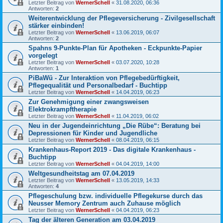
Letzter Beitrag von
WernerSchell
«
31.08.2020, 06:36
Antworten:
2
Weiterentwicklung der Pflegeversicherung - Zivilgesellschaft
stärker einbinden!
Letzter Beitrag von
WernerSchell
«
13.06.2019, 06:07
Antworten:
2
Spahns 9-Punkte-Plan für Apotheken - Eckpunkte-Papier
vorgelegt
Letzter Beitrag von
WernerSchell
«
03.07.2020, 10:28
Antworten:
1
PiBaWü - Zur Interaktion von Pflegebedürftigkeit,
Pflegequalität und Personalbedarf - Buchtipp
Letzter Beitrag von
WernerSchell
«
14.04.2019, 06:23
Zur Genehmigung einer zwangsweisen
Elektrokrampftherapie
Letzter Beitrag von
WernerSchell
«
11.04.2019, 06:02
Neu in der Jugendeinrichtung „Die Rübe“: Beratung bei
Depressionen für Kinder und Jugendliche
Letzter Beitrag von
WernerSchell
«
08.04.2019, 06:15
Krankenhaus-Report 2019 - Das digitale Krankenhaus -
Buchtipp
Letzter Beitrag von
WernerSchell
«
04.04.2019, 14:00
Weltgesundheitstag am 07.04.2019
Letzter Beitrag von
WernerSchell
«
13.05.2019, 14:33
Antworten:
4
Pflegeschulung bzw. individuelle Pflegekurse durch das
Neusser Memory Zentrum auch Zuhause möglich
Letzter Beitrag von
WernerSchell
«
04.04.2019, 06:23
Tag der älteren Generation am 03.04.2019