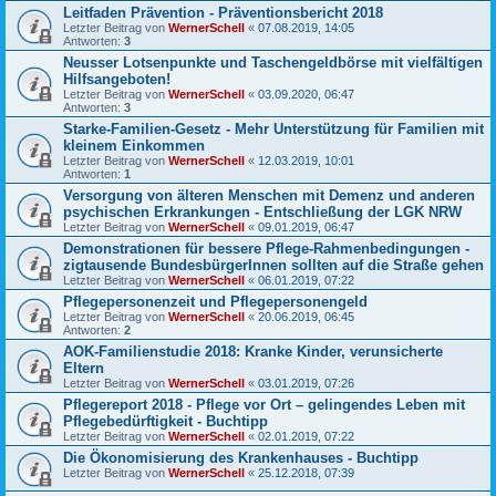
Leitfaden Prävention - Präventionsbericht 2018
Letzter Beitrag von
WernerSchell
«
07.08.2019, 14:05
Antworten:
3
Neusser Lotsenpunkte und Taschengeldbörse mit vielfältigen
Hilfsangeboten!
Letzter Beitrag von
WernerSchell
«
03.09.2020, 06:47
Antworten:
3
Starke-Familien-Gesetz - Mehr Unterstützung für Familien mit
kleinem Einkommen
Letzter Beitrag von
WernerSchell
«
12.03.2019, 10:01
Antworten:
1
Versorgung von älteren Menschen mit Demenz und anderen
psychischen Erkrankungen - Entschließung der LGK NRW
Letzter Beitrag von
WernerSchell
«
09.01.2019, 06:47
Demonstrationen für bessere Pflege-Rahmenbedingungen -
zigtausende BundesbürgerInnen sollten auf die Straße gehen
Letzter Beitrag von
WernerSchell
«
06.01.2019, 07:22
Pflegepersonenzeit und Pflegepersonengeld
Letzter Beitrag von
WernerSchell
«
20.06.2019, 06:45
Antworten:
2
AOK-Familienstudie 2018: Kranke Kinder, verunsicherte
Eltern
Letzter Beitrag von
WernerSchell
«
03.01.2019, 07:26
Pflegereport 2018 - Pflege vor Ort – gelingendes Leben mit
Pflegebedürftigkeit - Buchtipp
Letzter Beitrag von
WernerSchell
«
02.01.2019, 07:22
Die Ökonomisierung des Krankenhauses - Buchtipp
Letzter Beitrag von
WernerSchell
«
25.12.2018, 07:39