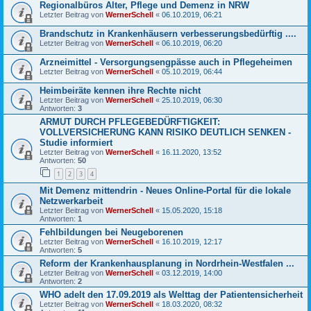
Regionalbüros Alter, Pflege und Demenz in NRW
Letzter Beitrag von
WernerSchell
«
06.10.2019, 06:21
Brandschutz in Krankenhäusern verbesserungsbedürftig ....
Letzter Beitrag von
WernerSchell
«
06.10.2019, 06:20
Arzneimittel - Versorgungsengpässe auch in Pflegeheimen
Letzter Beitrag von
WernerSchell
«
05.10.2019, 06:44
Heimbeiräte kennen ihre Rechte nicht
Letzter Beitrag von
WernerSchell
«
25.10.2019, 06:30
Antworten:
3
ARMUT DURCH PFLEGEBEDÜRFTIGKEIT:
VOLLVERSICHERUNG KANN RISIKO DEUTLICH SENKEN -
Studie informiert
Letzter Beitrag von
WernerSchell
«
16.11.2020, 13:52
Antworten:
50
1
2
3
4
Mit Demenz mittendrin - Neues Online-Portal für die lokale
Netzwerkarbeit
Letzter Beitrag von
WernerSchell
«
15.05.2020, 15:18
Antworten:
1
Fehlbildungen bei Neugeborenen
Letzter Beitrag von
WernerSchell
«
16.10.2019, 12:17
Antworten:
5
Reform der Krankenhausplanung in Nordrhein-Westfalen ...
Letzter Beitrag von
WernerSchell
«
03.12.2019, 14:00
Antworten:
2
WHO adelt den 17.09.2019 als Welttag der Patientensicherheit
Letzter Beitrag von
WernerSchell
«
18.03.2020, 08:32