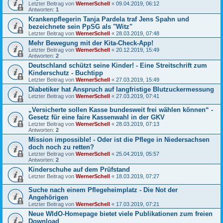
Letzter Beitrag von
WernerSchell
«
09.04.2019, 06:12
Antworten:
1
Krankenpflegerin Tanja Pardela traf Jens Spahn und
bezeichnete sein PpSG als "Witz"
Letzter Beitrag von
WernerSchell
«
28.03.2019, 07:48
Mehr Bewegung mit der Kita-Check-App!
Letzter Beitrag von
WernerSchell
«
20.12.2019, 15:49
Antworten:
2
Deutschland schützt seine Kinder! - Eine Streitschrift zum
Kinderschutz - Buchtipp
Letzter Beitrag von
WernerSchell
«
27.03.2019, 15:49
Diabetiker hat Anspruch auf langfristige Blutzuckermessung
Letzter Beitrag von
WernerSchell
«
27.03.2019, 07:41
„Versicherte sollen Kasse bundesweit frei wählen können“ -
Gesetz für eine faire Kassenwahl in der GKV
Letzter Beitrag von
WernerSchell
«
28.03.2019, 07:13
Antworten:
2
Mission impossible! - Oder ist die Pflege in Niedersachsen
doch noch zu retten?
Letzter Beitrag von
WernerSchell
«
25.04.2019, 05:57
Antworten:
2
Kinderschuhe auf dem Prüfstand
Letzter Beitrag von
WernerSchell
«
18.03.2019, 07:27
Suche nach einem Pflegeheimplatz - Die Not der
Angehörigen
Letzter Beitrag von
WernerSchell
«
17.03.2019, 07:21
Neue WIdO-Homepage bietet viele Publikationen zum freien
Download