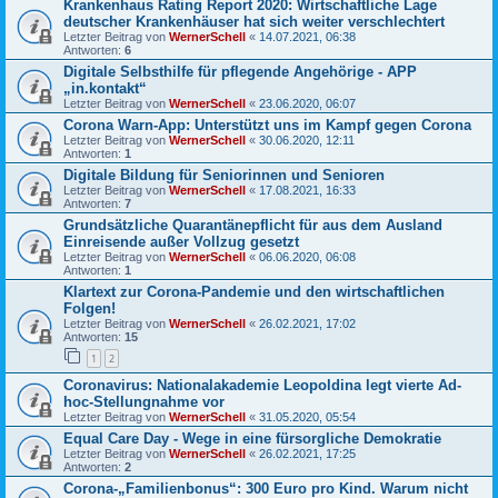
Krankenhaus Rating Report 2020: Wirtschaftliche Lage
deutscher Krankenhäuser hat sich weiter verschlechtert
Letzter Beitrag von
WernerSchell
«
14.07.2021, 06:38
Antworten:
6
Digitale Selbsthilfe für pflegende Angehörige - APP
„in.kontakt“
Letzter Beitrag von
WernerSchell
«
23.06.2020, 06:07
Corona Warn-App: Unterstützt uns im Kampf gegen Corona
Letzter Beitrag von
WernerSchell
«
30.06.2020, 12:11
Antworten:
1
Digitale Bildung für Seniorinnen und Senioren
Letzter Beitrag von
WernerSchell
«
17.08.2021, 16:33
Antworten:
7
Grundsätzliche Quarantänepflicht für aus dem Ausland
Einreisende außer Vollzug gesetzt
Letzter Beitrag von
WernerSchell
«
06.06.2020, 06:08
Antworten:
1
Klartext zur Corona-Pandemie und den wirtschaftlichen
Folgen!
Letzter Beitrag von
WernerSchell
«
26.02.2021, 17:02
Antworten:
15
1
2
Coronavirus: Nationalakademie Leopoldina legt vierte Ad-
hoc-Stellungnahme vor
Letzter Beitrag von
WernerSchell
«
31.05.2020, 05:54
Equal Care Day - Wege in eine fürsorgliche Demokratie
Letzter Beitrag von
WernerSchell
«
26.02.2021, 17:25
Antworten:
2
Corona-„Familienbonus“: 300 Euro pro Kind. Warum nicht