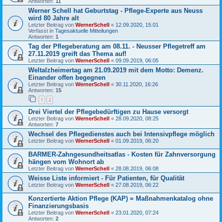
Antworten:
11
Werner Schell hat Geburtstag - Pflege-Experte aus Neuss
wird 80 Jahre alt
Letzter Beitrag von
WernerSchell
«
12.09.2020, 15:01
Verfasst in
Tagesaktuelle Mitteilungen
Antworten:
1
Tag der Pflegeberatung am 08.11. - Neusser Pflegetreff am
27.11.2019 greift das Thema auf!
Letzter Beitrag von
WernerSchell
«
09.09.2019, 06:05
Weltalzheimertag am 21.09.2019 mit dem Motto: Demenz.
Einander offen begegnen
Letzter Beitrag von
WernerSchell
«
30.11.2020, 16:26
Antworten:
15
1
2
Drei Viertel der Pflegebedürftigen zu Hause versorgt
Letzter Beitrag von
WernerSchell
«
28.09.2020, 08:25
Antworten:
7
Wechsel des Pflegedienstes auch bei Intensivpflege möglich
Letzter Beitrag von
WernerSchell
«
01.09.2019, 06:20
BARMER-Zahngesundheitsatlas - Kosten für Zahnversorgung
hängen vom Wohnort ab
Letzter Beitrag von
WernerSchell
«
28.08.2019, 06:08
Weisse Liste informiert - Für Patienten, für Qualität
Letzter Beitrag von
WernerSchell
«
27.08.2019, 06:22
Konzertierte Aktion Pflege (KAP) = Maßnahmenkatalog ohne
Finanzierungsbasis
Letzter Beitrag von
WernerSchell
«
23.01.2020, 07:24
Antworten:
2