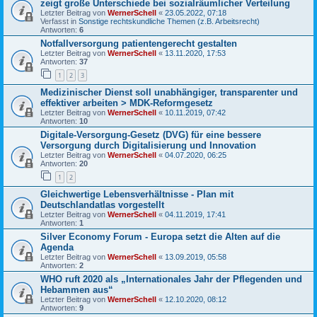
zeigt große Unterschiede bei sozialräumlicher Verteilung
Letzter Beitrag von
WernerSchell
«
23.05.2022, 07:18
Verfasst in
Sonstige rechtskundliche Themen (z.B. Arbeitsrecht)
Antworten:
6
Notfallversorgung patientengerecht gestalten
Letzter Beitrag von
WernerSchell
«
13.11.2020, 17:53
Antworten:
37
1
2
3
Medizinischer Dienst soll unabhängiger, transparenter und
effektiver arbeiten > MDK-Reformgesetz
Letzter Beitrag von
WernerSchell
«
10.11.2019, 07:42
Antworten:
10
Digitale-Versorgung-Gesetz (DVG) für eine bessere
Versorgung durch Digitalisierung und Innovation
Letzter Beitrag von
WernerSchell
«
04.07.2020, 06:25
Antworten:
20
1
2
Gleichwertige Lebensverhältnisse - Plan mit
Deutschlandatlas vorgestellt
Letzter Beitrag von
WernerSchell
«
04.11.2019, 17:41
Antworten:
1
Silver Economy Forum - Europa setzt die Alten auf die
Agenda
Letzter Beitrag von
WernerSchell
«
13.09.2019, 05:58
Antworten:
2
WHO ruft 2020 als „Internationales Jahr der Pflegenden und
Hebammen aus“
Letzter Beitrag von
WernerSchell
«
12.10.2020, 08:12
Antworten:
9