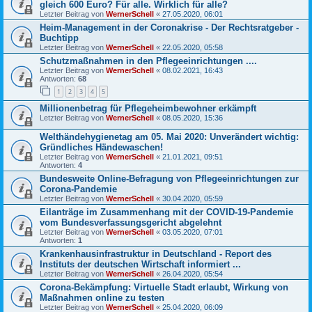
gleich 600 Euro? Für alle. Wirklich für alle?
Letzter Beitrag von
WernerSchell
«
27.05.2020, 06:01
Heim-Management in der Coronakrise - Der Rechtsratgeber -
Buchtipp
Letzter Beitrag von
WernerSchell
«
22.05.2020, 05:58
Schutzmaßnahmen in den Pflegeeinrichtungen ....
Letzter Beitrag von
WernerSchell
«
08.02.2021, 16:43
Antworten:
68
1
2
3
4
5
Millionenbetrag für Pflegeheimbewohner erkämpft
Letzter Beitrag von
WernerSchell
«
08.05.2020, 15:36
Welthändehygienetag am 05. Mai 2020: Unverändert wichtig:
Gründliches Händewaschen!
Letzter Beitrag von
WernerSchell
«
21.01.2021, 09:51
Antworten:
4
Bundesweite Online-Befragung von Pflegeeinrichtungen zur
Corona-Pandemie
Letzter Beitrag von
WernerSchell
«
30.04.2020, 05:59
Eilanträge im Zusammenhang mit der COVID-19-Pandemie
vom Bundesverfassungsgericht abgelehnt
Letzter Beitrag von
WernerSchell
«
03.05.2020, 07:01
Antworten:
1
Krankenhausinfrastruktur in Deutschland - Report des
Instituts der deutschen Wirtschaft informiert ...
Letzter Beitrag von
WernerSchell
«
26.04.2020, 05:54
Corona-Bekämpfung: Virtuelle Stadt erlaubt, Wirkung von
Maßnahmen online zu testen
Letzter Beitrag von
WernerSchell
«
25.04.2020, 06:09