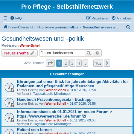
Pro Pflege - Selbsthilfenetzwerk
FAQ
Registrieren
Anmelden
S
Foren-Übersicht
http://www.wernerschell.de
Gesundheitswesen und –politik
u
Gesundheitswesen und –politik
c
Moderator:
WernerSchell
h
Suche
Erweiterte Suche
Neues Thema
e
Seite
1
von
162
1
2
3
4
5
162
Nächste
3236 Themen
…
Bekanntmachungen
Ehrungen auf einen Blick für jahrzehntelange Aktivitäten für
Patienten und pflegebedürftige Menschen
Letzter Beitrag von
WernerSchell
«
01.07.2026, 06:58
Verfasst in
Tagesaktuelle Mitteilungen
Handbuch Präventionsgesetz - Buchtipp
Letzter Beitrag von
WernerSchell
«
01.07.2026, 06:56
Informationsbasis ab 01.01.2021 im neuen Forum >
https://www.wernerschell.de/forum/2/
Letzter Beitrag von
WernerSchell
«
10.11.2025, 09:03
Verfasst in
Tagesaktuelle Mitteilungen
Patient sein lernen
Letzter Beitrag von
WernerSchell
«
11.04.2024, 07:27