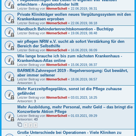
erleichtern - Angebotsfinder hilft
Letzter Beitrag von
WernerSchell
«
22.06.2019, 06:31
Private Klinikträger wollen neues Vergütungssystem mit den
Krankenkassen erproben
Letzter Beitrag von
WernerSchell
«
22.06.2019, 06:18
Handbuch Behindertenrechtskonvention - Buchtipp
Letzter Beitrag von
WernerSchell
«
19.06.2019, 06:48
wir pflegen NRW e.V. sucht ab sofort Verstärkung für den
Bereich der Selbsthilfe
Letzter Beitrag von
WernerSchell
«
16.06.2019, 06:09
Wie lange brauche ich bis zum nächsten Krankenhaus -
Krankenhaus-Atlas online
Letzter Beitrag von
WernerSchell
«
15.06.2019, 06:37
BARMER-Zahnreport 2019 - Regelversorgung: Gut bewährt,
aber immer seltener
Letzter Beitrag von
WernerSchell
«
18.06.2019, 06:57
Antworten:
1
Mehr Kurzzeitpflegeplätze, sonst ist die Pflege zuhause
gefährdet
Letzter Beitrag von
WernerSchell
«
03.01.2023, 16:25
Antworten:
3
Mehr Ausbildung, mehr Personal, mehr Geld – das bringt die
Konzertierte Aktion Pflege
Letzter Beitrag von
WernerSchell
«
01.03.2021, 09:29
Antworten:
43
1
2
3
Große Unterschiede bei Operationen - Viele Kliniken zu