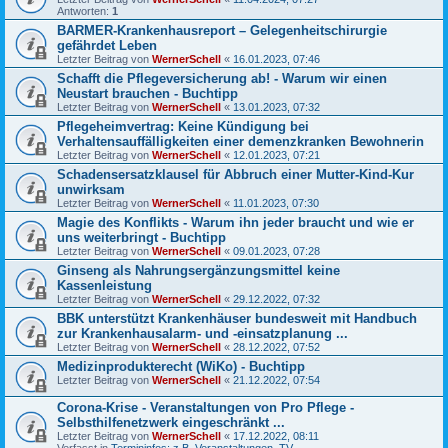
Antworten:
1
BARMER-Krankenhausreport – Gelegenheitschirurgie
gefährdet Leben
Letzter Beitrag von
WernerSchell
«
16.01.2023, 07:46
Schafft die Pflegeversicherung ab! - Warum wir einen
Neustart brauchen - Buchtipp
Letzter Beitrag von
WernerSchell
«
13.01.2023, 07:32
Pflegeheimvertrag: Keine Kündigung bei
Verhaltensauffälligkeiten einer demenzkranken Bewohnerin
Letzter Beitrag von
WernerSchell
«
12.01.2023, 07:21
Schadensersatzklausel für Abbruch einer Mutter-Kind-Kur
unwirksam
Letzter Beitrag von
WernerSchell
«
11.01.2023, 07:30
Magie des Konflikts - Warum ihn jeder braucht und wie er
uns weiterbringt - Buchtipp
Letzter Beitrag von
WernerSchell
«
09.01.2023, 07:28
Ginseng als Nahrungsergänzungsmittel keine
Kassenleistung
Letzter Beitrag von
WernerSchell
«
29.12.2022, 07:32
BBK unterstützt Krankenhäuser bundesweit mit Handbuch
zur Krankenhausalarm- und -einsatzplanung ...
Letzter Beitrag von
WernerSchell
«
28.12.2022, 07:52
Medizinprodukterecht (WiKo) - Buchtipp
Letzter Beitrag von
WernerSchell
«
21.12.2022, 07:54
Corona-Krise - Veranstaltungen von Pro Pflege -
Selbsthilfenetzwerk eingeschränkt ...
Letzter Beitrag von
WernerSchell
«
17.12.2022, 08:11
Verfasst in
Termininfos; z.B. Veranstaltungen, TV