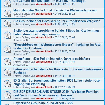
Die Zukunft des Sozialen - in Europa? - Buchtipp!
Letzter Beitrag von
WernerSchell
«
12.01.2020, 07:29
Mehr als jeder Sechste hat chronische Rückenschmerzen
Letzter Beitrag von
WernerSchell
«
04.02.2020, 18:18
Antworten:
1
Die Gesundheit der Bevölkerung im europäischen Vergleich
Letzter Beitrag von
WernerSchell
«
10.01.2020, 07:27
Stellenbesetzungsprobleme bei der Pflege im Krankenhaus
haben dramatisch zugenommen
Letzter Beitrag von
WernerSchell
«
30.12.2019, 07:41
Antworten:
6
"Tauschbörse soll Wohnungsnot lindern" - Isolation im Alter
in den Blick nehmen ...
Letzter Beitrag von
WernerSchell
«
23.12.2020, 07:32
Antworten:
2
Altenpflege - »Die Politik hat zehn Jahre geschlafen«
Letzter Beitrag von
WernerSchell
«
31.12.2019, 07:44
Antworten:
1
Betriebswirtschaftslehre für Kaufleute im Gesundheitswesen -
Buchtipp
Letzter Beitrag von
WernerSchell
«
14.12.2019, 15:18
85 % aller Seniorenhaushalte hatten 2018 keinen stufenlosen
Zugang zur Wohnung
Letzter Beitrag von
WernerSchell
«
11.12.2019, 07:09
DIE ZDF-DEUTSCHLAND-STUDIE 2019 - Wo leben Familien
und Seniorinnen & Senioren am besten?
Letzter Beitrag von
WernerSchell
«
08.12.2019, 08:08
Psychische Gesundheit und Arbeit - BKK