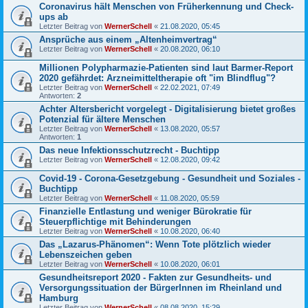
Coronavirus hält Menschen von Früherkennung und Check-
ups ab
Letzter Beitrag von
WernerSchell
«
21.08.2020, 05:45
Ansprüche aus einem „Altenheimvertrag“
Letzter Beitrag von
WernerSchell
«
20.08.2020, 06:10
Millionen Polypharmazie-Patienten sind laut Barmer-Report
2020 gefährdet: Arzneimitteltherapie oft "im Blindflug"?
Letzter Beitrag von
WernerSchell
«
22.02.2021, 07:49
Antworten:
2
Achter Altersbericht vorgelegt - Digitalisierung bietet großes
Potenzial für ältere Menschen
Letzter Beitrag von
WernerSchell
«
13.08.2020, 05:57
Antworten:
1
Das neue Infektionsschutzrecht - Buchtipp
Letzter Beitrag von
WernerSchell
«
12.08.2020, 09:42
Covid-19 - Corona-Gesetzgebung - Gesundheit und Soziales -
Buchtipp
Letzter Beitrag von
WernerSchell
«
11.08.2020, 05:59
Finanzielle Entlastung und weniger Bürokratie für
Steuerpflichtige mit Behinderungen
Letzter Beitrag von
WernerSchell
«
10.08.2020, 06:40
Das „Lazarus-Phänomen“: Wenn Tote plötzlich wieder
Lebenszeichen geben
Letzter Beitrag von
WernerSchell
«
10.08.2020, 06:01
Gesundheitsreport 2020 - Fakten zur Gesundheits- und
Versorgungssituation der BürgerInnen im Rheinland und
Hamburg
Letzter Beitrag von
WernerSchell
«
08.08.2020, 15:29