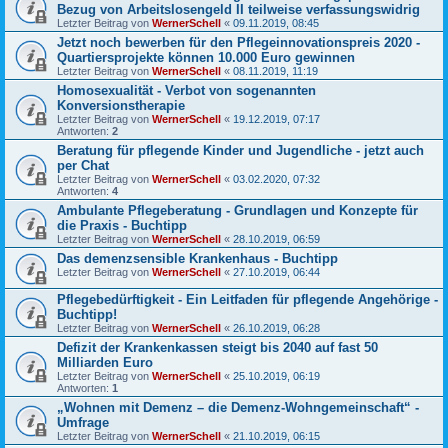
Bezug von Arbeitslosengeld II teilweise verfassungswidrig
Letzter Beitrag von
WernerSchell
«
09.11.2019, 08:45
Jetzt noch bewerben für den Pflegeinnovationspreis 2020 -
Quartiersprojekte können 10.000 Euro gewinnen
Letzter Beitrag von
WernerSchell
«
08.11.2019, 11:19
Homosexualität - Verbot von sogenannten
Konversionstherapie
Letzter Beitrag von
WernerSchell
«
19.12.2019, 07:17
Antworten:
2
Beratung für pflegende Kinder und Jugendliche - jetzt auch
per Chat
Letzter Beitrag von
WernerSchell
«
03.02.2020, 07:32
Antworten:
4
Ambulante Pflegeberatung - Grundlagen und Konzepte für
die Praxis - Buchtipp
Letzter Beitrag von
WernerSchell
«
28.10.2019, 06:59
Das demenzsensible Krankenhaus - Buchtipp
Letzter Beitrag von
WernerSchell
«
27.10.2019, 06:44
Pflegebedürftigkeit - Ein Leitfaden für pflegende Angehörige -
Buchtipp!
Letzter Beitrag von
WernerSchell
«
26.10.2019, 06:28
Defizit der Krankenkassen steigt bis 2040 auf fast 50
Milliarden Euro
Letzter Beitrag von
WernerSchell
«
25.10.2019, 06:19
Antworten:
1
„Wohnen mit Demenz – die Demenz-Wohngemeinschaft“ -
Umfrage
Letzter Beitrag von
WernerSchell
«
21.10.2019, 06:15