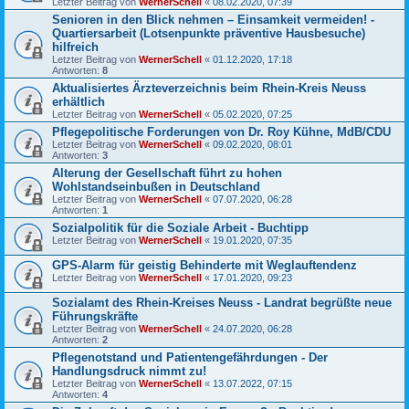
Letzter Beitrag von
WernerSchell
«
08.02.2020, 07:39
Senioren in den Blick nehmen – Einsamkeit vermeiden! -
Quartiersarbeit (Lotsenpunkte präventive Hausbesuche)
hilfreich
Letzter Beitrag von
WernerSchell
«
01.12.2020, 17:18
Antworten:
8
Aktualisiertes Ärzteverzeichnis beim Rhein-Kreis Neuss
erhältlich
Letzter Beitrag von
WernerSchell
«
05.02.2020, 07:25
Pflegepolitische Forderungen von Dr. Roy Kühne, MdB/CDU
Letzter Beitrag von
WernerSchell
«
09.02.2020, 08:01
Antworten:
3
Alterung der Gesellschaft führt zu hohen
Wohlstandseinbußen in Deutschland
Letzter Beitrag von
WernerSchell
«
07.07.2020, 06:28
Antworten:
1
Sozialpolitik für die Soziale Arbeit - Buchtipp
Letzter Beitrag von
WernerSchell
«
19.01.2020, 07:35
GPS-Alarm für geistig Behinderte mit Weglauftendenz
Letzter Beitrag von
WernerSchell
«
17.01.2020, 09:23
Sozialamt des Rhein-Kreises Neuss - Landrat begrüßte neue
Führungskräfte
Letzter Beitrag von
WernerSchell
«
24.07.2020, 06:28
Antworten:
2
Pflegenotstand und Patientengefährdungen - Der
Handlungsdruck nimmt zu!
Letzter Beitrag von
WernerSchell
«
13.07.2022, 07:15
Antworten:
4