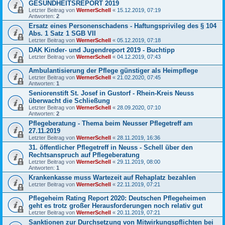
GESUNDHEITSREPORT 2019
Letzter Beitrag von
WernerSchell
«
15.12.2019, 07:19
Antworten:
2
Ersatz eines Personenschadens - Haftungsprivileg des § 104
Abs. 1 Satz 1 SGB VII
Letzter Beitrag von
WernerSchell
«
05.12.2019, 07:18
DAK Kinder- und Jugendreport 2019 - Buchtipp
Letzter Beitrag von
WernerSchell
«
04.12.2019, 07:43
Ambulantisierung der Pflege günstiger als Heimpflege
Letzter Beitrag von
WernerSchell
«
21.02.2020, 07:45
Antworten:
1
Seniorenstift St. Josef in Gustorf - Rhein-Kreis Neuss
überwacht die Schließung
Letzter Beitrag von
WernerSchell
«
28.09.2020, 07:10
Antworten:
2
Pflegeberatung - Thema beim Neusser Pflegetreff am
27.11.2019
Letzter Beitrag von
WernerSchell
«
28.11.2019, 16:36
31. öffentlicher Pflegetreff in Neuss - Schell über den
Rechtsanspruch auf Pflegeberatung
Letzter Beitrag von
WernerSchell
«
29.11.2019, 08:00
Antworten:
1
Krankenkasse muss Wartezeit auf Rehaplatz bezahlen
Letzter Beitrag von
WernerSchell
«
22.11.2019, 07:21
Pflegeheim Rating Report 2020: Deutschen Pflegeheimen
geht es trotz großer Herausforderungen noch relativ gut
Letzter Beitrag von
WernerSchell
«
20.11.2019, 07:21
Sanktionen zur Durchsetzung von Mitwirkungspflichten bei