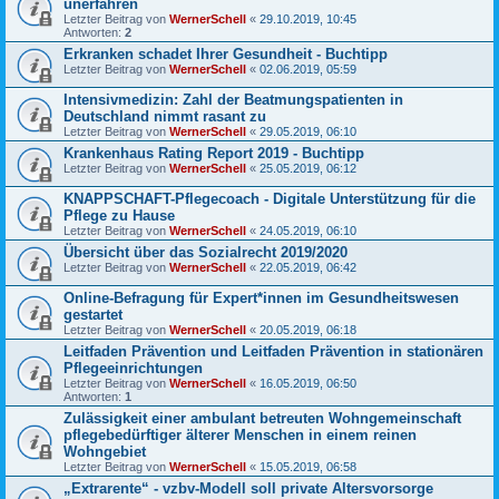
unerfahren
Letzter Beitrag von
WernerSchell
«
29.10.2019, 10:45
Antworten:
2
Erkranken schadet Ihrer Gesundheit - Buchtipp
Letzter Beitrag von
WernerSchell
«
02.06.2019, 05:59
Intensivmedizin: Zahl der Beatmungspatienten in
Deutschland nimmt rasant zu
Letzter Beitrag von
WernerSchell
«
29.05.2019, 06:10
Krankenhaus Rating Report 2019 - Buchtipp
Letzter Beitrag von
WernerSchell
«
25.05.2019, 06:12
KNAPPSCHAFT-Pflegecoach - Digitale Unterstützung für die
Pflege zu Hause
Letzter Beitrag von
WernerSchell
«
24.05.2019, 06:10
Übersicht über das Sozialrecht 2019/2020
Letzter Beitrag von
WernerSchell
«
22.05.2019, 06:42
Online-Befragung für Expert*innen im Gesundheitswesen
gestartet
Letzter Beitrag von
WernerSchell
«
20.05.2019, 06:18
Leitfaden Prävention und Leitfaden Prävention in stationären
Pflegeeinrichtungen
Letzter Beitrag von
WernerSchell
«
16.05.2019, 06:50
Antworten:
1
Zulässigkeit einer ambulant betreuten Wohngemeinschaft
pflegebedürftiger älterer Menschen in einem reinen
Wohngebiet
Letzter Beitrag von
WernerSchell
«
15.05.2019, 06:58
„Extrarente“ - vzbv-Modell soll private Altersvorsorge