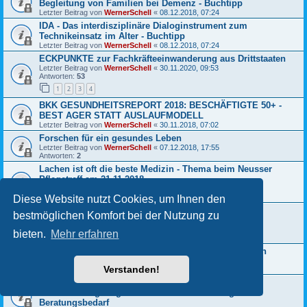
Begleitung von Familien bei Demenz - Buchtipp
Letzter Beitrag von
WernerSchell
«
08.12.2018, 07:24
IDA - Das interdisziplinäre Dialoginstrument zum
Technikeinsatz im Alter - Buchtipp
Letzter Beitrag von
WernerSchell
«
08.12.2018, 07:24
ECKPUNKTE zur Fachkräfteeinwanderung aus Drittstaaten
Letzter Beitrag von
WernerSchell
«
30.11.2020, 09:53
Antworten:
53
1
2
3
4
BKK GESUNDHEITSREPORT 2018: BESCHÄFTIGTE 50+ -
BEST AGER STATT AUSLAUFMODELL
Letzter Beitrag von
WernerSchell
«
30.11.2018, 07:02
Forschen für ein gesundes Leben
Letzter Beitrag von
WernerSchell
«
07.12.2018, 17:55
Antworten:
2
Lachen ist oft die beste Medizin - Thema beim Neusser
Pflegetreff am 21.11.2018
Letzter Beitrag von
WernerSchell
«
14.02.2022, 17:27
Antworten:
10
Diese Website nutzt Cookies, um Ihnen den
Internationaler Tag der Menschen mit Behinderung
bestmöglichen Komfort bei der Nutzung zu
03.12.2018
Letzter Beitrag von
WernerSchell
«
03.12.2018, 07:18
bieten.
Mehr erfahren
Antworten:
2
Hilfe für alte Menschen grundlegend weiterentwickeln
Letzter Beitrag von
WernerSchell
«
10.01.2020, 09:30
Verstanden!
Antworten:
4
Anforderungen an die Beratungspflicht von
Sozialleistungsträgern bei erkennbarem dringendem
Beratungsbedarf