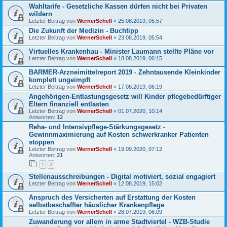
Wahltarife - Gesetzliche Kassen dürfen nicht bei Privaten
wildern
Letzter Beitrag von
WernerSchell
«
25.08.2019, 05:57
Die Zukunft der Medizin - Buchtipp
Letzter Beitrag von
WernerSchell
«
23.08.2019, 05:54
Virtuelles Krankenhau - Minister Laumann stellte Pläne vor
Letzter Beitrag von
WernerSchell
«
18.08.2019, 06:15
BARMER-Arzneimittelreport 2019 - Zehntausende Kleinkinder
komplett ungeimpft
Letzter Beitrag von
WernerSchell
«
17.08.2019, 06:19
Angehörigen-Entlastungsgesetz will Kinder pflegebedürftiger
Eltern finanziell entlasten
Letzter Beitrag von
WernerSchell
«
01.07.2020, 10:14
Antworten:
12
Reha- und Intensivpflege-Stärkungsgesetz -
Gewinnmaximierung auf Kosten schwerkranker Patienten
stoppen
Letzter Beitrag von
WernerSchell
«
19.09.2020, 07:12
Antworten:
21
1
2
Stellenausschreibungen - Digital motiviert, sozial engagiert
Letzter Beitrag von
WernerSchell
«
12.08.2019, 15:02
Anspruch des Versicherten auf Erstattung der Kosten
selbstbeschaffter häuslicher Krankenpflege
Letzter Beitrag von
WernerSchell
«
28.07.2019, 06:09
Zuwanderung vor allem in arme Stadtviertel - WZB-Studie