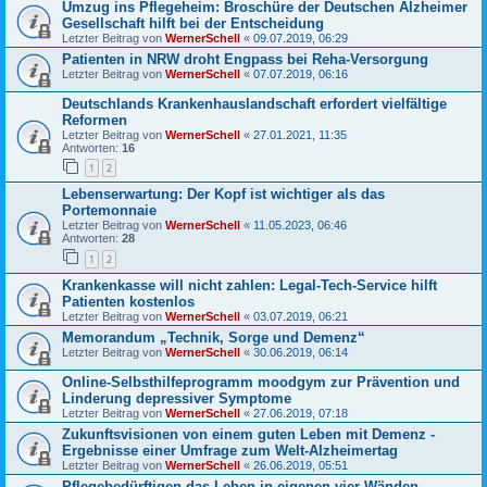
Umzug ins Pflegeheim: Broschüre der Deutschen Alzheimer
Gesellschaft hilft bei der Entscheidung
Letzter Beitrag von
WernerSchell
«
09.07.2019, 06:29
Patienten in NRW droht Engpass bei Reha-Versorgung
Letzter Beitrag von
WernerSchell
«
07.07.2019, 06:16
Deutschlands Krankenhauslandschaft erfordert vielfältige
Reformen
Letzter Beitrag von
WernerSchell
«
27.01.2021, 11:35
Antworten:
16
1
2
Lebenserwartung: Der Kopf ist wichtiger als das
Portemonnaie
Letzter Beitrag von
WernerSchell
«
11.05.2023, 06:46
Antworten:
28
1
2
Krankenkasse will nicht zahlen: Legal-Tech-Service hilft
Patienten kostenlos
Letzter Beitrag von
WernerSchell
«
03.07.2019, 06:21
Memorandum „Technik, Sorge und Demenz“
Letzter Beitrag von
WernerSchell
«
30.06.2019, 06:14
Online-Selbsthilfeprogramm moodgym zur Prävention und
Linderung depressiver Symptome
Letzter Beitrag von
WernerSchell
«
27.06.2019, 07:18
Zukunftsvisionen von einem guten Leben mit Demenz -
Ergebnisse einer Umfrage zum Welt-Alzheimertag
Letzter Beitrag von
WernerSchell
«
26.06.2019, 05:51
Pflegebedürftigen das Leben in eigenen vier Wänden