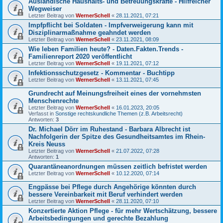
Ausländische Haushalts- und Betreuungskräfte - Hilfreicher
Wegweiser
Letzter Beitrag von
WernerSchell
«
28.11.2021, 07:21
Impfpflicht bei Soldaten - Impfverweigerung kann mit
Disziplinarmaßnahme geahndet werden
Letzter Beitrag von
WernerSchell
«
23.11.2021, 08:09
Wie leben Familien heute? - Daten.Fakten.Trends -
Familienreport 2020 veröffentlicht
Letzter Beitrag von
WernerSchell
«
19.11.2021, 07:12
Infektionsschutzgesetz - Kommentar - Buchtipp
Letzter Beitrag von
WernerSchell
«
13.11.2021, 07:45
Grundrecht auf Meinungsfreiheit eines der vornehmsten
Menschenrechte
Letzter Beitrag von
WernerSchell
«
16.01.2023, 20:05
Verfasst in
Sonstige rechtskundliche Themen (z.B. Arbeitsrecht)
Antworten:
3
Dr. Michael Dörr im Ruhestand - Barbara Albrecht ist
Nachfolgerin der Spitze des Gesundheitsamtes im Rhein-
Kreis Neuss
Letzter Beitrag von
WernerSchell
«
21.07.2022, 07:28
Antworten:
1
Quarantäneanordnungen müssen zeitlich befristet werden
Letzter Beitrag von
WernerSchell
«
10.12.2020, 07:14
Engpässe bei Pflege durch Angehörige könnten durch
bessere Vereinbarkeit mit Beruf verhindert werden
Letzter Beitrag von
WernerSchell
«
28.11.2020, 07:10
Konzertierte Aktion Pflege - für mehr Wertschätzung, bessere
Arbeitsbedingungen und gerechte Bezahlung