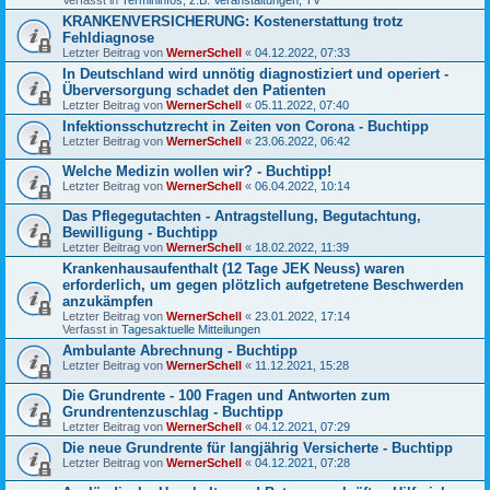
KRANKENVERSICHERUNG: Kostenerstattung trotz
Fehldiagnose
Letzter Beitrag von
WernerSchell
«
04.12.2022, 07:33
In Deutschland wird unnötig diagnostiziert und operiert -
Überversorgung schadet den Patienten
Letzter Beitrag von
WernerSchell
«
05.11.2022, 07:40
Infektionsschutzrecht in Zeiten von Corona - Buchtipp
Letzter Beitrag von
WernerSchell
«
23.06.2022, 06:42
Welche Medizin wollen wir? - Buchtipp!
Letzter Beitrag von
WernerSchell
«
06.04.2022, 10:14
Das Pflegegutachten - Antragstellung, Begutachtung,
Bewilligung - Buchtipp
Letzter Beitrag von
WernerSchell
«
18.02.2022, 11:39
Krankenhausaufenthalt (12 Tage JEK Neuss) waren
erforderlich, um gegen plötzlich aufgetretene Beschwerden
anzukämpfen
Letzter Beitrag von
WernerSchell
«
23.01.2022, 17:14
Verfasst in
Tagesaktuelle Mitteilungen
Ambulante Abrechnung - Buchtipp
Letzter Beitrag von
WernerSchell
«
11.12.2021, 15:28
Die Grundrente - 100 Fragen und Antworten zum
Grundrentenzuschlag - Buchtipp
Letzter Beitrag von
WernerSchell
«
04.12.2021, 07:29
Die neue Grundrente für langjährig Versicherte - Buchtipp
Letzter Beitrag von
WernerSchell
«
04.12.2021, 07:28