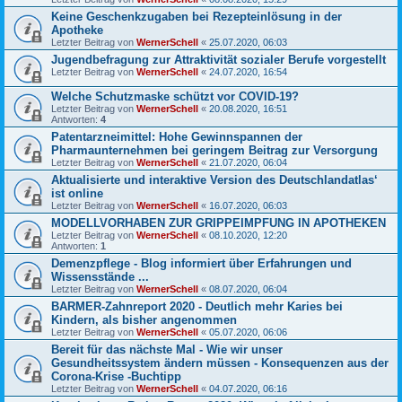
Keine Geschenkzugaben bei Rezepteinlösung in der
Apotheke
Letzter Beitrag von
WernerSchell
«
25.07.2020, 06:03
Jugendbefragung zur Attraktivität sozialer Berufe vorgestellt
Letzter Beitrag von
WernerSchell
«
24.07.2020, 16:54
Welche Schutzmaske schützt vor COVID-19?
Letzter Beitrag von
WernerSchell
«
20.08.2020, 16:51
Antworten:
4
Patentarzneimittel: Hohe Gewinnspannen der
Pharmaunternehmen bei geringem Beitrag zur Versorgung
Letzter Beitrag von
WernerSchell
«
21.07.2020, 06:04
Aktualisierte und interaktive Version des Deutschlandatlas‘
ist online
Letzter Beitrag von
WernerSchell
«
16.07.2020, 06:03
MODELLVORHABEN ZUR GRIPPEIMPFUNG IN APOTHEKEN
Letzter Beitrag von
WernerSchell
«
08.10.2020, 12:20
Antworten:
1
Demenzpflege - Blog informiert über Erfahrungen und
Wissensstände ...
Letzter Beitrag von
WernerSchell
«
08.07.2020, 06:04
BARMER-Zahnreport 2020 - Deutlich mehr Karies bei
Kindern, als bisher angenommen
Letzter Beitrag von
WernerSchell
«
05.07.2020, 06:06
Bereit für das nächste Mal - Wie wir unser
Gesundheitssystem ändern müssen - Konsequenzen aus der
Corona-Krise -Buchtipp
Letzter Beitrag von
WernerSchell
«
04.07.2020, 06:16