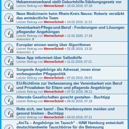
Hebammenverband stellt Geburtshilfe-Stärkungsgesetz vor
Letzter Beitrag von
WernerSchell
«
16.02.2019, 07:18
Neue Medizinerin beim Rhein-Kreis Neuss: Robertz verstärkt
das amtsärztliche Team
Letzter Beitrag von
WernerSchell
«
14.02.2019, 11:13
Vereinbarkeit-Pflege-und-Beruf - Forderungen und Lösungen
pflegender Angehörigen
Letzter Beitrag von
WernerSchell
«
12.02.2020, 17:18
Antworten:
9
Europäer wissen wenig über Algorithmen
Letzter Beitrag von
WernerSchell
«
02.05.2019, 13:32
Antworten:
1
Neue App informiert über Selbsthilfe
Letzter Beitrag von
WernerSchell
«
11.02.2019, 07:21
Sorgende Angehörige als Adressat_innen einer
vorbeugenden Pflegepolitik
Letzter Beitrag von
WernerSchell
«
07.02.2019, 09:03
EU-Richtlinie zur Verbesserung der Vereinbarkeit von Beruf
und Privatleben für Eltern und pflegende Angehörige
Letzter Beitrag von
WernerSchell
«
07.02.2019, 08:12
Alternde Gesellschaften gerecht gestalten - Buchtipp
Letzter Beitrag von
WernerSchell
«
06.02.2019, 07:18
Rette sich, wer kann! - Das Krankensystem meiden und
gesund bleiben - Buchtipp
Letzter Beitrag von
WernerSchell
«
04.02.2019, 07:21
„AniTa – Angehörige im Tausch“ - HAW Hamburg entwickelt
deutschlandweite Tauschbörse für die Betreuung