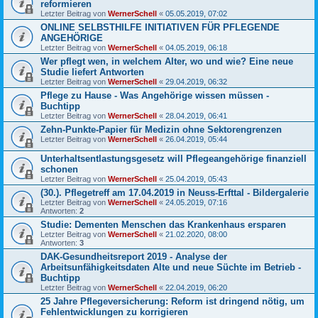
reformieren
Letzter Beitrag von
WernerSchell
«
05.05.2019, 07:02
ONLINE SELBSTHILFE INITIATIVEN FÜR PFLEGENDE
ANGEHÖRIGE
Letzter Beitrag von
WernerSchell
«
04.05.2019, 06:18
Wer pflegt wen, in welchem Alter, wo und wie? Eine neue
Studie liefert Antworten
Letzter Beitrag von
WernerSchell
«
29.04.2019, 06:32
Pflege zu Hause - Was Angehörige wissen müssen -
Buchtipp
Letzter Beitrag von
WernerSchell
«
28.04.2019, 06:41
Zehn-Punkte-Papier für Medizin ohne Sektorengrenzen
Letzter Beitrag von
WernerSchell
«
26.04.2019, 05:44
Unterhaltsentlastungsgesetz will Pflegeangehörige finanziell
schonen
Letzter Beitrag von
WernerSchell
«
25.04.2019, 05:43
(30.). Pflegetreff am 17.04.2019 in Neuss-Erfttal - Bildergalerie
Letzter Beitrag von
WernerSchell
«
24.05.2019, 07:16
Antworten:
2
Studie: Dementen Menschen das Krankenhaus ersparen
Letzter Beitrag von
WernerSchell
«
21.02.2020, 08:00
Antworten:
3
DAK-Gesundheitsreport 2019 - Analyse der
Arbeitsunfähigkeitsdaten Alte und neue Süchte im Betrieb -
Buchtipp
Letzter Beitrag von
WernerSchell
«
22.04.2019, 06:20
25 Jahre Pflegeversicherung: Reform ist dringend nötig, um
Fehlentwicklungen zu korrigieren