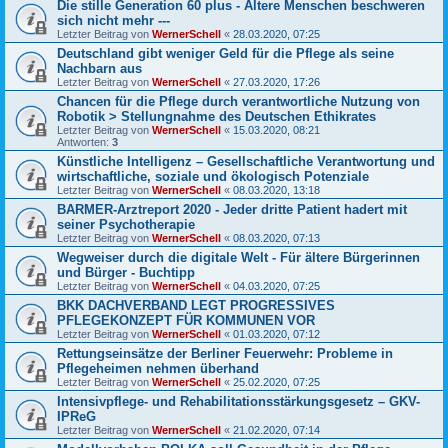
Die stille Generation 60 plus - Ältere Menschen beschweren
sich nicht mehr ---
Letzter Beitrag von
WernerSchell
«
28.03.2020, 07:25
Deutschland gibt weniger Geld für die Pflege als seine
Nachbarn aus
Letzter Beitrag von
WernerSchell
«
27.03.2020, 17:26
Chancen für die Pflege durch verantwortliche Nutzung von
Robotik > Stellungnahme des Deutschen Ethikrates
Letzter Beitrag von
WernerSchell
«
15.03.2020, 08:21
Antworten:
3
Künstliche Intelligenz – Gesellschaftliche Verantwortung und
wirtschaftliche, soziale und ökologisch Potenziale
Letzter Beitrag von
WernerSchell
«
08.03.2020, 13:18
BARMER-Arztreport 2020 - Jeder dritte Patient hadert mit
seiner Psychotherapie
Letzter Beitrag von
WernerSchell
«
08.03.2020, 07:13
Wegweiser durch die digitale Welt - Für ältere Bürgerinnen
und Bürger - Buchtipp
Letzter Beitrag von
WernerSchell
«
04.03.2020, 07:25
BKK DACHVERBAND LEGT PROGRESSIVES
PFLEGEKONZEPT FÜR KOMMUNEN VOR
Letzter Beitrag von
WernerSchell
«
01.03.2020, 07:12
Rettungseinsätze der Berliner Feuerwehr: Probleme in
Pflegeheimen nehmen überhand
Letzter Beitrag von
WernerSchell
«
25.02.2020, 07:25
Intensivpflege- und Rehabilitationsstärkungsgesetz – GKV-
IPReG
Letzter Beitrag von
WernerSchell
«
21.02.2020, 07:14