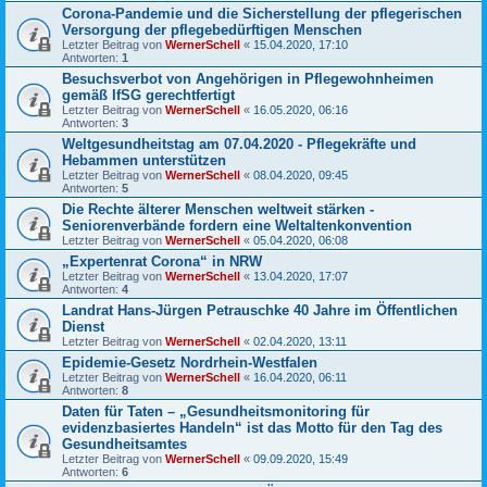
Corona-Pandemie und die Sicherstellung der pflegerischen
Versorgung der pflegebedürftigen Menschen
Letzter Beitrag von
WernerSchell
«
15.04.2020, 17:10
Antworten:
1
Besuchsverbot von Angehörigen in Pflegewohnheimen
gemäß IfSG gerechtfertigt
Letzter Beitrag von
WernerSchell
«
16.05.2020, 06:16
Antworten:
3
Weltgesundheitstag am 07.04.2020 - Pflegekräfte und
Hebammen unterstützen
Letzter Beitrag von
WernerSchell
«
08.04.2020, 09:45
Antworten:
5
Die Rechte älterer Menschen weltweit stärken -
Seniorenverbände fordern eine Weltaltenkonvention
Letzter Beitrag von
WernerSchell
«
05.04.2020, 06:08
„Expertenrat Corona“ in NRW
Letzter Beitrag von
WernerSchell
«
13.04.2020, 17:07
Antworten:
4
Landrat Hans-Jürgen Petrauschke 40 Jahre im Öffentlichen
Dienst
Letzter Beitrag von
WernerSchell
«
02.04.2020, 13:11
Epidemie-Gesetz Nordrhein-Westfalen
Letzter Beitrag von
WernerSchell
«
16.04.2020, 06:11
Antworten:
8
Daten für Taten – „Gesundheitsmonitoring für
evidenzbasiertes Handeln“ ist das Motto für den Tag des
Gesundheitsamtes
Letzter Beitrag von
WernerSchell
«
09.09.2020, 15:49
Antworten:
6