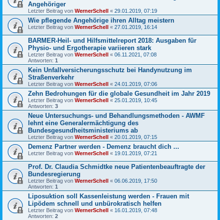
Angehöriger
Letzter Beitrag von
WernerSchell
«
29.01.2019, 07:19
Wie pflegende Angehörige ihren Alltag meistern
Letzter Beitrag von
WernerSchell
«
27.01.2019, 16:14
BARMER-Heil- und Hilfsmittelreport 2018: Ausgaben für
Physio- und Ergotherapie variieren stark
Letzter Beitrag von
WernerSchell
«
06.11.2021, 07:08
Antworten:
1
Kein Unfallversicherungsschutz bei Handynutzung im
Straßenverkehr
Letzter Beitrag von
WernerSchell
«
24.01.2019, 07:06
Zehn Bedrohungen für die globale Gesundheit im Jahr 2019
Letzter Beitrag von
WernerSchell
«
25.01.2019, 10:45
Antworten:
3
Neue Untersuchungs- und Behandlungsmethoden - AWMF
lehnt eine Generalermächtigung des
Bundesgesundheitsministeriums ab
Letzter Beitrag von
WernerSchell
«
20.01.2019, 07:15
Demenz Partner werden - Demenz braucht dich ...
Letzter Beitrag von
WernerSchell
«
19.01.2019, 07:21
Prof. Dr. Claudia Schmidtke neue Patientenbeauftragte der
Bundesregierung
Letzter Beitrag von
WernerSchell
«
06.06.2019, 17:50
Antworten:
1
Liposuktion soll Kassenleistung werden - Frauen mit
Lipödem schnell und unbürokratisch helfen
Letzter Beitrag von
WernerSchell
«
16.01.2019, 07:48
Antworten:
2