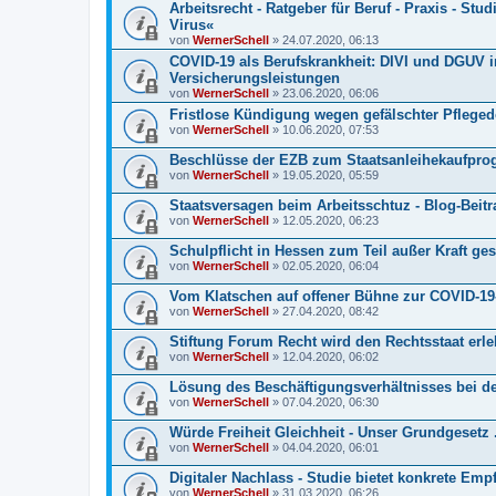
Arbeitsrecht - Ratgeber für Beruf - Praxis - Stu
Virus«
von
WernerSchell
» 24.07.2020, 06:13
COVID-19 als Berufskrankheit: DIVI und DGUV 
Versicherungsleistungen
von
WernerSchell
» 23.06.2020, 06:06
Fristlose Kündigung wegen gefälschter Pflege
von
WernerSchell
» 10.06.2020, 07:53
Beschlüsse der EZB zum Staatsanleihekaufpr
von
WernerSchell
» 19.05.2020, 05:59
Staatsversagen beim Arbeitsschtuz - Blog-Beitra
von
WernerSchell
» 12.05.2020, 06:23
Schulpflicht in Hessen zum Teil außer Kraft ges
von
WernerSchell
» 02.05.2020, 06:04
Vom Klatschen auf offener Bühne zur COVID-19
von
WernerSchell
» 27.04.2020, 08:42
Stiftung Forum Recht wird den Rechtsstaat erle
von
WernerSchell
» 12.04.2020, 06:02
Lösung des Beschäftigungsverhältnisses bei d
von
WernerSchell
» 07.04.2020, 06:30
Würde Freiheit Gleichheit - Unser Grundgesetz 
von
WernerSchell
» 04.04.2020, 06:01
Digitaler Nachlass - Studie bietet konkrete Em
von
WernerSchell
» 31.03.2020, 06:26