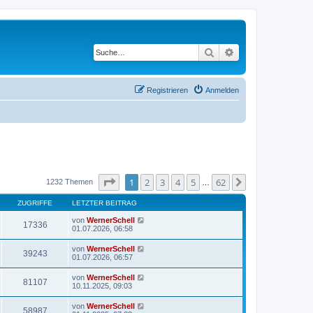
Suche
Erweiterte Suche
Registrieren
Anmelden
Seite
1
von
62
1
2
3
4
5
62
Nächste
1232 Themen
…
ZUGRIFFE
LETZTER BEITRAG
von
WernerSchell
17336
01.07.2026, 06:58
von
WernerSchell
39243
01.07.2026, 06:57
von
WernerSchell
81107
10.11.2025, 09:03
von
WernerSchell
58987