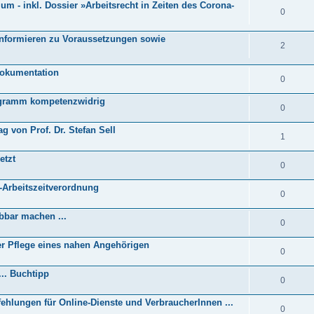
dium - inkl. Dossier »Arbeitsrecht in Zeiten des Corona-
0
informieren zu Voraussetzungen sowie
2
dokumentation
0
ogramm kompetenzwidrig
0
g von Prof. Dr. Stefan Sell
1
etzt
0
-Arbeitszeitverordnung
0
bbar machen ...
0
er Pflege eines nahen Angehörigen
0
... Buchtipp
0
pfehlungen für Online-Dienste und VerbraucherInnen ...
0