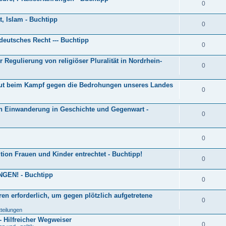
0
t, Islam - Buchtipp
0
deutsches Recht --- Buchtipp
0
r Regulierung von religiöser Pluralität in Nordrhein-
0
ut beim Kampf gegen die Bedrohungen unseres Landes
0
on Einwanderung in Geschichte und Gegenwart -
0
0
ition Frauen und Kinder entrechtet - Buchtipp!
0
EN! - Buchtipp
0
en erforderlich, um gegen plötzlich aufgetretene
0
tteilungen
- Hilfreicher Wegweiser
0