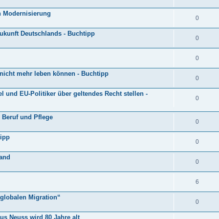
h Modernisierung
0
Zukunft Deutschlands - Buchtipp
0
0
 nicht mehr leben können - Buchtipp
0
l und EU-Politiker über geltendes Recht stellen -
0
n Beruf und Pflege
0
tipp
0
tand
0
6
 globalen Migration“
0
us Neuss wird 80 Jahre alt