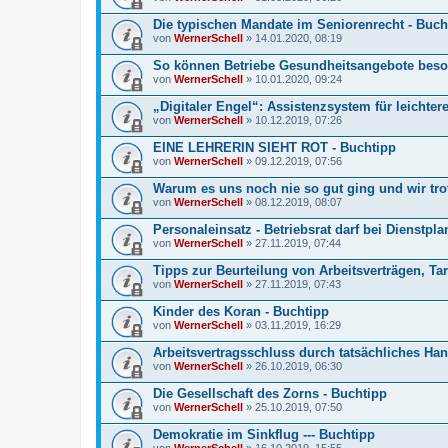
Die typischen Mandate im Seniorenrecht - Buch
von
WernerSchell
» 14.01.2020, 08:19
So können Betriebe Gesundheitsangebote bes
von
WernerSchell
» 10.01.2020, 09:24
„Digitaler Engel“: Assistenzsystem für leichtere
von
WernerSchell
» 10.12.2019, 07:26
EINE LEHRERIN SIEHT ROT - Buchtipp
von
WernerSchell
» 09.12.2019, 07:56
Warum es uns noch nie so gut ging und wir tro
von
WernerSchell
» 08.12.2019, 08:07
Personaleinsatz - Betriebsrat darf bei Dienstpl
von
WernerSchell
» 27.11.2019, 07:44
Tipps zur Beurteilung von Arbeitsverträgen, Ta
von
WernerSchell
» 27.11.2019, 07:43
Kinder des Koran - Buchtipp
von
WernerSchell
» 03.11.2019, 16:29
Arbeitsvertragsschluss durch tatsächliches Ha
von
WernerSchell
» 26.10.2019, 06:30
Die Gesellschaft des Zorns - Buchtipp
von
WernerSchell
» 25.10.2019, 07:50
Demokratie im Sinkflug --- Buchtipp