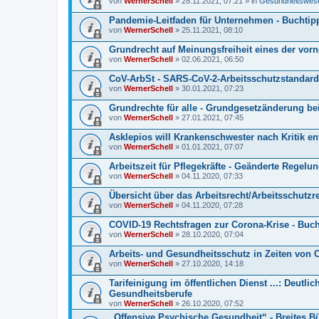
von
WernerSchell
» 28.11.2021, 07:21 » in
Gesundheitswesen
Pandemie-Leitfaden für Unternehmen - Buchtip
von
WernerSchell
» 25.11.2021, 08:10
Grundrecht auf Meinungsfreiheit eines der vo
von
WernerSchell
» 02.06.2021, 06:50
CoV-ArbSt - SARS-CoV-2-Arbeitsschutzstandard
von
WernerSchell
» 30.01.2021, 07:23
Grundrechte für alle - Grundgesetzänderung bei
von
WernerSchell
» 27.01.2021, 07:45
Asklepios will Krankenschwester nach Kritik en
von
WernerSchell
» 01.01.2021, 07:07
Arbeitszeit für Pflegekräfte - Geänderte Regel
von
WernerSchell
» 04.11.2020, 07:33
Übersicht über das Arbeitsrecht/Arbeitsschutzr
von
WernerSchell
» 04.11.2020, 07:28
COVID-19 Rechtsfragen zur Corona-Krise - Buch
von
WernerSchell
» 28.10.2020, 07:04
Arbeits- und Gesundheitsschutz in Zeiten von 
von
WernerSchell
» 27.10.2020, 14:18
Tarifeinigung im öffentlichen Dienst ...: Deut
Gesundheitsberufe
von
WernerSchell
» 26.10.2020, 07:52
„Offensive Psychische Gesundheit“ - Breites B