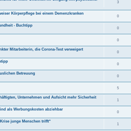
3
weiser Körperpflege bei einem Demenzkranken
0
undheit - Buchtipp
0
0
ter Mitarbeiterin, die Corona-Test verweigert
0
htipp
0
äuslichen Betreuung
0
5
häftigten, Unternehmen und Aufsicht mehr Sicherheit
1
sind als Werbungskosten abziehbar
0
Krise junge Menschen trifft“
1