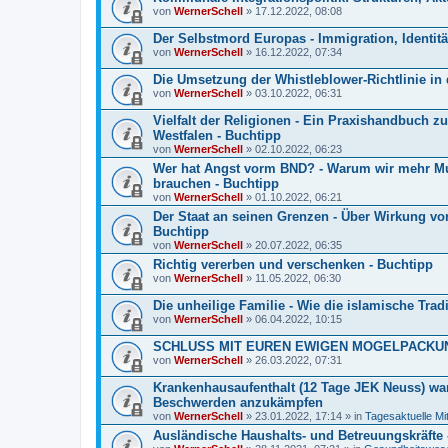
von
WernerSchell
» 17.12.2022, 08:08
Der Selbstmord Europas - Immigration, Identitä
von
WernerSchell
» 16.12.2022, 07:34
Die Umsetzung der Whistleblower-Richtlinie in 
von
WernerSchell
» 03.10.2022, 06:31
Vielfalt der Religionen - Ein Praxishandbuch zu
Westfalen - Buchtipp
von
WernerSchell
» 02.10.2022, 06:23
Wer hat Angst vorm BND? - Warum wir mehr M
brauchen - Buchtipp
von
WernerSchell
» 01.10.2022, 06:21
Der Staat an seinen Grenzen - Über Wirkung v
Buchtipp
von
WernerSchell
» 20.07.2022, 06:35
Richtig vererben und verschenken - Buchtipp
von
WernerSchell
» 11.05.2022, 06:30
Die unheilige Familie - Wie die islamische Trad
von
WernerSchell
» 06.04.2022, 10:15
SCHLUSS MIT EUREN EWIGEN MOGELPACKUNG
von
WernerSchell
» 26.03.2022, 07:31
Krankenhausaufenthalt (12 Tage JEK Neuss) war
Beschwerden anzukämpfen
von
WernerSchell
» 23.01.2022, 17:14 » in
Tagesaktuelle Mi
Ausländische Haushalts- und Betreuungskräfte 