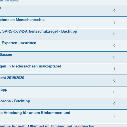
 und –politik
p
0
rnehmsten Menschenrechte
3
, SARS-CoV-2-Arbeitsschutzregel - Buchtipp
0
 Experten umstritten
0
tlassen
0
ungen in Niedersachsen inakzeptabel
1
echt 2019/2020
0
tipp
0
Corona - Buchtipp
0
liche Anhebung für untere Einkommen und
5
ündnis für mehr Offenheit im Umgang mit psychischer