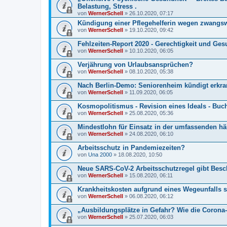
Belastung, Stress .
von
WernerSchell
» 26.10.2020, 07:17
Kündigung einer Pflegehelferin wegen zwangs
von
WernerSchell
» 19.10.2020, 09:42
Fehlzeiten-Report 2020 - Gerechtigkeit und Ges
von
WernerSchell
» 10.10.2020, 06:05
Verjährung von Urlaubsansprüchen?
von
WernerSchell
» 08.10.2020, 05:38
Nach Berlin-Demo: Seniorenheim kündigt erkrank
von
WernerSchell
» 11.09.2020, 06:05
Kosmopolitismus - Revision eines Ideals - Buc
von
WernerSchell
» 25.08.2020, 05:36
Mindestlohn für Einsatz in der umfassenden h
von
WernerSchell
» 24.08.2020, 06:10
Arbeitsschutz in Pandemiezeiten?
von
Una 2000
» 18.08.2020, 10:50
Neue SARS-CoV-2 Arbeitsschutzregel gibt Besc
von
WernerSchell
» 15.08.2020, 06:11
Krankheitskosten aufgrund eines Wegeunfalls 
von
WernerSchell
» 06.08.2020, 06:12
„Ausbildungsplätze in Gefahr? Wie die Corona-
von
WernerSchell
» 25.07.2020, 06:03