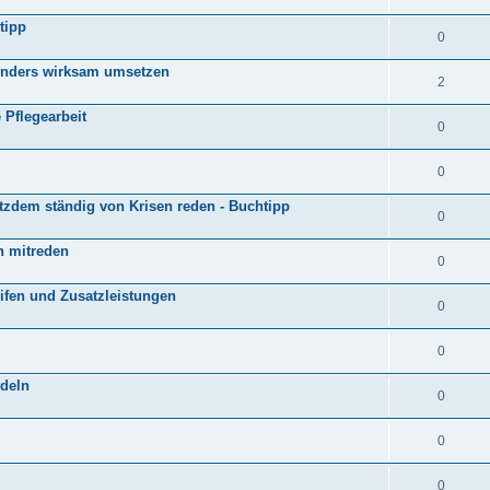
tipp
0
onders wirksam umsetzen
2
 Pflegearbeit
0
0
tzdem ständig von Krisen reden - Buchtipp
0
an mitreden
0
rifen und Zusatzleistungen
0
0
ndeln
0
0
0