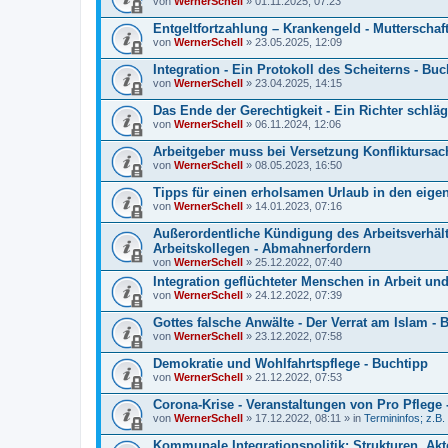
von
WernerSchell
» 01.11.2025, 07:23
Entgeltfortzahlung – Krankengeld - Mutterschaft
von
WernerSchell
» 23.05.2025, 12:09
Integration - Ein Protokoll des Scheiterns - Buc
von
WernerSchell
» 23.04.2025, 14:15
Das Ende der Gerechtigkeit - Ein Richter schlä
von
WernerSchell
» 06.11.2024, 12:06
Arbeitgeber muss bei Versetzung Konfliktursach
von
WernerSchell
» 08.05.2023, 16:50
Tipps für einen erholsamen Urlaub in den eigen
von
WernerSchell
» 14.01.2023, 07:16
Außerordentliche Kündigung des Arbeitsverhäl
Arbeitskollegen - Abmahnerfordern
von
WernerSchell
» 25.12.2022, 07:40
Integration geflüchteter Menschen in Arbeit un
von
WernerSchell
» 24.12.2022, 07:39
Gottes falsche Anwälte - Der Verrat am Islam - 
von
WernerSchell
» 23.12.2022, 07:58
Demokratie und Wohlfahrtspflege - Buchtipp
von
WernerSchell
» 21.12.2022, 07:53
Corona-Krise - Veranstaltungen von Pro Pflege -
von
WernerSchell
» 17.12.2022, 08:11 » in
Termininfos; z.B.
Kommunale Integrationspolitik: Strukturen, Akt