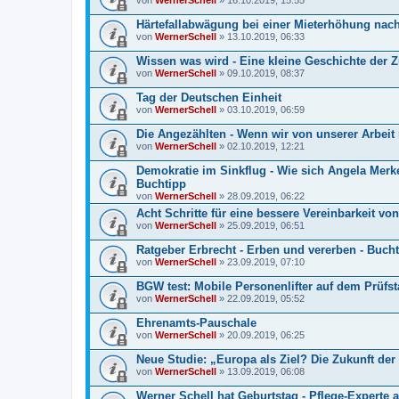
von
WernerSchell
» 16.10.2019, 15:55
Härtefallabwägung bei einer Mieterhöhung nac
von
WernerSchell
» 13.10.2019, 06:33
Wissen was wird - Eine kleine Geschichte der 
von
WernerSchell
» 09.10.2019, 08:37
Tag der Deutschen Einheit
von
WernerSchell
» 03.10.2019, 06:59
Die Angezählten - Wenn wir von unserer Arbeit
von
WernerSchell
» 02.10.2019, 12:21
Demokratie im Sinkflug - Wie sich Angela Merke
Buchtipp
von
WernerSchell
» 28.09.2019, 06:22
Acht Schritte für eine bessere Vereinbarkeit vo
von
WernerSchell
» 25.09.2019, 06:51
Ratgeber Erbrecht - Erben und vererben - Buch
von
WernerSchell
» 23.09.2019, 07:10
BGW test: Mobile Personenlifter auf dem Prüfs
von
WernerSchell
» 22.09.2019, 05:52
Ehrenamts-Pauschale
von
WernerSchell
» 20.09.2019, 06:25
Neue Studie: „Europa als Ziel? Die Zukunft der
von
WernerSchell
» 13.09.2019, 06:08
Werner Schell hat Geburtstag - Pflege-Experte a