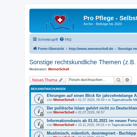
Pro Pflege - Selbs
Archiv - Beiträge bis 2020
Schnellzugriff
FAQ
Foren-Übersicht
http://www.wernerschell.de
Sonstige re
Sonstige rechtskundliche Themen (z.B. 
Moderator:
WernerSchell
Suche
Erw
Neues Thema
BEKANNTMACHUNGEN
Ehrungen auf einen Blick für jahrzehntelange A
von
WernerSchell
» 01.07.2026, 06:58 » in
Tagesaktuelle Mi
Der politische Islam gehört nicht zu Deutschlan
von
WernerSchell
» 01.07.2026, 06:57
Informationsbasis ab 01.01.2021 im neuen Foru
von
WernerSchell
» 10.11.2025, 09:03 » in
Tagesaktuelle Mit
Muslimisch, männlich, desintegriert - Buchtipp