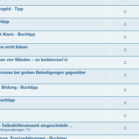
sgeld - Tipp
0
htipp
0
gt Alarm - Buchtipp
0
e nicht klären
0
en vier Wänden – so funktioniert´s!
0
tnisses bei groben Beleidigungen gegenüber
0
d Bildung - Buchtipp
0
Buchtipp
0
0
 Selbsthilfenetzwerk eingeschränkt ...
0
 Veranstaltungen, TV
eure, Praxiserfahrungen - Buchtipp