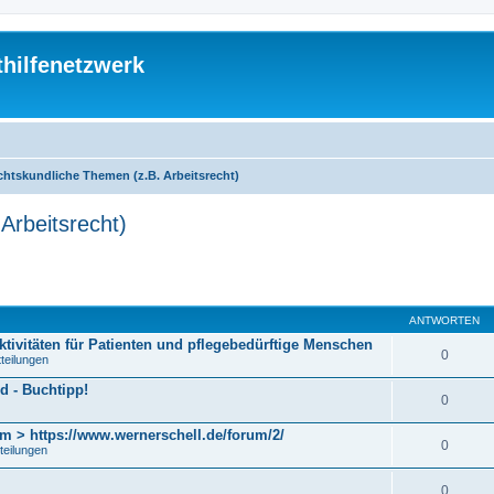
thilfenetzwerk
chtskundliche Themen (z.B. Arbeitsrecht)
Arbeitsrecht)
eiterte Suche
ANTWORTEN
ktivitäten für Patienten und pflegebedürftige Menschen
0
tteilungen
d - Buchtipp!
0
m > https://www.wernerschell.de/forum/2/
0
teilungen
0