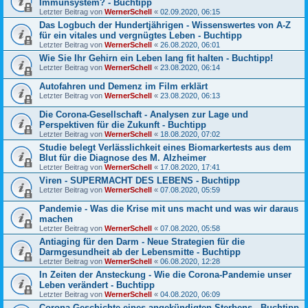
Immunsystem? - Buchtipp
Letzter Beitrag von
WernerSchell
«
02.09.2020, 06:15
Das Logbuch der Hundertjährigen - Wissenswertes von A-Z
für ein vitales und vergnügtes Leben - Buchtipp
Letzter Beitrag von
WernerSchell
«
26.08.2020, 06:01
Wie Sie Ihr Gehirn ein Leben lang fit halten - Buchtipp!
Letzter Beitrag von
WernerSchell
«
23.08.2020, 06:14
Autofahren und Demenz im Film erklärt
Letzter Beitrag von
WernerSchell
«
23.08.2020, 06:13
Die Corona-Gesellschaft - Analysen zur Lage und
Perspektiven für die Zukunft - Buchtipp
Letzter Beitrag von
WernerSchell
«
18.08.2020, 07:02
Studie belegt Verlässlichkeit eines Biomarkertests aus dem
Blut für die Diagnose des M. Alzheimer
Letzter Beitrag von
WernerSchell
«
17.08.2020, 17:41
Viren - SUPERMACHT DES LEBENS - Buchtipp
Letzter Beitrag von
WernerSchell
«
07.08.2020, 05:59
Pandemie - Was die Krise mit uns macht und was wir daraus
machen
Letzter Beitrag von
WernerSchell
«
07.08.2020, 05:58
Antiaging für den Darm - Neue Strategien für die
Darmgesundheit ab der Lebensmitte - Buchtipp
Letzter Beitrag von
WernerSchell
«
06.08.2020, 12:28
In Zeiten der Ansteckung - Wie die Corona-Pandemie unser
Leben verändert - Buchtipp
Letzter Beitrag von
WernerSchell
«
04.08.2020, 06:09
Corona Geschichte eines angekündigten Sterbens - Buchtipp