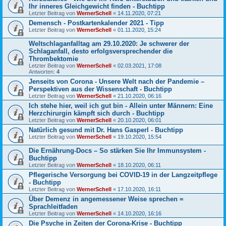
Ihr inneres Gleichgewicht finden - Buchtipp
Letzter Beitrag von
WernerSchell
«
14.11.2020, 07:21
Demensch - Postkartenkalender 2021 - Tipp
Letzter Beitrag von
WernerSchell
«
01.11.2020, 15:24
Weltschlaganfalltag am 29.10.2020: Je schwerer der
Schlaganfall, desto erfolgsversprechender die
Thrombektomie
Letzter Beitrag von
WernerSchell
«
02.03.2021, 17:08
Antworten:
4
Jenseits von Corona - Unsere Welt nach der Pandemie –
Perspektiven aus der Wissenschaft - Buchtipp
Letzter Beitrag von
WernerSchell
«
21.10.2020, 06:16
Ich stehe hier, weil ich gut bin - Allein unter Männern: Eine
Herzchirurgin kämpft sich durch - Buchtipp
Letzter Beitrag von
WernerSchell
«
20.10.2020, 06:01
Natürlich gesund mit Dr. Hans Gasperl - Buchtipp
Letzter Beitrag von
WernerSchell
«
19.10.2020, 15:54
Die Ernährung-Docs – So stärken Sie Ihr Immunsystem -
Buchtipp
Letzter Beitrag von
WernerSchell
«
18.10.2020, 06:11
Pflegerische Versorgung bei COVID-19 in der Langzeitpflege
- Buchtipp
Letzter Beitrag von
WernerSchell
«
17.10.2020, 16:11
Über Demenz in angemessener Weise sprechen =
Sprachleitfaden
Letzter Beitrag von
WernerSchell
«
14.10.2020, 16:16
Die Psyche in Zeiten der Corona-Krise - Buchtipp