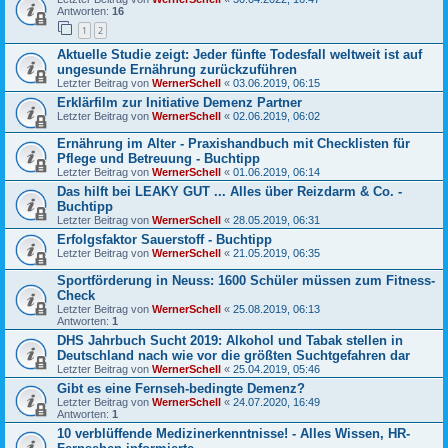
Antworten:
16
1
2
Aktuelle Studie zeigt: Jeder fünfte Todesfall weltweit ist auf
ungesunde Ernährung zurückzuführen
Letzter Beitrag von
WernerSchell
«
03.06.2019, 06:15
Erklärfilm zur Initiative Demenz Partner
Letzter Beitrag von
WernerSchell
«
02.06.2019, 06:02
Ernährung im Alter - Praxishandbuch mit Checklisten für
Pflege und Betreuung - Buchtipp
Letzter Beitrag von
WernerSchell
«
01.06.2019, 06:14
Das hilft bei LEAKY GUT ... Alles über Reizdarm & Co. -
Buchtipp
Letzter Beitrag von
WernerSchell
«
28.05.2019, 06:31
Erfolgsfaktor Sauerstoff - Buchtipp
Letzter Beitrag von
WernerSchell
«
21.05.2019, 06:35
Sportförderung in Neuss: 1600 Schüler müssen zum Fitness-
Check
Letzter Beitrag von
WernerSchell
«
25.08.2019, 06:13
Antworten:
1
DHS Jahrbuch Sucht 2019: Alkohol und Tabak stellen in
Deutschland nach wie vor die größten Suchtgefahren dar
Letzter Beitrag von
WernerSchell
«
25.04.2019, 05:46
Gibt es eine Fernseh-bedingte Demenz?
Letzter Beitrag von
WernerSchell
«
24.07.2020, 16:49
Antworten:
1
10 verblüffende Medizinerkenntnisse! - Alles Wissen, HR-