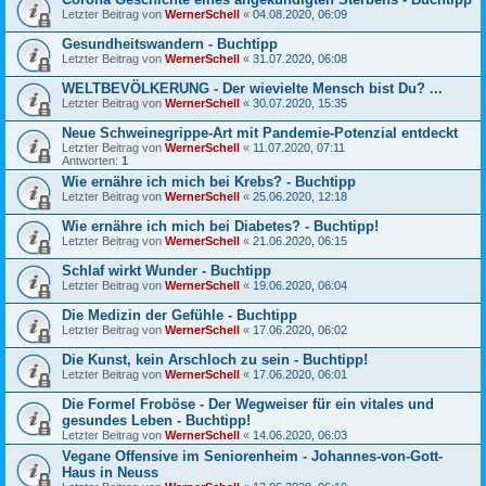
Letzter Beitrag von
WernerSchell
«
04.08.2020, 06:09
Gesundheitswandern - Buchtipp
Letzter Beitrag von
WernerSchell
«
31.07.2020, 06:08
WELTBEVÖLKERUNG - Der wievielte Mensch bist Du? ...
Letzter Beitrag von
WernerSchell
«
30.07.2020, 15:35
Neue Schweinegrippe-Art mit Pandemie-Potenzial entdeckt
Letzter Beitrag von
WernerSchell
«
11.07.2020, 07:11
Antworten:
1
Wie ernähre ich mich bei Krebs? - Buchtipp
Letzter Beitrag von
WernerSchell
«
25.06.2020, 12:18
Wie ernähre ich mich bei Diabetes? - Buchtipp!
Letzter Beitrag von
WernerSchell
«
21.06.2020, 06:15
Schlaf wirkt Wunder - Buchtipp
Letzter Beitrag von
WernerSchell
«
19.06.2020, 06:04
Die Medizin der Gefühle - Buchtipp
Letzter Beitrag von
WernerSchell
«
17.06.2020, 06:02
Die Kunst, kein Arschloch zu sein - Buchtipp!
Letzter Beitrag von
WernerSchell
«
17.06.2020, 06:01
Die Formel Froböse - Der Wegweiser für ein vitales und
gesundes Leben - Buchtipp!
Letzter Beitrag von
WernerSchell
«
14.06.2020, 06:03
Vegane Offensive im Seniorenheim - Johannes-von-Gott-
Haus in Neuss