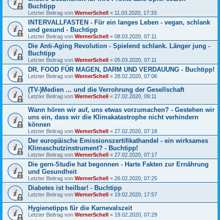
Buchtipp
Letzter Beitrag von
WernerSchell
«
11.03.2020, 17:33
INTERVALLFASTEN - Für ein langes Leben - vegan, schlank
und gesund - Buchtipp
Letzter Beitrag von
WernerSchell
«
08.03.2020, 07:11
Die Anti-Aging Revolution - Spielend schlank. Länger jung -
Buchtipp
Letzter Beitrag von
WernerSchell
«
05.03.2020, 07:11
DR. FOOD FÜR MAGEN, DARM UND VERDAUUNG - Buchtipp!
Letzter Beitrag von
WernerSchell
«
28.02.2020, 07:06
(TV-)Medien ... und die Verrohrung der Gesellschaft
Letzter Beitrag von
WernerSchell
«
27.02.2020, 09:11
Wann hören wir auf, uns etwas vorzumachen? - Gestehen wir
uns ein, dass wir die Klimakatastrophe nicht verhindern
können
Letzter Beitrag von
WernerSchell
«
27.02.2020, 07:18
Der europäische Emissionszertifikathandel - ein wirksames
Klimaschutzinstrument? - Buchtipp!
Letzter Beitrag von
WernerSchell
«
27.02.2020, 07:17
Die gern-Studie hat begonnen - Harte Fakten zur Ernährung
und Gesundheit
Letzter Beitrag von
WernerSchell
«
26.02.2020, 07:25
Diabetes ist heilbar! - Buchtipp
Letzter Beitrag von
WernerSchell
«
19.02.2020, 17:57
Hygienetipps für die Karnevalszeit
Letzter Beitrag von
WernerSchell
«
19.02.2020, 07:29