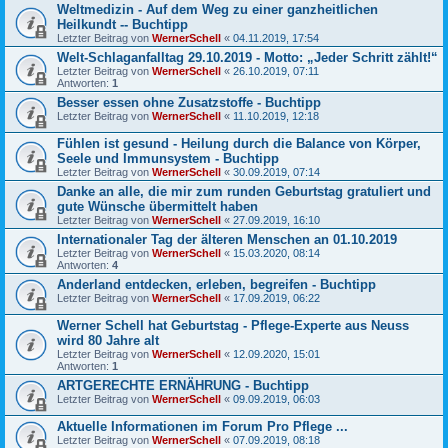
Weltmedizin - Auf dem Weg zu einer ganzheitlichen
Heilkundt -- Buchtipp
Letzter Beitrag von
WernerSchell
«
04.11.2019, 17:54
Welt-Schlaganfalltag 29.10.2019 - Motto: „Jeder Schritt zählt!“
Letzter Beitrag von
WernerSchell
«
26.10.2019, 07:11
Antworten:
1
Besser essen ohne Zusatzstoffe - Buchtipp
Letzter Beitrag von
WernerSchell
«
11.10.2019, 12:18
Fühlen ist gesund - Heilung durch die Balance von Körper,
Seele und Immunsystem - Buchtipp
Letzter Beitrag von
WernerSchell
«
30.09.2019, 07:14
Danke an alle, die mir zum runden Geburtstag gratuliert und
gute Wünsche übermittelt haben
Letzter Beitrag von
WernerSchell
«
27.09.2019, 16:10
Internationaler Tag der älteren Menschen an 01.10.2019
Letzter Beitrag von
WernerSchell
«
15.03.2020, 08:14
Antworten:
4
Anderland entdecken, erleben, begreifen - Buchtipp
Letzter Beitrag von
WernerSchell
«
17.09.2019, 06:22
Werner Schell hat Geburtstag - Pflege-Experte aus Neuss
wird 80 Jahre alt
Letzter Beitrag von
WernerSchell
«
12.09.2020, 15:01
Antworten:
1
ARTGERECHTE ERNÄHRUNG - Buchtipp
Letzter Beitrag von
WernerSchell
«
09.09.2019, 06:03
Aktuelle Informationen im Forum Pro Pflege ...
Letzter Beitrag von
WernerSchell
«
07.09.2019, 08:18