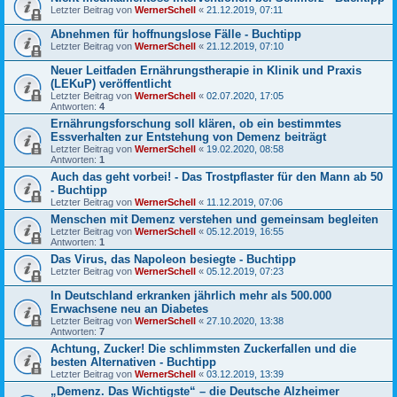
Letzter Beitrag von
WernerSchell
«
21.12.2019, 07:11
Abnehmen für hoffnungslose Fälle - Buchtipp
Letzter Beitrag von
WernerSchell
«
21.12.2019, 07:10
Neuer Leitfaden Ernährungstherapie in Klinik und Praxis
(LEKuP) veröffentlicht
Letzter Beitrag von
WernerSchell
«
02.07.2020, 17:05
Antworten:
4
Ernährungsforschung soll klären, ob ein bestimmtes
Essverhalten zur Entstehung von Demenz beiträgt
Letzter Beitrag von
WernerSchell
«
19.02.2020, 08:58
Antworten:
1
Auch das geht vorbei! - Das Trostpflaster für den Mann ab 50
- Buchtipp
Letzter Beitrag von
WernerSchell
«
11.12.2019, 07:06
Menschen mit Demenz verstehen und gemeinsam begleiten
Letzter Beitrag von
WernerSchell
«
05.12.2019, 16:55
Antworten:
1
Das Virus, das Napoleon besiegte - Buchtipp
Letzter Beitrag von
WernerSchell
«
05.12.2019, 07:23
In Deutschland erkranken jährlich mehr als 500.000
Erwachsene neu an Diabetes
Letzter Beitrag von
WernerSchell
«
27.10.2020, 13:38
Antworten:
7
Achtung, Zucker! Die schlimmsten Zuckerfallen und die
besten Alternativen - Buchtipp
Letzter Beitrag von
WernerSchell
«
03.12.2019, 13:39
„Demenz. Das Wichtigste“ – die Deutsche Alzheimer