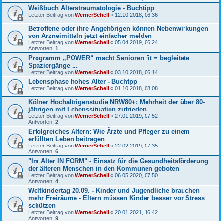
Weißbuch Alterstraumatologie - Buchtipp
Letzter Beitrag von
WernerSchell
«
12.10.2018, 06:36
Betroffene oder ihre Angehörigen können Nebenwirkungen
von Arzneimitteln jetzt einfacher melden
Letzter Beitrag von
WernerSchell
«
05.04.2019, 06:24
Antworten:
1
Programm „POWER“ macht Senioren fit = begleitete
Spaziergänge ...
Letzter Beitrag von
WernerSchell
«
03.10.2018, 06:14
Lebensphase hohes Alter - Buchtpp
Letzter Beitrag von
WernerSchell
«
01.10.2018, 08:08
Kölner Hochaltrigenstudie NRW80+: Mehrheit der über 80-
jährigen mit Lebenssituation zufrieden
Letzter Beitrag von
WernerSchell
«
27.01.2019, 07:52
Antworten:
2
Erfolgreiches Altern: Wie Ärzte und Pfleger zu einem
erfüllten Leben beitragen
Letzter Beitrag von
WernerSchell
«
22.02.2019, 07:35
Antworten:
6
"Im Alter IN FORM" - Einsatz für die Gesundheitsförderung
der älteren Menschen in den Kommunen geboten
Letzter Beitrag von
WernerSchell
«
06.05.2020, 07:50
Antworten:
4
Weltkindertag 20.09. - Kinder und Jugendliche brauchen
mehr Freiräume - Eltern müssen Kinder besser vor Stress
schützen
Letzter Beitrag von
WernerSchell
«
20.01.2021, 16:42
Antworten:
9