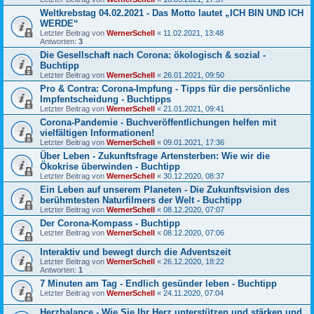
Weltkrebstag 04.02.2021 - Das Motto lautet „ICH BIN UND ICH
WERDE“
Letzter Beitrag von
WernerSchell
«
11.02.2021, 13:48
Antworten:
3
Die Gesellschaft nach Corona: ökologisch & sozial -
Buchtipp
Letzter Beitrag von
WernerSchell
«
26.01.2021, 09:50
Pro & Contra: Corona-Impfung - Tipps für die persönliche
Impfentscheidung - Buchtipps
Letzter Beitrag von
WernerSchell
«
21.01.2021, 09:41
Corona-Pandemie - Buchveröffentlichungen helfen mit
vielfältigen Informationen!
Letzter Beitrag von
WernerSchell
«
09.01.2021, 17:36
Über Leben - Zukunftsfrage Artensterben: Wie wir die
Ökokrise überwinden - Buchtipp
Letzter Beitrag von
WernerSchell
«
30.12.2020, 08:37
Ein Leben auf unserem Planeten - Die Zukunftsvision des
berühmtesten Naturfilmers der Welt - Buchtipp
Letzter Beitrag von
WernerSchell
«
08.12.2020, 07:07
Der Corona-Kompass - Buchtipp
Letzter Beitrag von
WernerSchell
«
08.12.2020, 07:06
Interaktiv und bewegt durch die Adventszeit
Letzter Beitrag von
WernerSchell
«
26.12.2020, 18:22
Antworten:
1
7 Minuten am Tag - Endlich gesünder leben - Buchtipp
Letzter Beitrag von
WernerSchell
«
24.11.2020, 07:04
Herzbalance - Wie Sie Ihr Herz unterstützen und stärken und