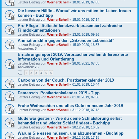
Letzter Beitrag von
WernerSchell
«
18.01.2019, 07:05
Die bessere Hälfte - Worauf wir uns mitten im Leben freuen
können - Buchtipp
Letzter Beitrag von
WernerSchell
«
15.01.2019, 07:14
Pro Pflege - Selbsthilfenetzwerk präsentiert zahlreiche
Filmdokumentationen
Letzter Beitrag von
WernerSchell
«
13.01.2019, 09:26
Animationsfilm gegen den „Sitzenden Lebensstil“
Letzter Beitrag von
WernerSchell
«
15.09.2020, 16:57
Antworten:
3
Ernährungsreport 2019: Verbraucher wollen differenzierte
Information und Orientierung
Letzter Beitrag von
WernerSchell
«
28.01.2021, 07:53
Antworten:
75
1
2
3
4
5
6
Cartoons von der Couch. Postkartenkalender 2019
Letzter Beitrag von
WernerSchell
«
01.01.2019, 16:44
Demensch. Postkartenkalender 2019 - Tipp
Letzter Beitrag von
WernerSchell
«
01.01.2019, 07:30
Frohe Weihnachten und alles Gute im neuen Jahr 2019
Letzter Beitrag von
WernerSchell
«
31.12.2018, 07:18
Müde war gestern - Wie du deine Schlafstörung selbst
behandelst und wieder Schlaf findest - Buchtipp
Letzter Beitrag von
WernerSchell
«
28.12.2018, 16:52
Warum Sie essen müssen, um abzunehmen - Buchtipp
Letzter Beitrag von
WernerSchell
«
26.12.2018, 17:18