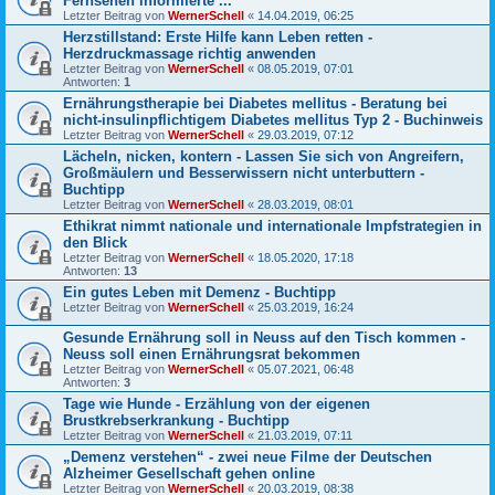
Fernsehen informierte ...
Letzter Beitrag von
WernerSchell
«
14.04.2019, 06:25
Herzstillstand: Erste Hilfe kann Leben retten -
Herzdruckmassage richtig anwenden
Letzter Beitrag von
WernerSchell
«
08.05.2019, 07:01
Antworten:
1
Ernährungstherapie bei Diabetes mellitus - Beratung bei
nicht-insulinpflichtigem Diabetes mellitus Typ 2 - Buchinweis
Letzter Beitrag von
WernerSchell
«
29.03.2019, 07:12
Lächeln, nicken, kontern - Lassen Sie sich von Angreifern,
Großmäulern und Besserwissern nicht unterbuttern -
Buchtipp
Letzter Beitrag von
WernerSchell
«
28.03.2019, 08:01
Ethikrat nimmt nationale und internationale Impfstrategien in
den Blick
Letzter Beitrag von
WernerSchell
«
18.05.2020, 17:18
Antworten:
13
Ein gutes Leben mit Demenz - Buchtipp
Letzter Beitrag von
WernerSchell
«
25.03.2019, 16:24
Gesunde Ernährung soll in Neuss auf den Tisch kommen -
Neuss soll einen Ernährungsrat bekommen
Letzter Beitrag von
WernerSchell
«
05.07.2021, 06:48
Antworten:
3
Tage wie Hunde - Erzählung von der eigenen
Brustkrebserkrankung - Buchtipp
Letzter Beitrag von
WernerSchell
«
21.03.2019, 07:11
„Demenz verstehen“ - zwei neue Filme der Deutschen
Alzheimer Gesellschaft gehen online
Letzter Beitrag von
WernerSchell
«
20.03.2019, 08:38