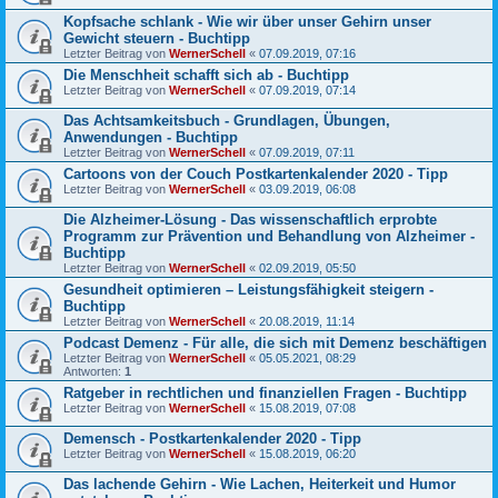
Kopfsache schlank - Wie wir über unser Gehirn unser
Gewicht steuern - Buchtipp
Letzter Beitrag von
WernerSchell
«
07.09.2019, 07:16
Die Menschheit schafft sich ab - Buchtipp
Letzter Beitrag von
WernerSchell
«
07.09.2019, 07:14
Das Achtsamkeitsbuch - Grundlagen, Übungen,
Anwendungen - Buchtipp
Letzter Beitrag von
WernerSchell
«
07.09.2019, 07:11
Cartoons von der Couch Postkartenkalender 2020 - Tipp
Letzter Beitrag von
WernerSchell
«
03.09.2019, 06:08
Die Alzheimer-Lösung - Das wissenschaftlich erprobte
Programm zur Prävention und Behandlung von Alzheimer -
Buchtipp
Letzter Beitrag von
WernerSchell
«
02.09.2019, 05:50
Gesundheit optimieren – Leistungsfähigkeit steigern -
Buchtipp
Letzter Beitrag von
WernerSchell
«
20.08.2019, 11:14
Podcast Demenz - Für alle, die sich mit Demenz beschäftigen
Letzter Beitrag von
WernerSchell
«
05.05.2021, 08:29
Antworten:
1
Ratgeber in rechtlichen und finanziellen Fragen - Buchtipp
Letzter Beitrag von
WernerSchell
«
15.08.2019, 07:08
Demensch - Postkartenkalender 2020 - Tipp
Letzter Beitrag von
WernerSchell
«
15.08.2019, 06:20
Das lachende Gehirn - Wie Lachen, Heiterkeit und Humor