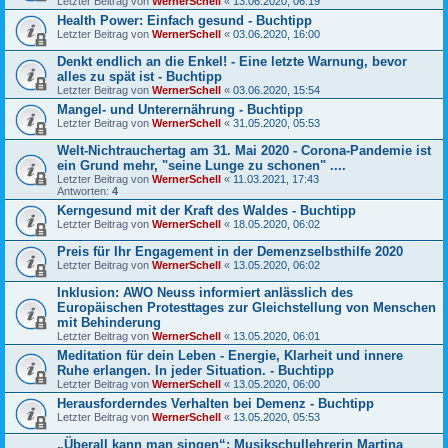
Letzter Beitrag von
WernerSchell
«
13.06.2020, 06:19
Health Power: Einfach gesund - Buchtipp
Letzter Beitrag von
WernerSchell
«
03.06.2020, 16:00
Denkt endlich an die Enkel! - Eine letzte Warnung, bevor
alles zu spät ist - Buchtipp
Letzter Beitrag von
WernerSchell
«
03.06.2020, 15:54
Mangel- und Unterernährung - Buchtipp
Letzter Beitrag von
WernerSchell
«
31.05.2020, 05:53
Welt-Nichtrauchertag am 31. Mai 2020 - Corona-Pandemie ist
ein Grund mehr, "seine Lunge zu schonen" ....
Letzter Beitrag von
WernerSchell
«
11.03.2021, 17:43
Antworten:
4
Kerngesund mit der Kraft des Waldes - Buchtipp
Letzter Beitrag von
WernerSchell
«
18.05.2020, 06:02
Preis für Ihr Engagement in der Demenzselbsthilfe 2020
Letzter Beitrag von
WernerSchell
«
13.05.2020, 06:02
Inklusion: AWO Neuss informiert anlässlich des
Europäischen Protesttages zur Gleichstellung von Menschen
mit Behinderung
Letzter Beitrag von
WernerSchell
«
13.05.2020, 06:01
Meditation für dein Leben - Energie, Klarheit und innere
Ruhe erlangen. In jeder Situation. - Buchtipp
Letzter Beitrag von
WernerSchell
«
13.05.2020, 06:00
Herausforderndes Verhalten bei Demenz - Buchtipp
Letzter Beitrag von
WernerSchell
«
13.05.2020, 05:53
„Überall kann man singen“: Musikschullehrerin Martina