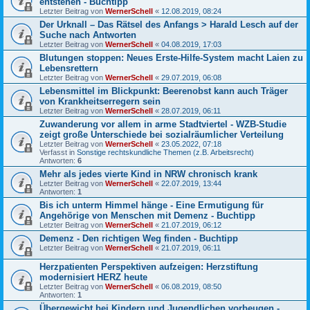
entstehen - Buchtipp
Letzter Beitrag von
WernerSchell
«
12.08.2019, 08:24
Der Urknall – Das Rätsel des Anfangs > Harald Lesch auf der
Suche nach Antworten
Letzter Beitrag von
WernerSchell
«
04.08.2019, 17:03
Blutungen stoppen: Neues Erste-Hilfe-System macht Laien zu
Lebensrettern
Letzter Beitrag von
WernerSchell
«
29.07.2019, 06:08
Lebensmittel im Blickpunkt: Beerenobst kann auch Träger
von Krankheitserregern sein
Letzter Beitrag von
WernerSchell
«
28.07.2019, 06:11
Zuwanderung vor allem in arme Stadtviertel - WZB-Studie
zeigt große Unterschiede bei sozialräumlicher Verteilung
Letzter Beitrag von
WernerSchell
«
23.05.2022, 07:18
Verfasst in
Sonstige rechtskundliche Themen (z.B. Arbeitsrecht)
Antworten:
6
Mehr als jedes vierte Kind in NRW chronisch krank
Letzter Beitrag von
WernerSchell
«
22.07.2019, 13:44
Antworten:
1
Bis ich unterm Himmel hänge - Eine Ermutigung für
Angehörige von Menschen mit Demenz - Buchtipp
Letzter Beitrag von
WernerSchell
«
21.07.2019, 06:12
Demenz - Den richtigen Weg finden - Buchtipp
Letzter Beitrag von
WernerSchell
«
21.07.2019, 06:11
Herzpatienten Perspektiven aufzeigen: Herzstiftung
modernisiert HERZ heute
Letzter Beitrag von
WernerSchell
«
06.08.2019, 08:50
Antworten:
1
Übergewicht bei Kindern und Jugendlichen vorbeugen -