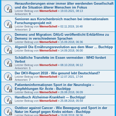
Herausforderungen einer immer älter werdenden Gesellschaft
und die Situation älterer Menschen im Fokus
Letzter Beitrag von
WernerSchell
«
19.03.2021, 08:13
Antworten:
9
Senioren aus Korschenbroich machen bei internationalem
Forschungsprojekt mit
Letzter Beitrag von
WernerSchell
«
02.11.2019, 16:48
Antworten:
2
Demenz und Migration: DAlzG veröffentlicht Erklärfilme zu
Demenz in verschiedenen Sprachen
Letzter Beitrag von
WernerSchell
«
15.09.2018, 06:36
Algenöl Die Ernährungsrevolution aus dem Meer ... Buchtipp
Letzter Beitrag von
WernerSchell
«
14.09.2018, 06:00
Schädliche Transfette im Essen vermeiden - WHO fordert
Verbot
Letzter Beitrag von
WernerSchell
«
08.10.2018, 06:12
Antworten:
1
Der DKV-Report 2018 - Wie gesund lebt Deutschland?
Letzter Beitrag von
WernerSchell
«
12.07.2021, 17:04
Antworten:
7
Patienteninformationen Sport in der Neurologie –
Empfehlungen für Ärzte - Bucbtipp
Letzter Beitrag von
WernerSchell
«
26.08.2018, 06:09
Handbuch Alzheimer-Krankheit --- Buchtipp!
Letzter Beitrag von
WernerSchell
«
25.08.2018, 05:59
Outdoor against Cancer - Wie Bewegung und Sport in der
Natur im Kampf gegen Krebs wirken - Buchtipp
Letzter Beitrag von
WernerSchell
«
19.08.2018, 06:36