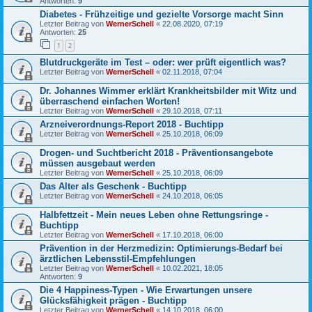
Antworten:
9
Diabetes - Frühzeitige und gezielte Vorsorge macht Sinn
Letzter Beitrag von
WernerSchell
«
22.08.2020, 07:19
Antworten:
25
1
2
Blutdruckgeräte im Test – oder: wer prüft eigentlich was?
Letzter Beitrag von
WernerSchell
«
02.11.2018, 07:04
Dr. Johannes Wimmer erklärt Krankheitsbilder mit Witz und
überraschend einfachen Worten!
Letzter Beitrag von
WernerSchell
«
29.10.2018, 07:11
Arzneiverordnungs-Report 2018 - Buchtipp
Letzter Beitrag von
WernerSchell
«
25.10.2018, 06:09
Drogen- und Suchtbericht 2018 - Präventionsangebote
müssen ausgebaut werden
Letzter Beitrag von
WernerSchell
«
25.10.2018, 06:09
Das Alter als Geschenk - Buchtipp
Letzter Beitrag von
WernerSchell
«
24.10.2018, 06:05
Halbfettzeit - Mein neues Leben ohne Rettungsringe -
Buchtipp
Letzter Beitrag von
WernerSchell
«
17.10.2018, 06:00
Prävention in der Herzmedizin: Optimierungs-Bedarf bei
ärztlichen Lebensstil-Empfehlungen
Letzter Beitrag von
WernerSchell
«
10.02.2021, 18:05
Antworten:
9
Die 4 Happiness-Typen - Wie Erwartungen unsere
Glücksfähigkeit prägen - Buchtipp
Letzter Beitrag von
WernerSchell
«
14.10.2018, 06:00