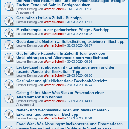
Die Nationale Reduktions- und Innovationsstrategie: Weniger
Zucker, Fette und Salz in Fertigprodukten
Letzter Beitrag von
WernerSchell
«
14.01.2021, 17:08
Antworten:
6
Gesundheit ist kein Zufall - Buchtipp
Letzter Beitrag von
WernerSchell
«
31.03.2020, 17:14
Musiktherapie in der geriatrischen Pflege - Buchtipp
Letzter Beitrag von
WernerSchell
«
31.03.2020, 06:28
Gedanken als Medizin ... Selbstheilung aktivieren - Buchtipp
Letzter Beitrag von
WernerSchell
«
31.03.2020, 06:27
Gut für ältere Patienten: In Zukunft Teamwork von
Unfallchirurgen und Altersmedizinern verpflichtend
Letzter Beitrag von
WernerSchell
«
30.03.2020, 06:16
Lecker-Land ist abgebrannt - Ernährungslügen und der
rasante Wandel der Esskultur - Tipp
Letzter Beitrag von
WernerSchell
«
29.03.2020, 06:10
Gesünder und glücklicher dank Facebook-Verzicht ...
Letzter Beitrag von
WernerSchell
«
28.03.2020, 16:24
Geistig fit ins Alter: Was Sie zur Prävention einer
Altersdemenz tun können
Letzter Beitrag von
WernerSchell
«
17.09.2020, 14:47
Antworten:
2
Neben- und Wechselwirkungen von Medikamenten -
Erkennen und bewerten - Buchtipp
Letzter Beitrag von
WernerSchell
«
14.03.2020, 11:29
Food War - Wie Nahrungsmittelkonzerne und Pharmariesen
unsere Gesundheit für ihre Profite aufs Spiel setzen -