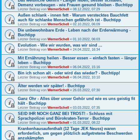
Das weibliche Gehirn - Länger leben, besser schlafen,
Demenz vorbeugen - wie Frauen gesund bleiben - Buchtipp
Letzter Beitrag von
WernerSchell
«
08.12.2022, 07:29
Außen schlank - innen fett - Warum verstecktes Bauchfett
auch für schlanke Menschen gefährlich ist - Buchtipp
Letzter Beitrag von
WernerSchell
«
02.10.2022, 06:09
Die unbewohnbare Erde - Leben nach der Erderwärmung -
Buchtipp
Letzter Beitrag von
WernerSchell
«
01.10.2022, 06:03
Evolution - Wie wir wurden, was wir sind ...
Letzter Beitrag von
WernerSchell
«
24.04.2022, 16:34
Mit Ernährung heilen - Besser essen – einfach fasten – länger
leben -- Buchtipp
Letzter Beitrag von
WernerSchell
«
06.04.2022, 15:16
Bin ich schon alt - oder wird das wieder? - Buchtipp!
Letzter Beitrag von
WernerSchell
«
06.04.2022, 10:10
Älter werden wir später! - Buchtipp
Letzter Beitrag von
WernerSchell
«
26.03.2022, 07:30
Ganz Ohr - Alles über unser Gehör und wie es uns geistig fit
hält - Buchtipp
Letzter Beitrag von
WernerSchell
«
03.03.2022, 07:35
SEID IHR NOCH GANZ BEI TROST! - Schluss mit
Sprachpolizei und Bürokraten-Terror - Buchtipp
Letzter Beitrag von
WernerSchell
«
01.03.2022, 08:22
Krankenhausaufenthalt (12 Tage JEK Neuss) waren
erforderlich, um gegen plötzlich aufgetretene Beschwerden
anzukämpfen