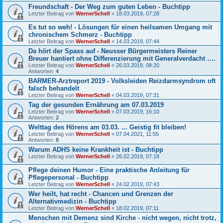
Freundschaft - Der Weg zum guten Leben - Buchtipp
Letzter Beitrag von
WernerSchell
«
18.03.2019, 07:28
Es tut so weh! - Lösungen für einen heilsamen Umgang mit
chronischem Schmerz - Buchtipp
Letzter Beitrag von
WernerSchell
«
14.03.2019, 07:44
Da hört der Spass auf - Neusser Bürgermeisters Reiner
Breuer hantiert ohne Differenzierung mit Generalverdacht ….
Letzter Beitrag von
WernerSchell
«
26.03.2019, 08:20
Antworten:
4
BARMER-Arztreport 2019 - Volksleiden Reizdarmsyndrom oft
falsch behandelt
Letzter Beitrag von
WernerSchell
«
04.03.2019, 07:31
Tag der gesunden Ernährung am 07.03.2019
Letzter Beitrag von
WernerSchell
«
07.03.2019, 16:10
Antworten:
2
Welttag des Hörens am 03.03. ... Geistig fit bleiben!
Letzter Beitrag von
WernerSchell
«
07.04.2021, 11:55
Antworten:
8
Warum ADHS keine Krankheit ist - Buchtipp
Letzter Beitrag von
WernerSchell
«
26.02.2019, 07:18
Pflege deinen Humor - Eine praktische Anleitung für
Pflegepersonal - Buchtipp
Letzter Beitrag von
WernerSchell
«
24.02.2019, 07:43
Wer heilt, hat recht - Chancen und Grenzen der
Alternativmedizin - Buchtipp
Letzter Beitrag von
WernerSchell
«
18.02.2019, 07:11
Menschen mit Demenz sind Kirche - nicht wegen, nicht trotz,