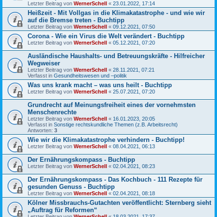
Letzter Beitrag von
WernerSchell
«
23.01.2022, 17:14
Heißzeit - Mit Vollgas in die Klimakatastrophe - und wie wir
auf die Bremse treten - Buchtipp
Letzter Beitrag von
WernerSchell
«
09.12.2021, 07:50
Corona - Wie ein Virus die Welt verändert - Buchtipp
Letzter Beitrag von
WernerSchell
«
05.12.2021, 07:20
Ausländische Haushalts- und Betreuungskräfte - Hilfreicher
Wegweiser
Letzter Beitrag von
WernerSchell
«
28.11.2021, 07:21
Verfasst in
Gesundheitswesen und –politik
Was uns krank macht – was uns heilt - Buchtipp
Letzter Beitrag von
WernerSchell
«
25.07.2021, 07:20
Grundrecht auf Meinungsfreiheit eines der vornehmsten
Menschenrechte
Letzter Beitrag von
WernerSchell
«
16.01.2023, 20:05
Verfasst in
Sonstige rechtskundliche Themen (z.B. Arbeitsrecht)
Antworten:
3
Wie wir die Klimakatastrophe verhindern - Buchtipp!
Letzter Beitrag von
WernerSchell
«
08.04.2021, 06:13
Der Ernährungskompass - Buchtipp
Letzter Beitrag von
WernerSchell
«
02.04.2021, 08:23
Der Ernährungskompass - Das Kochbuch - 111 Rezepte für
gesunden Genuss - Buchtipp
Letzter Beitrag von
WernerSchell
«
02.04.2021, 08:18
Kölner Missbrauchs-Gutachten veröffentlicht: Sternberg sieht
„Auftrag für Reformen“
Letzter Beitrag von
WernerSchell
«
18.03.2021, 17:37