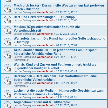
Mach dich locker - Der schnelle Weg zu einem fast perfekten
Leben - Buchtipp
Letzter Beitrag von
WernerSchell
«
26.12.2018, 17:18
Herz und Herzerkrankungen .... Buchtipp
Letzter Beitrag von
WernerSchell
«
19.12.2018, 07:45
Mit dem BZgA-Adventskalender fit durch die
Vorweihnachtszeit
Letzter Beitrag von
WernerSchell
«
11.12.2018, 15:14
Wer zuletzt lacht ... Die Kunst humorvoller Selbstbehauptung
- Buchtipp
Letzter Beitrag von
WernerSchell
«
02.12.2018, 07:01
AOK-Familienstudie 2018: In jeder dritten Familie spielt
körperliche Aktivität keine Rolle
Letzter Beitrag von
WernerSchell
«
24.09.2019, 17:25
Antworten:
9
Wer als Kind viel Zucker und Fett konsumiert, trinkt als
Jugendlicher häufiger Alkohol
Letzter Beitrag von
WernerSchell
«
23.11.2018, 06:45
Herzwochen – Herz aus dem Takt: Vorhofflimmern, eine
bedrohliche Volkskrankheit
Letzter Beitrag von
WernerSchell
«
06.04.2021, 11:22
Antworten:
7
Lachen ist die beste Medizin - Humorvolle Geschichten zum
Vorlesen bei Demenz - Buchtipp
Letzter Beitrag von
WernerSchell
«
21.11.2018, 07:01
Angenehmer altern mit Musiktherapie
Letzter Beitrag von
WernerSchell
«
26.12.2020, 18:24