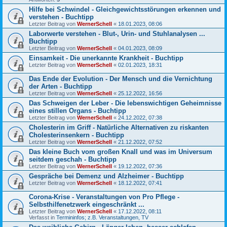
Hilfe bei Schwindel - Gleichgewichtsstörungen erkennen und
verstehen - Buchtipp
Letzter Beitrag von
WernerSchell
«
18.01.2023, 08:06
Laborwerte verstehen - Blut-, Urin- und Stuhlanalysen ...
Buchtipp
Letzter Beitrag von
WernerSchell
«
04.01.2023, 08:09
Einsamkeit - Die unerkannte Krankheit - Buchtipp
Letzter Beitrag von
WernerSchell
«
02.01.2023, 18:31
Das Ende der Evolution - Der Mensch und die Vernichtung
der Arten - Buchtipp
Letzter Beitrag von
WernerSchell
«
25.12.2022, 16:56
Das Schweigen der Leber - Die lebenswichtigen Geheimnisse
eines stillen Organs - Buchtipp
Letzter Beitrag von
WernerSchell
«
24.12.2022, 07:38
Cholesterin im Griff - Natürliche Alternativen zu riskanten
Cholesterinsenkern - Buchtipp
Letzter Beitrag von
WernerSchell
«
21.12.2022, 07:52
Das kleine Buch vom großen Knall und was im Universum
seitdem geschah - Buchtipp
Letzter Beitrag von
WernerSchell
«
19.12.2022, 07:36
Gespräche bei Demenz und Alzheimer - Buchtipp
Letzter Beitrag von
WernerSchell
«
18.12.2022, 07:41
Corona-Krise - Veranstaltungen von Pro Pflege -
Selbsthilfenetzwerk eingeschränkt ...
Letzter Beitrag von
WernerSchell
«
17.12.2022, 08:11
Verfasst in
Termininfos; z.B. Veranstaltungen, TV