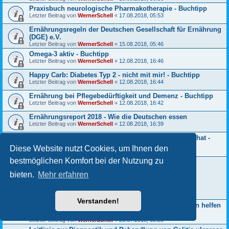
Praxisbuch neurologische Pharmakotherapie - Buchtipp
Letzter Beitrag von
WernerSchell
«
17.08.2018, 05:53
Ernährungsregeln der Deutschen Gesellschaft für Ernährung
(DGE) e.V.
Letzter Beitrag von
WernerSchell
«
15.08.2018, 05:46
Omega-3 aktiv - Buchtipp
Letzter Beitrag von
WernerSchell
«
12.08.2018, 16:46
Happy Carb: Diabetes Typ 2 - nicht mit mir! - Buchtipp
Letzter Beitrag von
WernerSchell
«
12.08.2018, 16:44
Ernährung bei Pflegebedürftigkeit und Demenz - Buchtipp
Letzter Beitrag von
WernerSchell
«
12.08.2018, 16:42
Ernährungsreport 2018 - Wie die Deutschen essen
Letzter Beitrag von
WernerSchell
«
12.08.2018, 16:39
Eine kurze Geschichte von jedem, der jemals gelebt hat -
Buchtipp
Diese Website nutzt Cookies, um Ihnen den
Letzter Beitrag von
WernerSchell
«
11.08.2018, 06:10
bestmöglichen Komfort bei der Nutzung zu
Valsartan-haltige Arznei: Rückrufaktion wegen
Verunreinigung mit krebserregendem Wirkstoff
bieten.
Mehr erfahren
Letzter Beitrag von
WernerSchell
«
31.01.2019, 07:57
Antworten:
36
1
2
3
Verstanden!
Wie das Immunsystem bei Alzheimer und Schmerzen helfen
kann
Letzter Beitrag von
WernerSchell
«
28.07.2018, 05:25