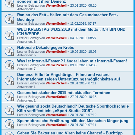
sondern mit ihrer Demenz
Letzter Beitrag von
WernerSchell
«
23.01.2020, 08:10
Antworten:
1
Ran an das Fett - Heilen mit dem Gesundmacher Fett -
Buchtipp
Letzter Beitrag von
WernerSchell
«
11.02.2019, 07:17
WELTKREBSTAG 04.02.2019 mit dem Motto „ICH BIN UND
ICH WERDE“
Letzter Beitrag von
WernerSchell
«
04.02.2019, 08:27
Antworten:
6
Nationale Dekade gegen Krebs
Letzter Beitrag von
WernerSchell
«
19.02.2020, 18:06
Antworten:
5
Was ist Intervall-Fasten? Länger leben mit Intervall-Fasten!
Letzter Beitrag von
WernerSchell
«
09.10.2020, 14:35
Antworten:
7
Demenz: Hilfe für Angehörige - Filme und weitere
Informationen zeigen Unterstützungsmöglichkeiten auf
Letzter Beitrag von
WernerSchell
«
28.01.2019, 07:11
Antworten:
1
Gesundheitskalender 2019 mit aktuellen Terminen
Letzter Beitrag von
WernerSchell
«
27.01.2020, 10:15
Antworten:
1
Wie gesund zockt Deutschland? Deutsche Sporthochschule
Köln veröffentlicht „eSport Studie 2019“.
Letzter Beitrag von
WernerSchell
«
20.01.2019, 07:12
Spermidinreiche Ernährung hält den Menschen länger jung
Letzter Beitrag von
WernerSchell
«
20.01.2019, 07:11
Geben Sie Bakterien und Viren keine Chance! - Buchtipp