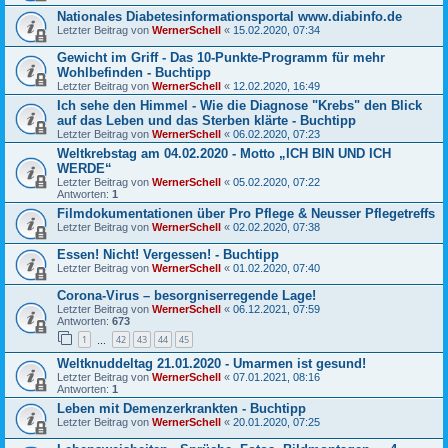
Nationales Diabetesinformationsportal www.diabinfo.de
Letzter Beitrag von
WernerSchell
«
15.02.2020, 07:34
Gewicht im Griff - Das 10-Punkte-Programm für mehr
Wohlbefinden - Buchtipp
Letzter Beitrag von
WernerSchell
«
12.02.2020, 16:49
Ich sehe den Himmel - Wie die Diagnose "Krebs" den Blick
auf das Leben und das Sterben klärte - Buchtipp
Letzter Beitrag von
WernerSchell
«
06.02.2020, 07:23
Weltkrebstag am 04.02.2020 - Motto „ICH BIN UND ICH
WERDE“
Letzter Beitrag von
WernerSchell
«
05.02.2020, 07:22
Antworten:
1
Filmdokumentationen über Pro Pflege & Neusser Pflegetreffs
Letzter Beitrag von
WernerSchell
«
02.02.2020, 07:38
Essen! Nicht! Vergessen! - Buchtipp
Letzter Beitrag von
WernerSchell
«
01.02.2020, 07:40
Corona-Virus – besorgniserregende Lage!
Letzter Beitrag von
WernerSchell
«
06.12.2021, 07:59
Antworten:
673
1
42
43
44
45
…
Weltknuddeltag 21.01.2020 - Umarmen ist gesund!
Letzter Beitrag von
WernerSchell
«
07.01.2021, 08:16
Antworten:
1
Leben mit Demenzerkrankten - Buchtipp
Letzter Beitrag von
WernerSchell
«
20.01.2020, 07:25