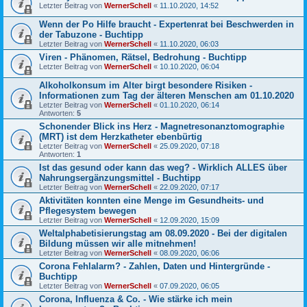
Letzter Beitrag von
WernerSchell
«
11.10.2020, 14:52
Wenn der Po Hilfe braucht - Expertenrat bei Beschwerden in
der Tabuzone - Buchtipp
Letzter Beitrag von
WernerSchell
«
11.10.2020, 06:03
Viren - Phänomen, Rätsel, Bedrohung - Buchtipp
Letzter Beitrag von
WernerSchell
«
10.10.2020, 06:04
Alkoholkonsum im Alter birgt besondere Risiken -
Informationen zum Tag der älteren Menschen am 01.10.2020
Letzter Beitrag von
WernerSchell
«
01.10.2020, 06:14
Antworten:
5
Schonender Blick ins Herz - Magnetresonanztomographie
(MRT) ist dem Herzkatheter ebenbürtig
Letzter Beitrag von
WernerSchell
«
25.09.2020, 07:18
Antworten:
1
Ist das gesund oder kann das weg? - Wirklich ALLES über
Nahrungsergänzungsmittel - Buchtipp
Letzter Beitrag von
WernerSchell
«
22.09.2020, 07:17
Aktivitäten konnten eine Menge im Gesundheits- und
Pflegesystem bewegen
Letzter Beitrag von
WernerSchell
«
12.09.2020, 15:09
Weltalphabetisierungstag am 08.09.2020 - Bei der digitalen
Bildung müssen wir alle mitnehmen!
Letzter Beitrag von
WernerSchell
«
08.09.2020, 06:06
Corona Fehlalarm? - Zahlen, Daten und Hintergründe -
Buchtipp
Letzter Beitrag von
WernerSchell
«
07.09.2020, 06:05
Corona, Influenza & Co. - Wie stärke ich mein