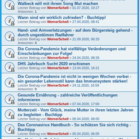
Walbeck will mit ihrem Song Mut machen
Letzter Beitrag von
WernerSchell
«
01.07.2020, 10:27
Antworten:
1
Wann sind wir wirklich zufrieden? - Buchtipp!
Letzter Beitrag von
WernerSchell
«
27.04.2020, 08:41
Hand- und Armverletzungen - auf dem Bürgersteig gehend -
durch ungestümen Radfahrer
Letzter Beitrag von
WernerSchell
«
21.09.2020, 06:33
Antworten:
4
Die Corona-Pandemie hat vielfältige Veränderungen und
Einschränkungen zur Folge!
Letzter Beitrag von
WernerSchell
«
24.04.2020, 08:26
DHS Jahrbuch Sucht 2020 erschienen
Letzter Beitrag von
WernerSchell
«
13.04.2020, 16:21
Die Corona-Pandemie ist nicht in wenigen Wochen vorbei -
ein gesunder Lebensstil kann das Immunsystem stärken!
Letzter Beitrag von
WernerSchell
«
24.11.2020, 16:59
Antworten:
9
Gesunde Ernährung - zahlreiche Veröffentlichungen
informieren
Letzter Beitrag von
WernerSchell
«
07.04.2020, 17:00
Mutterzeit - Vom Glück, meine Mutter in ihren letzten Jahren
zu begleiten - Buchtipp
Letzter Beitrag von
WernerSchell
«
05.04.2020, 06:05
Das Coronavirus Handbuch - So schützen Sie sich richtig -
Buchtipp
Letzter Beitrag von
WernerSchell
«
05.04.2020, 06:05