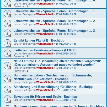
Lebensweisheiten - Sprüche, Fotos, Bildmontagen ... 4
Letzter Beitrag von
WernerSchell
«
14.07.2022, 06:45
Antworten:
2
Lebensweisheiten - Sprüche, Fotos, Bildmontagen ... 1
Letzter Beitrag von
WernerSchell
«
17.01.2020, 09:39
Lebensweisheiten - Sprüche, Fotos, Bildmontagen ... 2
Letzter Beitrag von
WernerSchell
«
17.01.2020, 09:38
Lebensweisheiten - Sprüche, Fotos, Bildmontagen ... 3
Letzter Beitrag von
WernerSchell
«
17.01.2020, 09:37
Es gibt keinen Planet B - Buchtipp
Letzter Beitrag von
WernerSchell
«
16.01.2020, 07:36
Leitfaden zur Ernährungstherapie (LEKuP)
Letzter Beitrag von
WernerSchell
«
20.02.2020, 10:01
Antworten:
1
Neue Leitlinie zur Behandlung älterer Patienten vorgestellt:
„Das geriatrische Assessment muss verändert werden"
Letzter Beitrag von
WernerSchell
«
22.01.2020, 07:49
Antworten:
1
Bunt wie das Leben - Geschichten zum Schmunzeln,
Nachdenken und Vorlesen - Buchtipp
Letzter Beitrag von
WernerSchell
«
01.01.2020, 07:23
Aktivierung und Beschäftigung für Männer - Buchtipp
Letzter Beitrag von
WernerSchell
«
21.12.2019, 07:12
Bewegung für Körper und Seele - Buchtipp
Letzter Beitrag von
WernerSchell
«
21.12.2019, 07:11
Nicht-medikamentöse Interventionen bei Schmerz - Buchtipp