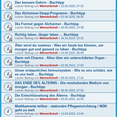
Das bessere Gehirn - Buchtipp
Letzter Beitrag von
WernerSchell
«
22.06.2025, 07:32
Das Alzheimer-Stopp-Programm - Buchtipp
Letzter Beitrag von
WernerSchell
«
01.06.2025, 06:36
Die Formel gegen Alzheimer - Buchtipp
Letzter Beitrag von
WernerSchell
«
29.05.2025, 14:38
Richtig leben, länger leben ... Buchtipp
Letzter Beitrag von
WernerSchell
«
26.10.2024, 15:32
Älter wirst du sowieso - Was wir heute tun können, um
morgen gut und gesund zu leben - Buchtipp
Letzter Beitrag von
WernerSchell
«
24.06.2023, 06:48
Darm mit Charme - Alles über ein unterschätztes Organ -
Buchtipp
Letzter Beitrag von
WernerSchell
«
22.06.2023, 17:03
Unser erstaunliches Immunsystem - Wie es uns schützt, wie
es uns heilt ... Buchtipp
Letzter Beitrag von
WernerSchell
«
08.05.2023, 17:24
DAS ENDE DES ALTERNS - Die revolutionäre Medizin von
morgen - Buchtipp
Letzter Beitrag von
WernerSchell
«
08.05.2023, 07:03
Die Entschlüsselung des Alterns - Buchtipp
Letzter Beitrag von
WernerSchell
«
03.05.2023, 16:54
Medikamente teilbar - stationäre Pflegeeinrichtung / MDK
geht zu weit
Letzter Beitrag von
WernerSchell
«
13.04.2023, 12:40
Antworten:
3