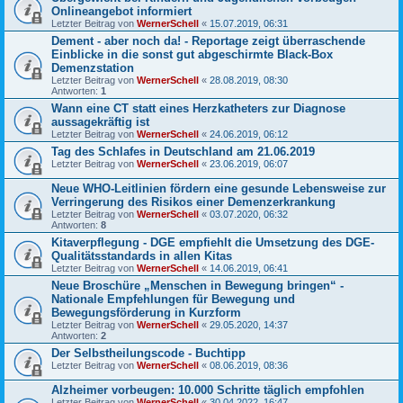
Onlineangebot informiert
Letzter Beitrag von
WernerSchell
«
15.07.2019, 06:31
Dement - aber noch da! - Reportage zeigt überraschende
Einblicke in die sonst gut abgeschirmte Black-Box
Demenzstation
Letzter Beitrag von
WernerSchell
«
28.08.2019, 08:30
Antworten:
1
Wann eine CT statt eines Herzkatheters zur Diagnose
aussagekräftig ist
Letzter Beitrag von
WernerSchell
«
24.06.2019, 06:12
Tag des Schlafes in Deutschland am 21.06.2019
Letzter Beitrag von
WernerSchell
«
23.06.2019, 06:07
Neue WHO-Leitlinien fördern eine gesunde Lebensweise zur
Verringerung des Risikos einer Demenzerkrankung
Letzter Beitrag von
WernerSchell
«
03.07.2020, 06:32
Antworten:
8
Kitaverpflegung - DGE empfiehlt die Umsetzung des DGE-
Qualitätsstandards in allen Kitas
Letzter Beitrag von
WernerSchell
«
14.06.2019, 06:41
Neue Broschüre „Menschen in Bewegung bringen“ -
Nationale Empfehlungen für Bewegung und
Bewegungsförderung in Kurzform
Letzter Beitrag von
WernerSchell
«
29.05.2020, 14:37
Antworten:
2
Der Selbstheilungscode - Buchtipp
Letzter Beitrag von
WernerSchell
«
08.06.2019, 08:36
Alzheimer vorbeugen: 10.000 Schritte täglich empfohlen
Letzter Beitrag von
WernerSchell
«
30.04.2022, 16:47