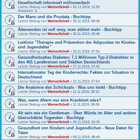
Gesellschaft informiert millionenfach
Letzter Beitrag von
WernerSchell
«
02.12.2019, 11:55
Antworten:
1
Der Mann und die Prostata - Buchtipp
Letzter Beitrag von
WernerSchell
«
30.11.2019, 08:49
Älterwerden ist voll sexy, man stöhnt mehr - Buchtipp
Letzter Beitrag von
WernerSchell
«
30.11.2019, 08:48
Leitlinie "Therapie und Prävention der Adipositas im Kindes-
und Jugendalter"
Letzter Beitrag von
WernerSchell
«
29.11.2019, 07:56
Gesundheitsatlas Diabetes: 7,1 Millionen Typ-2-Diabetiker in
den 401 Landkreisen und Städten Deutschlands
Letzter Beitrag von
WernerSchell
«
27.11.2019, 07:42
Internationaler Tag der Kinderrechte: Fakten zur Situation in
Deutschland
Letzter Beitrag von
WernerSchell
«
21.11.2019, 07:54
Die Anatomie des Schicksals - Was uns lenkt - Buchtipp
Letzter Beitrag von
WernerSchell
«
11.11.2019, 08:10
Was, wenn Altern nur eine Krankheit wäre?
Letzter Beitrag von
WernerSchell
«
11.11.2019, 08:09
Alt sein wie ein Gentleman - Über Würde im Alter und andere
überschätzte Tugenden - Buchtipp
Letzter Beitrag von
WernerSchell
«
09.11.2019, 16:15
Gesundheit von Kindern und Jugendlichen - Neue Daten für
Taten
Letzter Beitrag von
WernerSchell
«
09.11.2019, 08:44