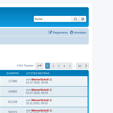
Suche
Erweiterte Suche
Registrieren
Anmelden
Seite
1
von
89
1
2
3
4
5
89
Nächste
1764 Themen
…
ZUGRIFFE
LETZTER BEITRAG
von
WernerSchell
17396
01.07.2026, 06:58
von
WernerSchell
43960
01.07.2026, 06:53
von
WernerSchell
81159
10.11.2025, 09:03
von
WernerSchell
50515