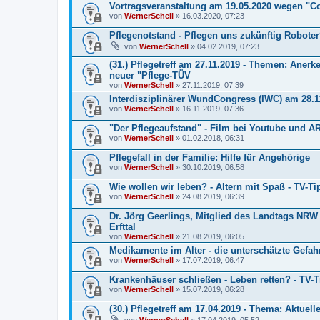
Vortragsveranstaltung am 19.05.2020 wegen "C
von
WernerSchell
» 16.03.2020, 07:23
Pflegenotstand - Pflegen uns zukünftig Robote
von
WernerSchell
» 04.02.2019, 07:23
(31.) Pflegetreff am 27.11.2019 - Themen: Aner
neuer "Pflege-TÜV
von
WernerSchell
» 27.11.2019, 07:39
Interdisziplinärer WundCongress (IWC) am 28.
von
WernerSchell
» 16.11.2019, 07:36
"Der Pflegeaufstand" - Film bei Youtube und 
von
WernerSchell
» 01.02.2018, 06:31
Pflegefall in der Familie: Hilfe für Angehörige
von
WernerSchell
» 30.10.2019, 06:58
Wie wollen wir leben? - Altern mit Spaß - TV-Ti
von
WernerSchell
» 24.08.2019, 06:39
Dr. Jörg Geerlings, Mitglied des Landtags NRW 
Erfttal
von
WernerSchell
» 21.08.2019, 06:05
Medikamente im Alter - die unterschätzte Gefahr
von
WernerSchell
» 17.07.2019, 06:47
Krankenhäuser schließen - Leben retten? - TV-T
von
WernerSchell
» 15.07.2019, 06:28
(30.) Pflegetreff am 17.04.2019 - Thema: Aktuelle 