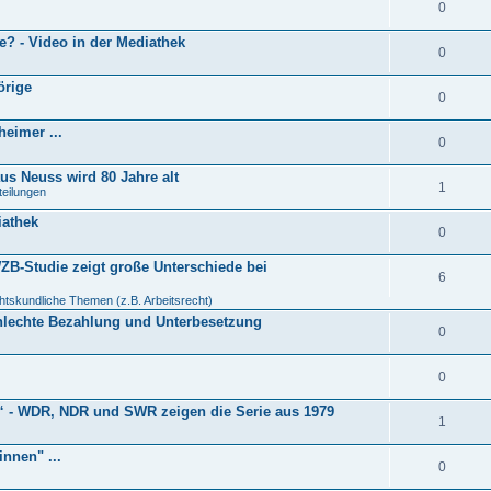
0
e? - Video in der Mediathek
0
örige
0
heimer ...
0
us Neuss wird 80 Jahre alt
1
teilungen
iathek
0
WZB-Studie zeigt große Unterschiede bei
6
htskundliche Themen (z.B. Arbeitsrecht)
 schlechte Bezahlung und Unterbesetzung
0
0
s“ - WDR, NDR und SWR zeigen die Serie aus 1979
1
innen" ...
0