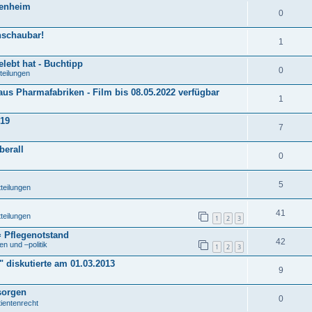
tenheim
0
anschaubar!
1
lebt hat - Buchtipp
0
teilungen
aus Pharmafabriken - Film bis 08.05.2022 verfügbar
1
019
7
berall
0
5
tteilungen
41
tteilungen
1
2
3
 Pflegenotstand
42
n und –politik
1
2
3
 diskutierte am 01.03.2013
9
sorgen
0
tientenrecht