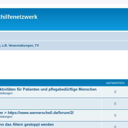
thilfenetzwerk
; z.B. Veranstaltungen, TV
eiterte Suche
ANTWORTEN
ktivitäten für Patienten und pflegebedürftige Menschen
0
tteilungen
0
m > https://www.wernerschell.de/forum/2/
0
teilungen
ann das Altern gestoppt werden
0