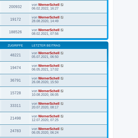
von
WernerSchell
200932
06.02.2022, 16:27
von
WernerSchell
19172
28.08.2020, 14:49
von
WernerSchell
188526
08.02.2021, 07:56
ZUGRIFFE
LETZTER BEITRAG
von
WernerSchell
48221
05.07.2021, 06:50
von
WernerSchell
19474
06.05.2021, 17:02
von
WernerSchell
36791
26.08.2020, 15:50
von
WernerSchell
15728
10.08.2020, 06:05
von
WernerSchell
33311
20.07.2020, 08:17
von
WernerSchell
21498
12.07.2020, 07:25
von
WernerSchell
24783
06.05.2020, 06:24