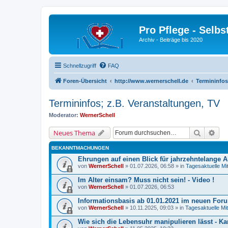
Pro Pflege - Selbs
Archiv - Beiträge bis 2020
Schnellzugriff
FAQ
Foren-Übersicht
http://www.wernerschell.de
Termininfos
Termininfos; z.B. Veranstaltungen, TV
Moderator:
WernerSchell
Suche
Erw
Neues Thema
BEKANNTMACHUNGEN
Ehrungen auf einen Blick für jahrzehntelange A
von
WernerSchell
» 01.07.2026, 06:58 » in
Tagesaktuelle Mi
Im Alter einsam? Muss nicht sein! - Video !
von
WernerSchell
» 01.07.2026, 06:53
Informationsbasis ab 01.01.2021 im neuen Foru
von
WernerSchell
» 10.11.2025, 09:03 » in
Tagesaktuelle Mit
Wie sich die Lebensuhr manipulieren lässt - K