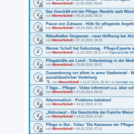
von
WernerSchell
» 11.06.2020, 06:00
Das Geschäft mit der Pflege: Rendite statt Würd
von
WernerSchell
» 06.06.2020, 06:14
Pause von Zuhause - Hilfe für pflegende Angeh
von
WernerSchell
» 20.03.2020, 08:25
Rätselhaftes Vergessen - neue Hoffnung bei Alz
von
WernerSchell
» 07.10.2019, 06:38
Werner Schell hat Geburtstag - Pflege-Experte a
von
WernerSchell
» 11.09.2019, 06:11 » in
Tagesaktuelle Mit
Pflegekräfte am Limit - Videobeitrag in der Med
von
WernerSchell
» 23.08.2019, 05:57
Zuwanderung vor allem in arme Stadtviertel - 
sozialräumlicher Verteilung
von
WernerSchell
» 24.07.2019, 06:16 » in
Sonstige rec
7 Tage... Pfleger - Video informiert u.a. über
von
WernerSchell
» 27.03.2019, 09:19
Altersmedizin - Probleme beheben!
von
WernerSchell
» 24.02.2019, 07:21
„Holocaust – Die Geschichte der Familie Weis
von
WernerSchell
» 14.01.2019, 07:58
Pflege in Not - Video "Die Karawane der Pfleger
von
WernerSchell
» 04.01.2019, 07:11