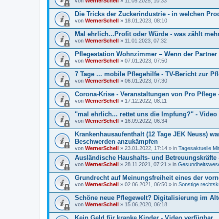
von
WernerSchell
» 11.05.2025, 10:33
Die Tricks der Zuckerindustrie - in welchen Pro
von
WernerSchell
» 18.01.2023, 08:10
Mal ehrlich...Profit oder Würde - was zählt meh
von
WernerSchell
» 11.01.2023, 07:32
Pflegestation Wohnzimmer – Wenn der Partner k
von
WernerSchell
» 07.01.2023, 07:50
7 Tage ... mobile Pflegehilfe - TV-Bericht zur Pfl
von
WernerSchell
» 06.01.2023, 07:30
Corona-Krise - Veranstaltungen von Pro Pflege -
von
WernerSchell
» 17.12.2022, 08:11
"mal ehrlich... rettet uns die Impfung?" - Video
von
WernerSchell
» 16.09.2022, 06:34
Krankenhausaufenthalt (12 Tage JEK Neuss) war
Beschwerden anzukämpfen
von
WernerSchell
» 23.01.2022, 17:14 » in
Tagesaktuelle Mi
Ausländische Haushalts- und Betreuungskräfte 
von
WernerSchell
» 28.11.2021, 07:21 » in
Gesundheitswesen
Grundrecht auf Meinungsfreiheit eines der vo
von
WernerSchell
» 02.06.2021, 06:50 » in
Sonstige rechtsk
Schöne neue Pflegewelt? Digitalisierung im Al
von
WernerSchell
» 15.06.2020, 06:18
Kein Geld für kranke Kinder - Video verfügbar