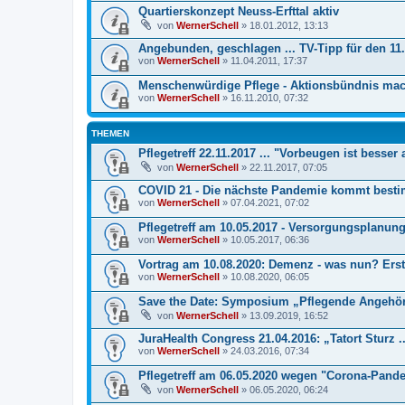
Quartierskonzept Neuss-Erfttal aktiv
von
WernerSchell
» 18.01.2012, 13:13
Angebunden, geschlagen ... TV-Tipp für den 11
von
WernerSchell
» 11.04.2011, 17:37
Menschenwürdige Pflege - Aktionsbündnis mac
von
WernerSchell
» 16.11.2010, 07:32
THEMEN
Pflegetreff 22.11.2017 ... "Vorbeugen ist besser 
von
WernerSchell
» 22.11.2017, 07:05
COVID 21 - Die nächste Pandemie kommt bestim
von
WernerSchell
» 07.04.2021, 07:02
Pflegetreff am 10.05.2017 - Versorgungsplanung 
von
WernerSchell
» 10.05.2017, 06:36
Vortrag am 10.08.2020: Demenz - was nun? Erst 
von
WernerSchell
» 10.08.2020, 06:05
Save the Date: Symposium „Pflegende Angehör
von
WernerSchell
» 13.09.2019, 16:52
JuraHealth Congress 21.04.2016: „Tatort Sturz ..
von
WernerSchell
» 24.03.2016, 07:34
Pflegetreff am 06.05.2020 wegen "Corona-Pande
von
WernerSchell
» 06.05.2020, 06:24