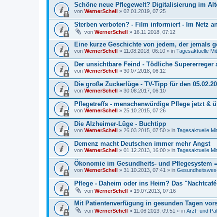
Schöne neue Pflegewelt? Digitalisierung im Al
von
WernerSchell
» 02.01.2019, 07:25
Sterben verboten? - Film informiert - Im Netz 
von
WernerSchell
» 16.11.2018, 07:12
Eine kurze Geschichte von jedem, der jemals ge
von
WernerSchell
» 11.08.2018, 06:10 » in
Tagesaktuelle Mit
Der unsichtbare Feind - Tödliche Supererreger 
von
WernerSchell
» 30.07.2018, 06:12
Die große Zuckerlüge - TV-Tipp für den 05.02.2
von
WernerSchell
» 30.08.2017, 06:10
Pflegetreffs - menschenwürdige Pflege jetzt & ü
von
WernerSchell
» 25.10.2015, 07:26
Die Alzheimer-Lüge - Buchtipp
von
WernerSchell
» 26.03.2015, 07:50 » in
Tagesaktuelle Mi
Demenz macht Deutschen immer mehr Angst
von
WernerSchell
» 01.12.2013, 16:00 » in
Tagesaktuelle Mi
Ökonomie im Gesundheits- und Pflegesystem =
von
WernerSchell
» 31.10.2013, 07:41 » in
Gesundheitswese
Pflege - Daheim oder ins Heim? Das "Nachtcafé"
von
WernerSchell
» 19.07.2013, 07:16
Mit Patientenverfügung in gesunden Tagen vor
von
WernerSchell
» 11.06.2013, 09:51 » in
Arzt- und Pa