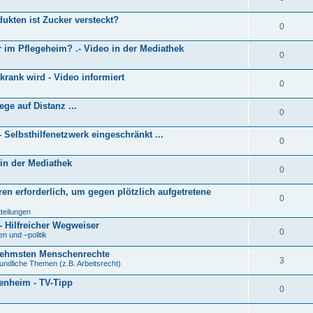
dukten ist Zucker versteckt?
0
r im Pflegeheim? .- Video in der Mediathek
0
rank wird - Video informiert
0
ege auf Distanz ...
0
 Selbsthilfenetzwerk eingeschränkt ...
0
 in der Mediathek
0
en erforderlich, um gegen plötzlich aufgetretene
0
tteilungen
- Hilfreicher Wegweiser
0
 und –politik
rnehmsten Menschenrechte
3
undliche Themen (z.B. Arbeitsrecht)
tenheim - TV-Tipp
0