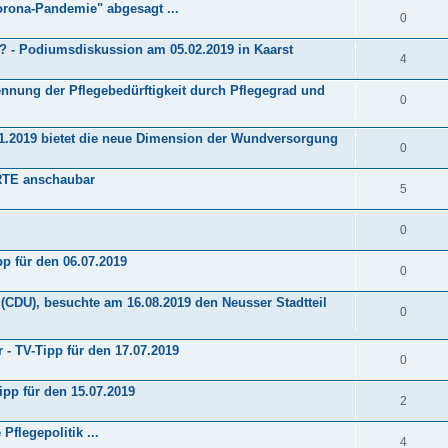
orona-Pandemie" abgesagt ...
0
r? - Podiumsdiskussion am 05.02.2019 in Kaarst
4
kennung der Pflegebedürftigkeit durch Pflegegrad und
0
11.2019 bietet die neue Dimension der Wundversorgung
0
ARTE anschaubar
5
0
pp für den 06.07.2019
0
(CDU), besuchte am 16.08.2019 den Neusser Stadtteil
0
 - TV-Tipp für den 17.07.2019
0
ipp für den 15.07.2019
2
Pflegepolitik ...
4