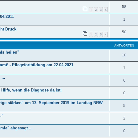
58
1
2
3
4
.04.2011
1
ht Druck
50
1
2
3
4
ANTWORTEN
als heilen"
10
mt! - Pflegefortbildung am 22.04.2021
1
...
6
Hilfe, wenn die Diagnose da ist!
0
ige stärken“ am 13. September 2019 im Landtag NRW
5
."
2
mie" abgesagt ...
0