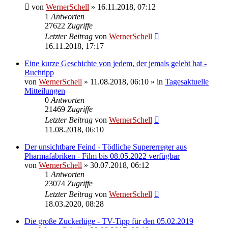
von
WernerSchell
» 16.11.2018, 07:12
1
Antworten
27622
Zugriffe
Letzter Beitrag
von
WernerSchell
16.11.2018, 17:17
Eine kurze Geschichte von jedem, der jemals gelebt hat -
Buchtipp
von
WernerSchell
» 11.08.2018, 06:10 » in
Tagesaktuelle
Mitteilungen
0
Antworten
21469
Zugriffe
Letzter Beitrag
von
WernerSchell
11.08.2018, 06:10
Der unsichtbare Feind - Tödliche Supererreger aus
Pharmafabriken - Film bis 08.05.2022 verfügbar
von
WernerSchell
» 30.07.2018, 06:12
1
Antworten
23074
Zugriffe
Letzter Beitrag
von
WernerSchell
18.03.2020, 08:28
Die große Zuckerlüge - TV-Tipp für den 05.02.2019