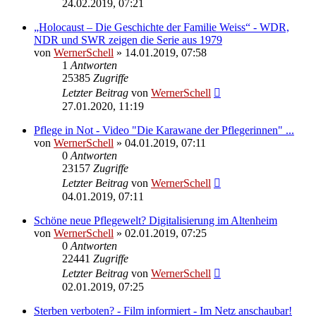
24.02.2019, 07:21
„Holocaust – Die Geschichte der Familie Weiss“ - WDR,
NDR und SWR zeigen die Serie aus 1979
von
WernerSchell
» 14.01.2019, 07:58
1
Antworten
25385
Zugriffe
Letzter Beitrag
von
WernerSchell
27.01.2020, 11:19
Pflege in Not - Video "Die Karawane der Pflegerinnen" ...
von
WernerSchell
» 04.01.2019, 07:11
0
Antworten
23157
Zugriffe
Letzter Beitrag
von
WernerSchell
04.01.2019, 07:11
Schöne neue Pflegewelt? Digitalisierung im Altenheim
von
WernerSchell
» 02.01.2019, 07:25
0
Antworten
22441
Zugriffe
Letzter Beitrag
von
WernerSchell
02.01.2019, 07:25
Sterben verboten? - Film informiert - Im Netz anschaubar!