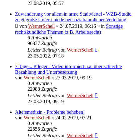
23.08.2019, 05:57
Zuwanderung vor allem in arme Stadtviertel - WZB-Studie
zeigt große Unterschiede bei sozialräumlicher Verteilung
von
WernerSchell
» 24.07.2019, 06:16 » in
Sonstige
rechtskundliche Themen (z.B. Arbeitsrecht)
6
Antworten
96337
Zugriffe
Letzter Beitrag
von
WernerSchell
23.05.2022, 07:18
7 Tage... Pfleger - Video informiert u.a. über schlechte
Bezahlung und Unterbesetzung
von
WernerSchell
» 27.03.2019, 09:19
0
Antworten
22988
Zugriffe
Letzter Beitrag
von
WernerSchell
27.03.2019, 09:19
Altersmedizin - Probleme beheben!
von
WernerSchell
» 24.02.2019, 07:21
0
Antworten
22555
Zugriffe
Letzter Beitrag
von
WernerSchell