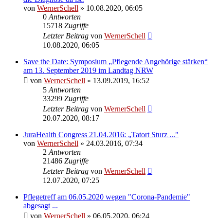
von
WernerSchell
» 10.08.2020, 06:05
0
Antworten
15718
Zugriffe
Letzter Beitrag
von
WernerSchell
10.08.2020, 06:05
Save the Date: Symposium „Pflegende Angehörige stärken“
am 13. September 2019 im Landtag NRW
von
WernerSchell
» 13.09.2019, 16:52
5
Antworten
33299
Zugriffe
Letzter Beitrag
von
WernerSchell
20.07.2020, 08:17
JuraHealth Congress 21.04.2016: „Tatort Sturz ..."
von
WernerSchell
» 24.03.2016, 07:34
2
Antworten
21486
Zugriffe
Letzter Beitrag
von
WernerSchell
12.07.2020, 07:25
Pflegetreff am 06.05.2020 wegen "Corona-Pandemie"
abgesagt ...
von
WernerSchell
» 06.05.2020, 06:24