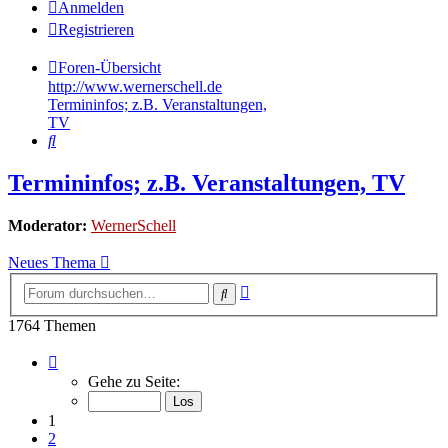
Anmelden
Registrieren
Foren-Übersicht
http://www.wernerschell.de
Termininfos; z.B. Veranstaltungen,
TV
Suche
Termininfos; z.B. Veranstaltungen, TV
Moderator:
WernerSchell
Neues Thema
Erweiterte
Suche
Suche
1764 Themen
Seite
1
Gehe zu Seite:
von
89
1
2