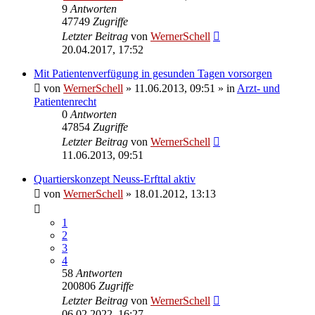
9
Antworten
47749
Zugriffe
Letzter Beitrag
von
WernerSchell
20.04.2017, 17:52
Mit Patientenverfügung in gesunden Tagen vorsorgen
von
WernerSchell
» 11.06.2013, 09:51 » in
Arzt- und
Patientenrecht
0
Antworten
47854
Zugriffe
Letzter Beitrag
von
WernerSchell
11.06.2013, 09:51
Quartierskonzept Neuss-Erfttal aktiv
von
WernerSchell
» 18.01.2012, 13:13
1
2
3
4
58
Antworten
200806
Zugriffe
Letzter Beitrag
von
WernerSchell
06.02.2022, 16:27