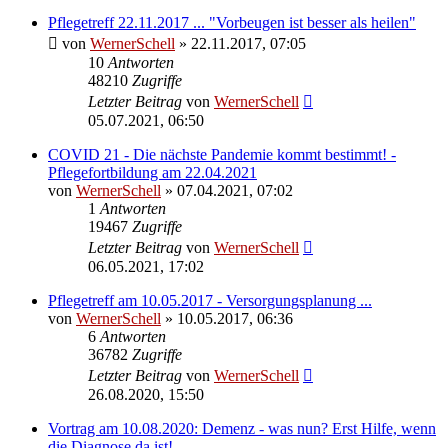
Pflegetreff 22.11.2017 ... "Vorbeugen ist besser als heilen"
von
WernerSchell
» 22.11.2017, 07:05
10
Antworten
48210
Zugriffe
Letzter Beitrag
von
WernerSchell
05.07.2021, 06:50
COVID 21 - Die nächste Pandemie kommt bestimmt! -
Pflegefortbildung am 22.04.2021
von
WernerSchell
» 07.04.2021, 07:02
1
Antworten
19467
Zugriffe
Letzter Beitrag
von
WernerSchell
06.05.2021, 17:02
Pflegetreff am 10.05.2017 - Versorgungsplanung ...
von
WernerSchell
» 10.05.2017, 06:36
6
Antworten
36782
Zugriffe
Letzter Beitrag
von
WernerSchell
26.08.2020, 15:50
Vortrag am 10.08.2020: Demenz - was nun? Erst Hilfe, wenn
die Diagnose da ist!