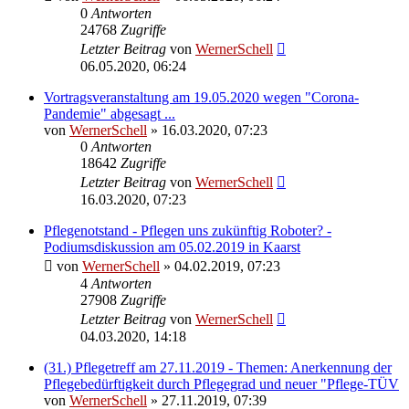
0
Antworten
24768
Zugriffe
Letzter Beitrag
von
WernerSchell
06.05.2020, 06:24
Vortragsveranstaltung am 19.05.2020 wegen "Corona-
Pandemie" abgesagt ...
von
WernerSchell
» 16.03.2020, 07:23
0
Antworten
18642
Zugriffe
Letzter Beitrag
von
WernerSchell
16.03.2020, 07:23
Pflegenotstand - Pflegen uns zukünftig Roboter? -
Podiumsdiskussion am 05.02.2019 in Kaarst
von
WernerSchell
» 04.02.2019, 07:23
4
Antworten
27908
Zugriffe
Letzter Beitrag
von
WernerSchell
04.03.2020, 14:18
(31.) Pflegetreff am 27.11.2019 - Themen: Anerkennung der
Pflegebedürftigkeit durch Pflegegrad und neuer "Pflege-TÜV
von
WernerSchell
» 27.11.2019, 07:39