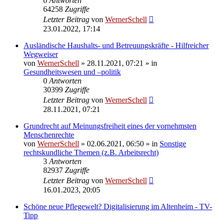
0
Antworten
64258
Zugriffe
Letzter Beitrag
von
WernerSchell
23.01.2022, 17:14
Ausländische Haushalts- und Betreuungskräfte - Hilfreicher
Wegweiser
von
WernerSchell
» 28.11.2021, 07:21 » in
Gesundheitswesen und –politik
0
Antworten
30399
Zugriffe
Letzter Beitrag
von
WernerSchell
28.11.2021, 07:21
Grundrecht auf Meinungsfreiheit eines der vornehmsten
Menschenrechte
von
WernerSchell
» 02.06.2021, 06:50 » in
Sonstige
rechtskundliche Themen (z.B. Arbeitsrecht)
3
Antworten
82937
Zugriffe
Letzter Beitrag
von
WernerSchell
16.01.2023, 20:05
Schöne neue Pflegewelt? Digitalisierung im Altenheim - TV-
Tipp