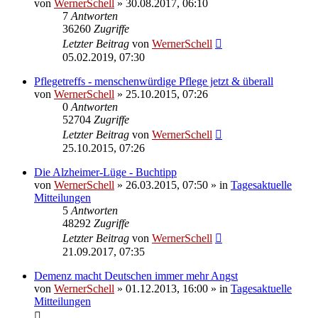
von
WernerSchell
» 30.08.2017, 06:10
7
Antworten
36260
Zugriffe
Letzter Beitrag
von
WernerSchell
05.02.2019, 07:30
Pflegetreffs - menschenwürdige Pflege jetzt & überall
von
WernerSchell
» 25.10.2015, 07:26
0
Antworten
52704
Zugriffe
Letzter Beitrag
von
WernerSchell
25.10.2015, 07:26
Die Alzheimer-Lüge - Buchtipp
von
WernerSchell
» 26.03.2015, 07:50 » in
Tagesaktuelle
Mitteilungen
5
Antworten
48292
Zugriffe
Letzter Beitrag
von
WernerSchell
21.09.2017, 07:35
Demenz macht Deutschen immer mehr Angst
von
WernerSchell
» 01.12.2013, 16:00 » in
Tagesaktuelle
Mitteilungen