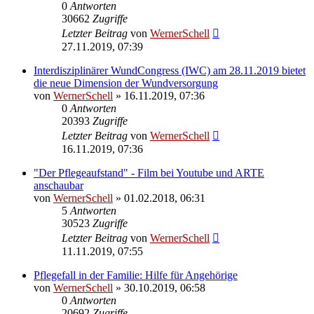
0
Antworten
30662
Zugriffe
Letzter Beitrag
von
WernerSchell
27.11.2019, 07:39
Interdisziplinärer WundCongress (IWC) am 28.11.2019 bietet
die neue Dimension der Wundversorgung
von
WernerSchell
» 16.11.2019, 07:36
0
Antworten
20393
Zugriffe
Letzter Beitrag
von
WernerSchell
16.11.2019, 07:36
"Der Pflegeaufstand" - Film bei Youtube und ARTE
anschaubar
von
WernerSchell
» 01.02.2018, 06:31
5
Antworten
30523
Zugriffe
Letzter Beitrag
von
WernerSchell
11.11.2019, 07:55
Pflegefall in der Familie: Hilfe für Angehörige
von
WernerSchell
» 30.10.2019, 06:58
0
Antworten
20692
Zugriffe