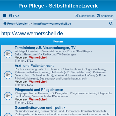
Pro Pflege - Selbsthilfenetzwerk
FAQ
Registrieren
Anmelden
S
Foren-Übersicht
http://www.wernerschell.de
u
http://www.wernerschell.de
c
Forum
h
Termininfos; z.B. Veranstaltungen, TV
e
Wichtige Hinweise zu Veranstaltungen - z.B. >>> "Pro Pflege -
Selbsthilfenetzwerk" - Radio- und TV-Sendungen.
Moderator:
WernerSchell
Themen:
1791
Arzt- und Patientenrecht
Rechtsbeziehung Patient – Therapeut / Krankenhaus / Pflegeeinrichtung,
Patientenselbstbestimmung, Heilkunde (z.B. Sterbehilfe usw.), Patienten-
Datenschutz (Schweigepflicht), Krankendokumentation, Haftung (z.B. bei
Pflichtwidrigkeiten), Betreuungs- und Unterbringungsrecht
Moderator:
WernerSchell
Themen:
3141
Pflegerecht und Pflegethemen
Pflegespezifische Themen; z.B. Delegation, Pflegedokumentation, Pflegefehler
und Haftung, Berufsrecht der Pflegeberufe
Moderator:
WernerSchell
Themen:
2301
Gesundheitswesen und –politik
Gesundheitswesen, Krankenhaus- und Heimwesen, Katastrophenschutz,
Rettungsdienst, Arzneimittel- und Lebensmittelwesen, Infektionsschutzrecht,