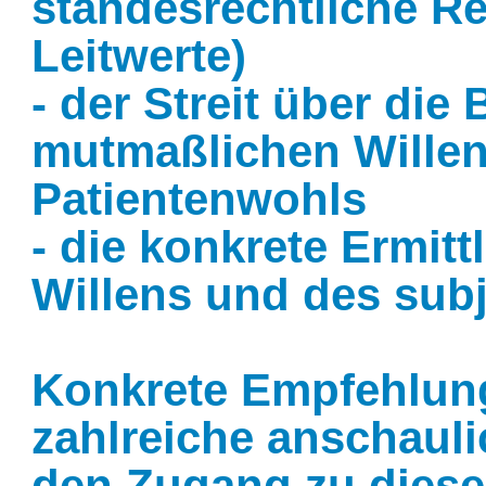
standesrechtliche R
Leitwerte)
- der Streit über di
mutmaßlichen Willen
Patientenwohls
- die konkrete Ermit
Willens und des sub
Konkrete Empfehlun
zahlreiche anschauli
den Zugang zu diesem