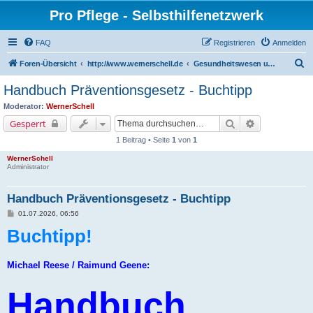
Pro Pflege - Selbsthilfenetzwerk
FAQ
Registrieren
Anmelden
S
Foren-Übersicht
http://www.wernerschell.de
Gesundheitswesen und –politik
u
Handbuch Präventionsgesetz - Buchtipp
c
Moderator:
WernerSchell
h
Suche
Erweiterte Su
Gesperrt
e
1 Beitrag • Seite
1
von
1
WernerSchell
Administrator
Handbuch Präventionsgesetz - Buchtipp
B
01.07.2026, 06:56
e
Buchtipp!
i
t
r
a
g
Michael Reese / Raimund Geene:
Handbuch