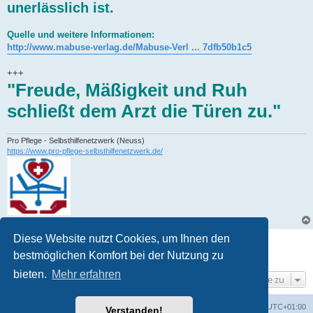
unerlässlich ist.
Quelle und weitere Informationen:
http://www.mabuse-verlag.de/Mabuse-Verl ... 7dfb50b1c5
+++
"Freude, Mäßigkeit und Ruh
schließt dem Arzt die Türen zu."
Pro Pflege - Selbsthilfenetzwerk (Neuss)
https://www.pro-pflege-selbsthilfenetzwerk.de/
Diese Website nutzt Cookies, um Ihnen den
Gesperrt
bestmöglichen Komfort bei der Nutzung zu
1 Beitrag • Seite
1
von
1
bieten.
Mehr erfahren
Gehe zu
Foren-Übersicht
Alle Zeiten sind
UTC+01:00
Verstanden!