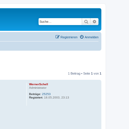
Suche
Erweiterte Suche
Registrieren
Anmelden
1 Beitrag • Seite
1
von
1
WernerSchell
Administrator
Beiträge:
25253
Registriert:
18.05.2003, 23:13