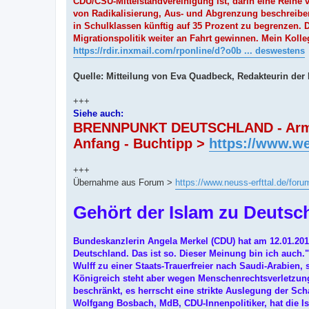
CDU/CSU-Mittelstandvereinigung ist, darin eine Reihe
von Radikalisierung, Aus- und Abgrenzung beschreiben
in Schulklassen künftig auf 35 Prozent zu begrenzen. D
Migrationspolitik weiter an Fahrt gewinnen. Mein Kol
https://rdir.inxmail.com/rponline/d?o0b ... deswestens
Quelle: Mitteilung von Eva Quadbeck, Redakteurin der
+++
Siehe auch:
BRENNPUNKT DEUTSCHLAND - Armut, 
Anfang - Buchtipp >
https://www.we
+++
Übernahme aus Forum >
https://www.neuss-erfttal.de/for
Gehört der Islam zu Deutsch
Bundeskanzlerin Angela Merkel (CDU) hat am 12.01.2015 
Deutschland. Das ist so. Dieser Meinung bin ich auch.
Wulff zu einer Staats-Trauerfreier nach Saudi-Arabien, 
Königreich steht aber wegen Menschenrechtsverletzunge
beschränkt, es herrscht eine strikte Auslegung der Scha
Wolfgang Bosbach, MdB, CDU-Innenpolitiker, hat die Isl