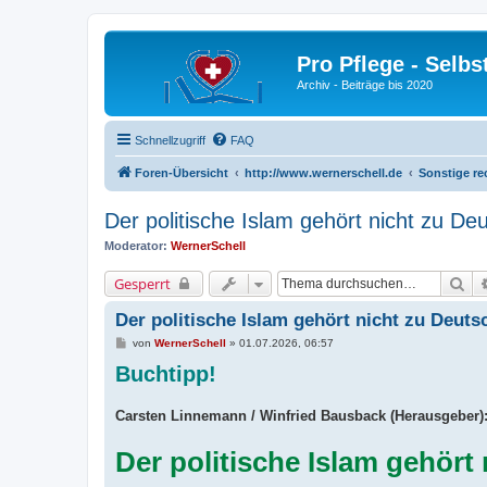
Pro Pflege - Selbs
Archiv - Beiträge bis 2020
Schnellzugriff
FAQ
Foren-Übersicht
http://www.wernerschell.de
Sonstige re
Der politische Islam gehört nicht zu De
Moderator:
WernerSchell
Su
Gesperrt
Der politische Islam gehört nicht zu Deuts
B
von
WernerSchell
»
01.07.2026, 06:57
e
Buchtipp!
i
t
r
a
Carsten Linnemann / Winfried Bausback (Herausgeber)
g
Der politische Islam gehört