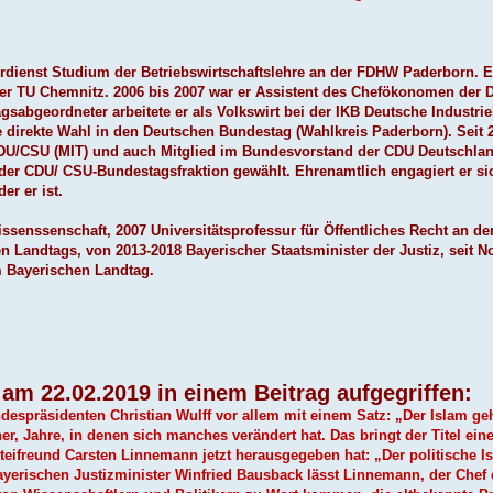
dienst Studium der Betriebswirtschaftslehre an der FDHW Paderborn. Es
er TU Chemnitz. 2006 bis 2007 war er Assistent des Chefökonomen der 
agsabgeordneter arbeitete er als Volkswirt bei der IKB Deutsche Industri
e direkte Wahl in den Deutschen Bundestag (Wahlkreis Paderborn). Seit 2
CDU/CSU (MIT) und auch Mitglied im Bundesvorstand der CDU Deutschlan
der CDU/ CSU-Bundestagsfraktion gewählt. Ehrenamtlich engagiert er sich
r er ist.
issenssenschaft, 2007 Universitätsprofessur für Öffentliches Recht an de
en Landtags, von 2013-2018 Bayerischer Staatsminister der Justiz, seit 
im Bayerischen Landtag.
am 22.02.2019 in einem Beitrag aufgegriffen:
despräsidenten Christian Wulff vor allem mit einem Satz: „Der Islam ge
r, Jahre, in denen sich manches verändert hat. Das bringt der Titel ein
eifreund Carsten Linnemann jetzt herausgegeben hat: „Der politische I
erischen Justizminister Winfried Bausback lässt Linnemann, der Chef 