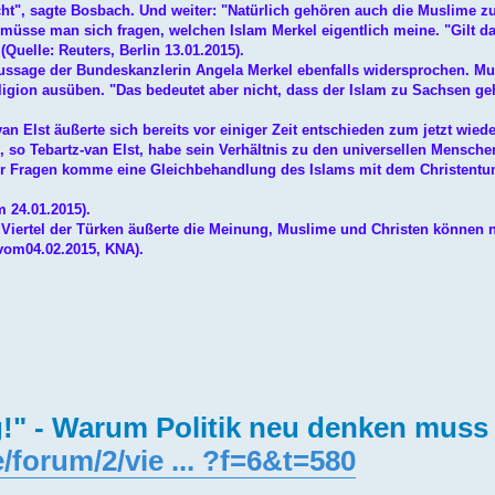
cht", sagte Bosbach. Und weiter: "Natürlich gehören auch die Muslime zu
r müsse man sich fragen, welchen Islam Merkel eigentlich meine. "Gilt d
Quelle: Reuters, Berlin 13.01.2015).
 Aussage der Bundeskanzlerin Angela Merkel ebenfalls widersprochen. M
igion ausüben. "Das bedeutet aber nicht, dass der Islam zu Sachsen ge
n Elst äußerte sich bereits vor einiger Zeit entschieden zum jetzt wiede
 so Tebartz-van Elst, habe sein Verhältnis zu den universellen Mensche
ser Fragen komme eine Gleichbehandlung des Islams mit dem Christent
 24.01.2015).
ein Viertel der Türken äußerte die Meinung, Muslime und Christen können 
 vom04.02.2015, KNA).
ig!" - Warum Politik neu denken muss
/forum/2/vie ... ?f=6&t=580