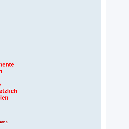
inente
m
e
tzlich
den
mans,