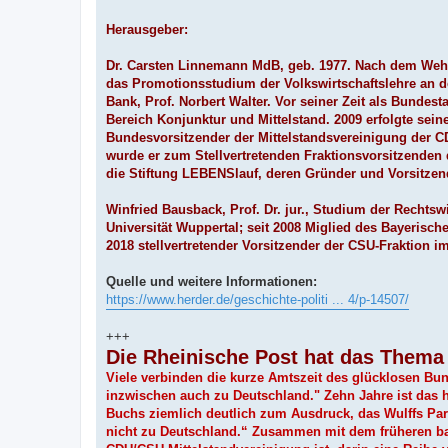
Herausgeber:
Dr. Carsten Linnemann MdB, geb. 1977. Nach dem Wehr
das Promotionsstudium der Volkswirtschaftslehre an d
Bank, Prof. Norbert Walter. Vor seiner Zeit als Bundest
Bereich Konjunktur und Mittelstand. 2009 erfolgte sein
Bundesvorsitzender der Mittelstandsvereinigung der 
wurde er zum Stellvertretenden Fraktionsvorsitzenden 
die Stiftung LEBENSlauf, deren Gründer und Vorsitzende
Winfried Bausback, Prof. Dr. jur., Studium der Rechtsw
Universität Wuppertal; seit 2008 Miglied des Bayerisch
2018 stellvertretender Vorsitzender der CSU-Fraktion 
Quelle und weitere Informationen:
https://www.herder.de/geschichte-politi ... 4/p-14507/
+++
Die Rheinische Post hat das Thema 
Viele verbinden die kurze Amtszeit des glücklosen Bun
inzwischen auch zu Deutschland." Zehn Jahre ist das he
Buchs ziemlich deutlich zum Ausdruck, das Wulffs Part
nicht zu Deutschland.“ Zusammen mit dem früheren bay