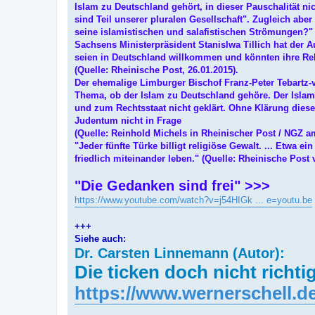
Islam zu Deutschland gehört, in dieser Pauschalität ni
sind Teil unserer pluralen Gesellschaft". Zugleich abe
seine islamistischen und salafistischen Strömungen?" (
Sachsens Ministerpräsident Stanislwa Tillich hat der
seien in Deutschland willkommen und könnten ihre Rel
(Quelle: Rheinische Post, 26.01.2015).
Der ehemalige Limburger Bischof Franz-Peter Tebartz-va
Thema, ob der Islam zu Deutschland gehöre. Der Islam,
und zum Rechtsstaat nicht geklärt. Ohne Klärung die
Judentum nicht in Frage
(Quelle: Reinhold Michels in Rheinischer Post / NGZ am
"Jeder fünfte Türke billigt religiöse Gewalt. ... Etwa 
friedlich miteinander leben." (Quelle: Rheinische Post
"Die Gedanken sind frei" >>>
https://www.youtube.com/watch?v=j54HIGk ... e=youtu.be
+++
Siehe auch:
Dr. Carsten Linnemann (Autor):
Die ticken doch nicht richt
https://www.wernerschell.de