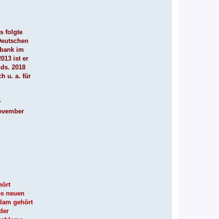
 folgte
Deutschen
ebank im
013 ist er
ds. 2018
 u. a. für
r
November
hört
es neuen
slam gehört
der