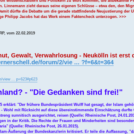
 von Wissenschaftlern und Politikern zu Wort kommen, die altbekannte 
. Linnemann zieht daraus seine eigenen Schlüsse – etwa den, den Migr
amit dürfte die Debatte um die gerade stattfindende Neujustierung der U
lege Philipp Jacobs hat das Werk einem Faktencheck unterzogen. >>>
 RP, vom 22.02.2019
Gewalt, Verwahrlosung - Neukölln ist erst 
rnerschell.de/forum/2/vie ... ?f=6&t=364
um/view ... p=623#p623
land? - "Die Gedanken sind frei!"
erklärt: "Der frühere Bundespräsident Wulff hat gesagt, der Islam gehö
" - Wohl mit Rücksicht auf diese übereinstimmende Einschätzung durfte 
streng sunnitisch ausgerichtet, reisen (Quelle: Rheinische Post, 24.01.20
n in der Kritik. Die Rechte der Frauen und Minderheiten sind besonder
ria" (Quelle: Rheinische Post, 26.01.2015).
am-Äußerung der Bundeskanzlerin kritisiert. Er teile die Auffassung, "d