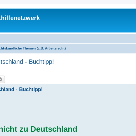
thilfenetzwerk
chtskundliche Themen (z.B. Arbeitsrecht)
utschland - Buchtipp!
che
Erweiterte Suche
chland - Buchtipp!
:
 nicht zu Deutschland