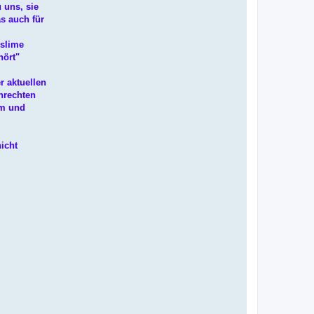
 uns, sie
as auch für
uslime
hört"
r aktuellen
nrechten
um und
nicht