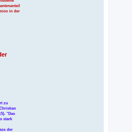
Probleme
antenanteil
nion in der
der
rt zu
Christian
15). "Das
s stark
ass der