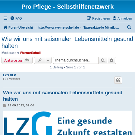
Pro Pflege - Selbsthilfenetzwerk
FAQ
Registrieren
Anmelden
S
Foren-Übersicht
http://www.wernerschell.de
Tagesaktuelle Mitteilungen
u
Wie wir uns mit saisonalen Lebensmitteln gesund
c
halten
h
Moderator:
WernerSchell
e
Suche
Erweiterte 
Antworten
1 Beitrag • Seite
1
von
1
LZG RLP
Full Member
Wie wir uns mit saisonalen Lebensmitteln gesund
halten
B
29.09.2025, 07:04
e
i
t
r
a
g