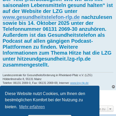
saisonalen Lebensmitteln gesund halten“ ist
auf der Website der LZG unter
www.gesundheitstelefon-rlp.de
nachzulesen
sowie bis 14. Oktober 2025 unter der
Telefonnummer 06131 2069-30 anzuhören.
Außerdem ist das Gesundheitstelefon als
Podcast auf allen gängigen Podcast-
Plattformen zu finden. Weitere
Informationen zum Thema Hitze hat die LZG
unter hitzeundgesundheit.lzg-rlp.de
zusammengestellt.
Landeszentrale für Gesundheitsförderung in Rheinland-Pfalz e.V. (LZG)
Hölderlinstraße 8, 55131 Mainz
Telefon: 06131 2069-0, Fax: 06131 2069-69, Internet:
www.lzg-rlp.de
Diese Website nutzt Cookies, um Ihnen den
Antworten
bestmöglichen Komfort bei der Nutzung zu
1 Beitrag • Seite
1
von
1
bieten.
Mehr erfahren
Gehe zu