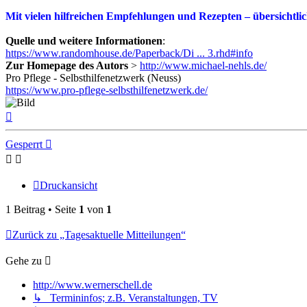
Mit vielen hilfreichen Empfehlungen und Rezepten – übersichtlich
Quelle und weitere Informationen
:
https://www.randomhouse.de/Paperback/Di ... 3.rhd#info
Zur Homepage des Autors
>
http://www.michael-nehls.de/
Pro Pflege - Selbsthilfenetzwerk (Neuss)
https://www.pro-pflege-selbsthilfenetzwerk.de/
Nach
oben
Gesperrt
Druckansicht
1 Beitrag • Seite
1
von
1
Zurück zu „Tagesaktuelle Mitteilungen“
Gehe zu
http://www.wernerschell.de
↳ Termininfos; z.B. Veranstaltungen, TV